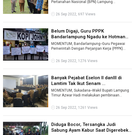
Pertanahan Nasional (BPN) Lampung
menargetkan tahun 2022 ada 123 ribu bidang
tanah yang disert ...
26 Sep 2022, 697 Views
Belum Digaji, Guru PPPK
Bandarlampung Ngadu ke Hotman
Paris ...
MOMENTUM, Bandarlampung--Guru Pegawai
Pemerintah Dengan Perjanjian Kerja (PPPK)
Bandarlampung mengadu ke pengacara
Hotman Par ...
26 Sep 2022, 1276 Views
Banyak Pejabat Eselon II danIII di
Lamtim Tak Ikut Senam ...
MOMENTUM, Sukadana--Wakil Bupati Lampung
Timur Azwar Hadi melakukan pembinaan
kepada pejabat eselon II dan III dan meminta me
...
26 Sep 2022, 1261 Views
Diduga Bocor, Tersangka Judi
Sabung Ayam Kabur Saat Digerebek