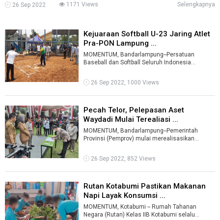
1171 Views
Selengkapnya
26 Sep 2022
Kejuaraan Softball U-23 Jaring Atlet
Pra-PON Lampung ...
MOMENTUM, Bandarlampung--Persatuan
Baseball dan Softball Seluruh Indonesia
(Perbasasi) menggelar kejuaraan softball antar
klu ...
26 Sep 2022, 1000 Views
Pecah Telor, Pelepasan Aset
Waydadi Mulai Terealiasi ...
MOMENTUM, Bandarlampung--Pemerintah
Provinsi (Pemprov) mulai merealisasikan
pelepasan aset Waydadi di Kota
Bandarlampung.Untu ...
26 Sep 2022, 852 Views
Rutan Kotabumi Pastikan Makanan
Napi Layak Konsumsi ...
MOMENTUM, Kotabumi -- Rumah Tahanan
Negara (Rutan) Kelas IIB Kotabumi selalu