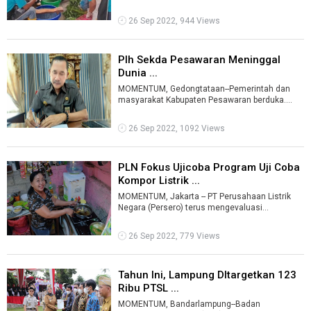
memastikan makanan untuk para narapindana
atau n ...
26 Sep 2022, 944 Views
Plh Sekda Pesawaran Meninggal
Dunia ...
MOMENTUM, Gedongtataan--Pemerintah dan
masyarakat Kabupaten Pesawaran berduka.
Syukur yang kini menjabat Pelaksana Harian (Pl
...
26 Sep 2022, 1092 Views
PLN Fokus Ujicoba Program Uji Coba
Kompor Listrik ...
MOMENTUM, Jakarta -- PT Perusahaan Listrik
Negara (Persero) terus mengevaluasi
pelaksanaan ujicoba program pengalihan
kompor ...
26 Sep 2022, 779 Views
Tahun Ini, Lampung DItargetkan 123
Ribu PTSL ...
MOMENTUM, Bandarlampung--Badan