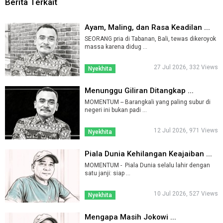
Berita Terkait
Ayam, Maling, dan Rasa Keadilan ...
SEORANG pria di Tabanan, Bali, tewas dikeroyok
massa karena didug ...
27 Jul 2026, 332 Views
Nyekhita
Menunggu Giliran Ditangkap ...
MOMENTUM -- Barangkali yang paling subur di
negeri ini bukan padi ...
12 Jul 2026, 971 Views
Nyekhita
Piala Dunia Kehilangan Keajaiban ...
MOMENTUM - Piala Dunia selalu lahir dengan
satu janji: siap ...
10 Jul 2026, 527 Views
Nyekhita
Mengapa Masih Jokowi ...