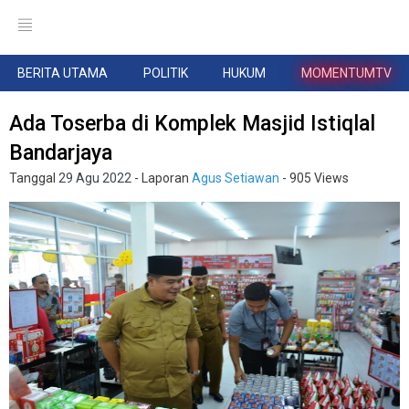
BERITA UTAMA
POLITIK
HUKUM
MOMENTUMTV
Ada Toserba di Komplek Masjid Istiqlal
Bandarjaya
Tanggal
29 Agu 2022
- Laporan
Agus Setiawan
- 905 Views