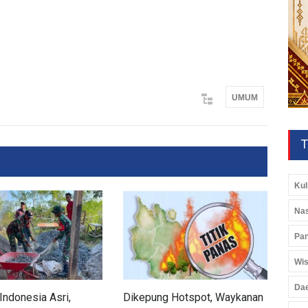
UMUM
T
Kul
Nas
Pan
Wis
Da
Indonesia Asri,
Dikepung Hotspot, Waykanan
Kod