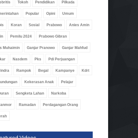
i Bersihkan Curup Kereta
ebritis
Tokoh
Pendidikan
Pilkada
m
09 Jul 2026, 426 Views
erintahan
Popular
Opini
Umum
is
Koran
Sosial
Prabowo
Anies Amin
in
Pemilu 2024
Prabowo Gibran
s Muhaimin
Ganjar Pranowo
Ganjar Mahfud
kar
Nasdem
Pks
Pdi Perjuangan
indra
Rampok
Begal
Kampanye
Kdrt
rundungan
Kekerasan Anak
Pelajar
wuran
Sengketa Lahan
Narkoba
ranmor
Ramadan
Perdagangan Orang
erah
eatured Videos