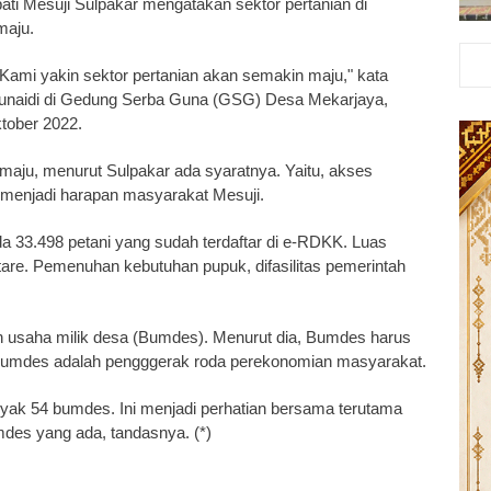
pati Mesuji Sulpakar mengatakan sektor pertanian di
maju.
 Kami yakin sektor pertanian akan semakin maju," kata
junaidi di Gedung Serba Guna (GSG) Desa Mekarjaya,
tober 2022.
 maju, menurut Sulpakar ada syaratnya. Yaitu, akses
ang menjadi harapan masyarakat Mesuji.
a 33.498 petani yang sudah terdaftar di e-RDKK. Luas
tare. Pemenuhan kebutuhan pupuk, difasilitas pemerintah
n usaha milik desa (Bumdes). Menurut dia, Bumdes harus
na bumdes adalah pengggerak roda perekonomian masyarakat.
nyak 54 bumdes. Ini menjadi perhatian bersama terutama
des yang ada, tandasnya. (*)