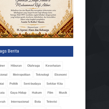
ags Berita
iner
Hiburan
Olahraga
Kesehatan
ional
Metropolitan
Teknologi
Ekonomi
tai
Politik
Seni-budaya
Sekitar Kita
ata
Gaya Hidup
Hukum
Film
Musik
erah
Internasional
Bola
Televisi
im Waykanan Pelopori