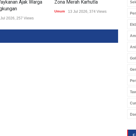
aykanan Ajak Warga
Zona Merah Karhutla
Aks
Sel
ngkungan
Umum
13 Jul 2026, 374 Views
Umu
Pem
 Jul 2026, 257 Views
Ekb
Am
Ani
Gol
Ger
Pe
Ta
Cu
Da
F