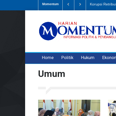
busi Sampah, Eks Bendahara Pembantu DLH Divonis 5 Tahun
Dugaan
Momentum
3 years ago
3 years ago
3 years ago
Home
Politik
Hukum
Ekono
Umum