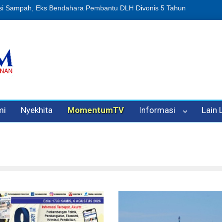
 Penipuan Oleh Oknum Kadis, Kuasa Hukum Pelapor Desak Polisi Te
mi
Nyekhita
MomentumTV
Informasi
Lain