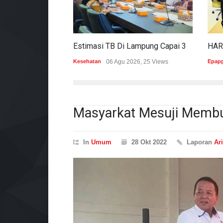
Estimasi TB Di Lampung Capai 30.745 Kasus, Pemprov Genjot Percepatan Penanganan
Kesehatan
06 Agu 2026, 25 Views
Epap
Masyarkat Mesuji Membu
In
Umum
28 Okt 2022
Laporan
Ari