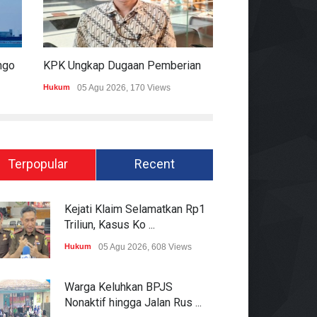
Satelit Lampung-1 Resmi Mengorbit, Lampung Masuki Era Pembangunan Berbasis Data
KPK Ungkap Dugaan Pemberian 12.500 Dolar Singapura Ke Pejabat Kementerian Kehutanan
Hukum
05 Agu 2026, 170 Views
Pemerintahan
05 Ag
Terpopular
Recent
Kejati Klaim Selamatkan Rp1
Triliun, Kasus Ko ...
Hukum
05 Agu 2026, 608 Views
Warga Keluhkan BPJS
Nonaktif hingga Jalan Rus ...