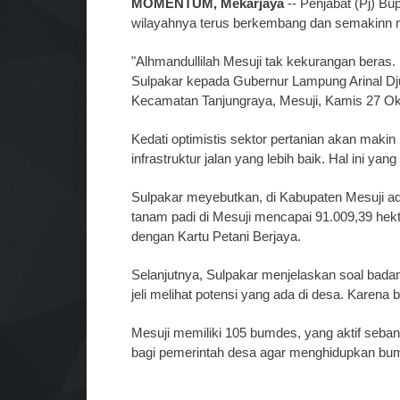
MOMENTUM, Mekarjaya
-- Penjabat (Pj) Bu
wilayahnya terus berkembang dan semakinn 
"Alhmandullilah Mesuji tak kekurangan beras.
Sulpakar kepada Gubernur Lampung Arinal D
Kecamatan Tanjungraya, Mesuji, Kamis 27 Ok
Kedati optimistis sektor pertanian akan makin
infrastruktur jalan yang lebih baik. Hal ini y
Sulpakar meyebutkan, di Kabupaten Mesuji ad
tanam padi di Mesuji mencapai 91.009,39 hek
dengan Kartu Petani Berjaya.
Selanjutnya, Sulpakar menjelaskan soal bada
jeli melihat potensi yang ada di desa. Kare
Mesuji memiliki 105 bumdes, yang aktif seba
bagi pemerintah desa agar menghidupkan bum