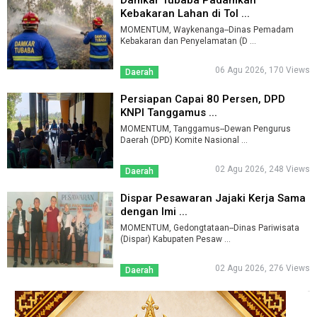
Damkar Tubaba Padamkan
Kebakaran Lahan di Tol ...
MOMENTUM, Waykenanga--Dinas Pemadam
Kebakaran dan Penyelamatan (D ...
06 Agu 2026, 170 Views
Daerah
Persiapan Capai 80 Persen, DPD
KNPI Tanggamus ...
MOMENTUM, Tanggamus--Dewan Pengurus
Daerah (DPD) Komite Nasional ...
02 Agu 2026, 248 Views
Daerah
Dispar Pesawaran Jajaki Kerja Sama
dengan Imi ...
MOMENTUM, Gedongtataan--Dinas Pariwisata
(Dispar) Kabupaten Pesaw ...
02 Agu 2026, 276 Views
Daerah