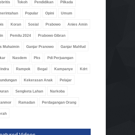
ebritis
Tokoh
Pendidikan
Pilkada
erintahan
Popular
Opini
Umum
is
Koran
Sosial
Prabowo
Anies Amin
in
Pemilu 2024
Prabowo Gibran
buhkan Budaya Baca,
s Muhaimin
Ganjar Pranowo
Ganjar Mahfud
aba Gencarkan
kar
Nasdem
Pks
Pdi Perjuangan
ustakaan Keliling
indra
Rampok
Begal
Kampanye
Kdrt
rintahan
Agu 2026, 302 Views
rundungan
Kekerasan Anak
Pelajar
wuran
Sengketa Lahan
Narkoba
ranmor
Ramadan
Perdagangan Orang
erah
eatured Videos