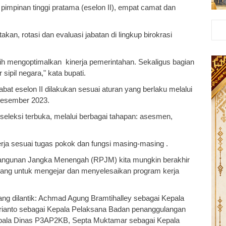
t pimpinan tinggi pratama (eselon II), empat camat dan
n, rotasi dan evaluasi jabatan di lingkup birokrasi
ebih mengoptimalkan kinerja pemerintahan. Sekaligus bagian
r sipil negara," kata bupati.
bat eselon II dilakukan sesuai aturan yang berlaku melalui
 Desember 2023.
il seleksi terbuka, melalui berbagai tahapan: asesmen,
erja sesuai tugas pokok dan fungsi masing-masing .
ngunan Jangka Menengah (RPJM) kita mungkin berakhir
encang untuk mengejar dan menyelesaikan program kerja
yang dilantik: Achmad Agung Bramtihalley sebagai Kepala
frianto sebagai Kepala Pelaksana Badan penanggulangan
epala Dinas P3AP2KB, Septa Muktamar sebagai
Kepala