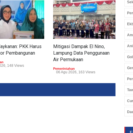
Sel
Pem
Ekb
Am
Waykanan: PKK Harus
Mitigasi Dampak El Nino,
Tum
Ani
tor Pembangunan
Lampung Data Penggunaan
Tub
Gol
Air Permukaan
Perp
an
026, 148 Views
Ger
Pemerintahan
Peme
06 Agu 2026, 163 Views
05 
Pe
Ta
Cu
Da
F