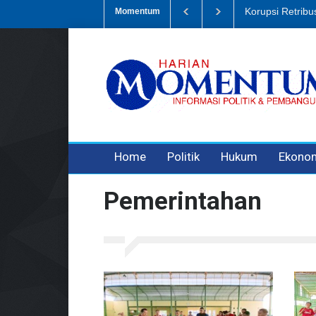
mpah, Eks Bendahara Pembantu DLH Divonis 5 Tahun
Dugaan Penipu
Momentum
3 years ago
3 years ago
3 years ago
Home
Politik
Hukum
Ekono
Pemerintahan