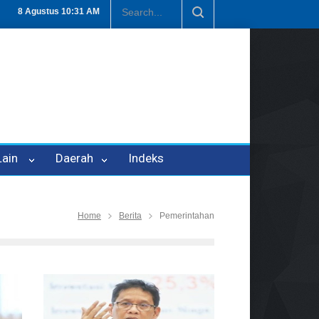
-21
Tembus Rp1,6 Triliun, Nilai Investasi di Lamteng Tertinggi di L
8 Agustus
10:31 AM
 Lain
Daerah
Indeks
Home
Berita
Pemerintahan