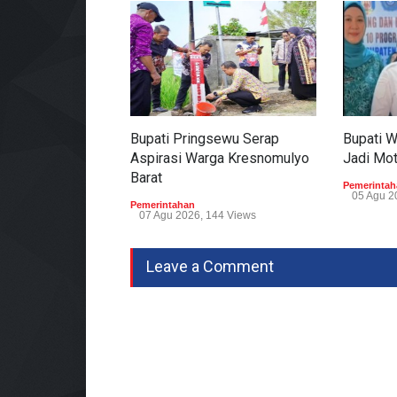
Bupati Pringsewu Serap
Bupati 
Aspirasi Warga Kresnomulyo
Jadi Mo
Barat
Pemerintah
05 Agu 2
Pemerintahan
07 Agu 2026, 144 Views
Leave a Comment