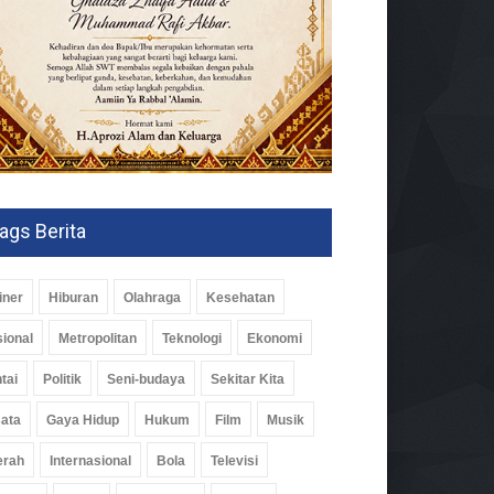
ags Berita
iner
Hiburan
Olahraga
Kesehatan
ional
Metropolitan
Teknologi
Ekonomi
tai
Politik
Seni-budaya
Sekitar Kita
ata
Gaya Hidup
Hukum
Film
Musik
erah
Internasional
Bola
Televisi