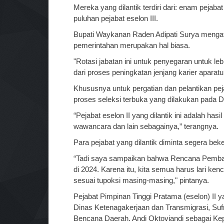
Mereka yang dilantik terdiri dari: enam pejaba
puluhan pejabat eselon III.
Bupati Waykanan Raden Adipati Surya mengataka
pemerintahan merupakan hal biasa.
"Rotasi jabatan ini untuk penyegaran untuk l
dari proses peningkatan jenjang karier aparatu
Khususnya untuk pergatian dan pelantikan peja
proses seleksi terbuka yang dilakukan pada
“Pejabat eselon II yang dilantik ini adalah has
wawancara dan lain sebagainya,” terangnya.
Para pejabat yang dilantik diminta segera bek
“Tadi saya sampaikan bahwa Rencana Pemba
di 2024. Karena itu, kita semua harus lari k
sesuai tupoksi masing-masing," pintanya.
Pejabat Pimpinan Tinggi Pratama (eselon) II 
Dinas Ketenagakerjaan dan Transmigrasi, Su
Bencana Daerah. Andi Oktoviandi sebagai K