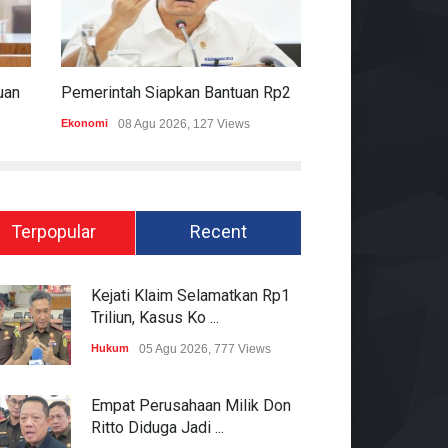
Komisi II DPR Apresiasi Bantuan Fiskal Rp20,5 Triliun Untuk Daerah
Pemerintah Siapkan Bantuan Rp20,5 Triliun Untuk Pemda
Ekonomi
08 Agu 2026, 127 Views
Hukum
08 Agu 2026
Terpopular
Recent
Kejati Klaim Selamatkan Rp1
Triliun, Kasus Ko ...
Hukum
05 Agu 2026, 777 Views
Empat Perusahaan Milik Don
Ritto Diduga Jadi ...