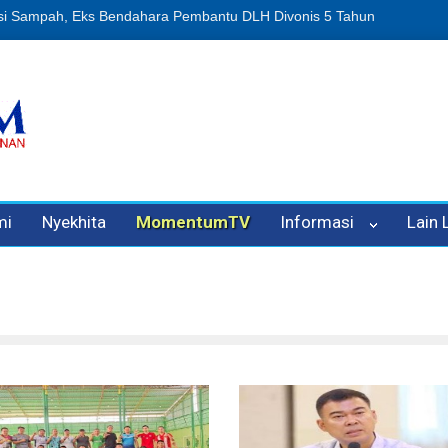
an Oleh Oknum Kadis, Kuasa Hukum Pelapor Desak Polisi Tetapkan P
mi
Nyekhita
MomentumTV
Informasi
Lain