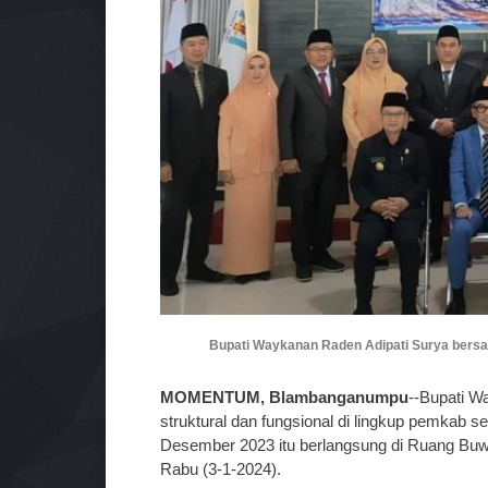
Bupati Waykanan Raden Adipati Surya bers
MOMENTUM, Blambanganumpu
--Bupati W
struktural dan fungsional di lingkup pemkab se
Desember 2023 itu berlangsung di Ruang B
Rabu (3-1-2024).