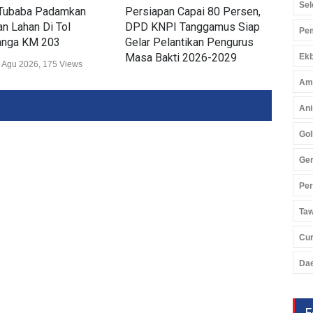
Sel
Tubaba Padamkan
Persiapan Capai 80 Persen,
Dis
n Lahan Di Tol
DPD KNPI Tanggamus Siap
Ker
Pem
nga KM 203
Gelar Pelantikan Pengurus
Lam
Masa Bakti 2026-2029
Wis
Ekb
 Agu 2026, 175 Views
Daerah
02 Agu 2026, 253 Views
Daer
Am
Ani
Gol
Ger
Pe
Ta
Cu
Da
F