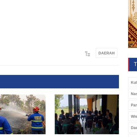
DAERAH
T
Kul
Nas
Pan
Wis
Da