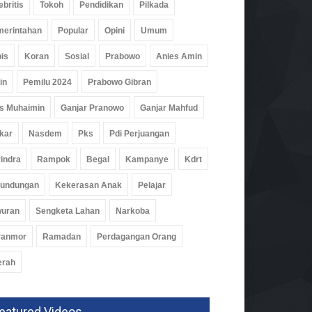
ebritis
Tokoh
Pendidikan
Pilkada
par Pesawaran Jajaki
ja Sama Dengan Imigrasi
erintahan
Popular
Opini
Umum
pung, Perkuat Pendataan
man
is
Koran
Sosial
Prabowo
Anies Amin
ah
02 Agu 2026, 279 Views
in
Pemilu 2024
Prabowo Gibran
s Muhaimin
Ganjar Pranowo
Ganjar Mahfud
kar
Nasdem
Pks
Pdi Perjuangan
indra
Rampok
Begal
Kampanye
Kdrt
rundungan
Kekerasan Anak
Pelajar
wuran
Sengketa Lahan
Narkoba
ranmor
Ramadan
Perdagangan Orang
erah
eatured Videos