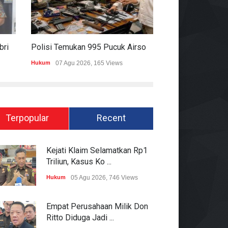
Pakai Rompi Dan Diborgol, Febrie Adriansyah Jalani Pemeriksaan Sebagai Tersangka TPPU
Polisi Temukan 995 Pucuk Airsoft Gun Dan Senjata Api Di Sekolah Swasta
Hukum
07 Agu 2026, 165 Views
Pemerintahan
06 Ag
Terpopular
Recent
Kejati Klaim Selamatkan Rp1
Triliun, Kasus Ko ...
Hukum
05 Agu 2026, 746 Views
Empat Perusahaan Milik Don
Ritto Diduga Jadi ...