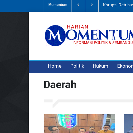
busi Sampah, Eks Bendahara Pembantu DLH Divonis 5 Tahun
Dugaan
Momentum
3 years ago
3 years ago
3 years ago
Home
Politik
Hukum
Ekono
Daerah