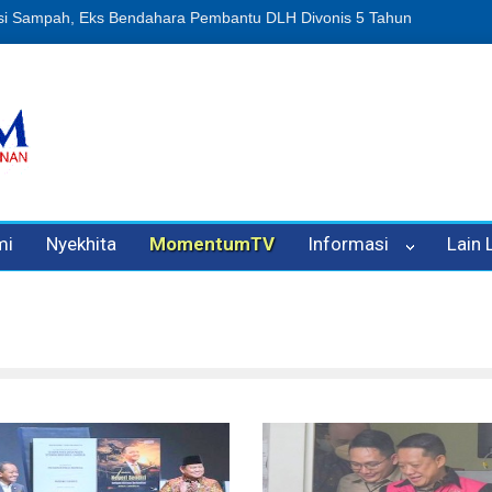
 Penipuan Oleh Oknum Kadis, Kuasa Hukum Pelapor Desak Polisi Te
mi
Nyekhita
MomentumTV
Informasi
Lain