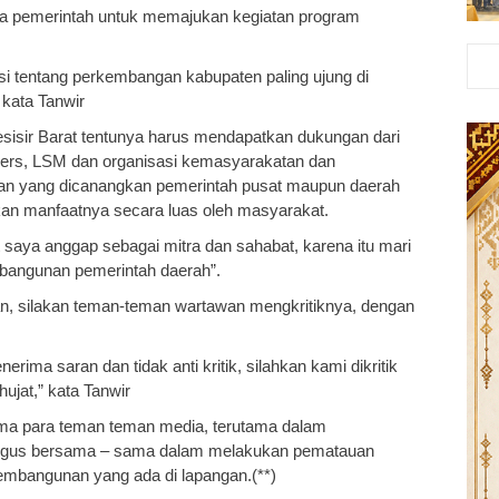
tra pemerintah untuk memajukan kegiatan program
si tentang perkembangan kabupaten paling ujung di
 kata Tanwir
sisir Barat tentunya harus mendapatkan dukungan dari
pers, LSM dan organisasi kemasyarakatan dan
n yang dicanangkan pemerintah pusat maupun daerah
akan manfaatnya secara luas oleh masyarakat.
t saya anggap sebagai mitra dan sahabat, karena itu mari
angunan pemerintah daerah”.
an, silakan teman-teman wartawan mengkritiknya, dengan
ima saran dan tidak anti kritik, silahkan kami dikritik
ujat,” kata Tanwir
ma para teman teman media, terutama dalam
ligus bersama – sama dalam melakukan pematauan
pembangunan yang ada di lapangan.(**)