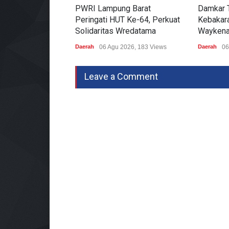
PWRI Lampung Barat
Damkar 
Peringati HUT Ke-64, Perkuat
Kebakara
Solidaritas Wredatama
Waykena
Daerah
06 Agu 2026, 183 Views
Daerah
06
Leave a Comment