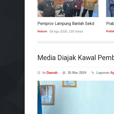
Pemprov Lampung Bantah Sekdaprov Terlibat Peralihan Aset Tanah Di Ryacudu
Hukum
08 Agu 2026, 159 Views
Politi
Media Diajak Kawal Pemb
In
Daerah
26 Mar 2024
Laporan
Ag