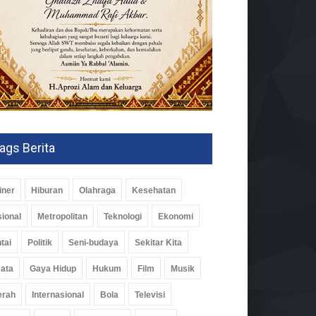
ags Berita
iner
Hiburan
Olahraga
Kesehatan
ional
Metropolitan
Teknologi
Ekonomi
tai
Politik
Seni-budaya
Sekitar Kita
ata
Gaya Hidup
Hukum
Film
Musik
erah
Internasional
Bola
Televisi