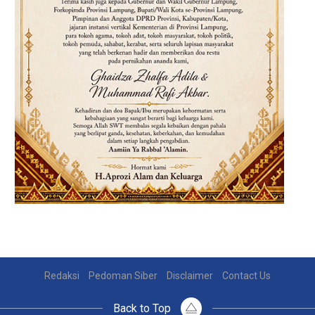
Redaksi
Pedoman Siber
Disclaimer
Contact Us
Back to Top