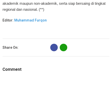
akademik maupun non-akademik, serta siap bersaing di tingkat
regional dan nasional. (**)
Editor:
Muhammad Furqon
B
Share On:
Comment