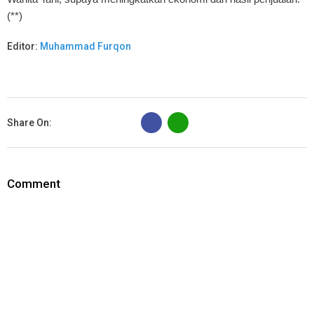
(**)
Editor:
Muhammad Furqon
B
Share On:
Comment