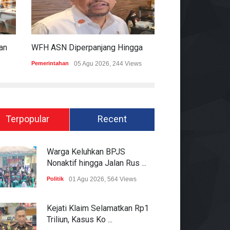
KPK Ungkap Dugaan Pemberian 12.500 Dolar Singapura Ke Pejabat Kementerian Kehutanan
WFH ASN Diperpanjang Hingga Akhir September 2026
Pemerintahan
05 Agu 2026, 244 Views
Hukum
05 Agu 2026
Terpopular
Recent
Warga Keluhkan BPJS
Nonaktif hingga Jalan Rus ...
Politik
01 Agu 2026, 564 Views
Kejati Klaim Selamatkan Rp1
Triliun, Kasus Ko ...