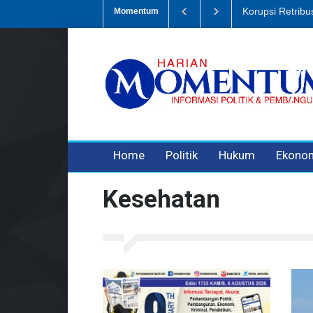
Korupsi Retribusi Sampah,
Momentum
3 years ago
3 years ago
3 years ago
Home
Politik
Hukum
Ekono
Kesehatan