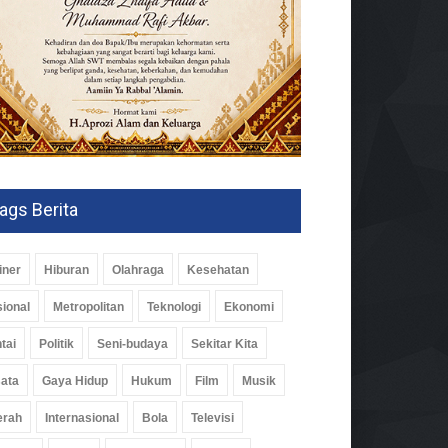
ags Berita
iner
Hiburan
Olahraga
Kesehatan
ional
Metropolitan
Teknologi
Ekonomi
tai
Politik
Seni-budaya
Sekitar Kita
ata
Gaya Hidup
Hukum
Film
Musik
erah
Internasional
Bola
Televisi