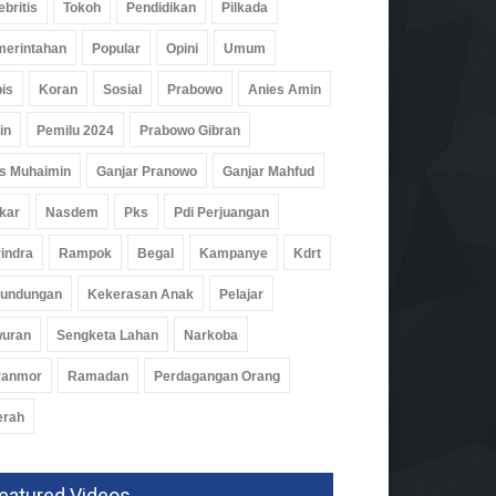
ebritis
Tokoh
Pendidikan
Pilkada
erintahan
Popular
Opini
Umum
is
Koran
Sosial
Prabowo
Anies Amin
in
Pemilu 2024
Prabowo Gibran
s Muhaimin
Ganjar Pranowo
Ganjar Mahfud
kar
Nasdem
Pks
Pdi Perjuangan
indra
Rampok
Begal
Kampanye
Kdrt
rundungan
Kekerasan Anak
Pelajar
yek RSUD Tubaba Rp130
wuran
Sengketa Lahan
Narkoba
ar Disorot, Amdal Baru
usun Saat Pembangunan
ranmor
Ramadan
Perdagangan Orang
alan
erah
hatan
16 Jul 2026, 590 Views
eatured Videos