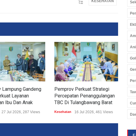
KESEHATAN
Sel
Pem
Ekb
Am
Ani
Gol
Ger
Pe
 Lampung Gandeng
Pemprov Perkuat Strategi
Pro
Ta
rkuat Layanan
Percepatan Penanggulangan
Mili
an Ibu Dan Anak
TBC Di Tulangbawang Barat
Dis
Cu
Berj
27 Jul 2026, 287 Views
Kesehatan
16 Jul 2026, 461 Views
Da
Kese
F