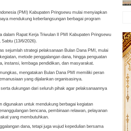
donesia (PMI) Kabupaten Pringsewu mulai menyiapkan
paya mendukung keberlangsungan berbagai program
ma dalam Rapat Kerja Triwulan II PMI Kabupaten Pringsewu
 Sabtu (13/6/2026).
s sejumlah strategi pelaksanaan Bulan Dana PMI, mulai
 kegiatan, metode penggalangan dana, hingga penguatan
a, instansi, lembaga pendidikan, dan masyarakat.
mungkas, mengatakan Bulan Dana PMI memiliki peran
emanusiaan yang dijalankan organisasinya.
 serta dukungan dari seluruh pihak agar pelaksanaannya
an digunakan untuk mendukung berbagai kegiatan
penanggulangan bencana, pembinaan relawan, pelayanan
arakat yang membutuhkan.
galangan dana, tetapi juga wujud kepedulian bersama