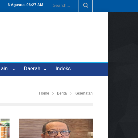
eh Oknum Kadis, Kuasa Hukum Pelapor Desak Polisi Tetapkan P-21
6 Agustus
06:27 AM
 Lain
Daerah
Indeks
Home
Berita
Kesehatan