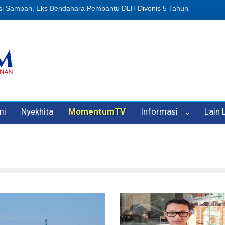
 Eks Bendahara Pembantu DLH Divonis 5 Tahun
Dugaan Penipuan Ol
mi
Nyekhita
MomentumTV
Informasi
Lain