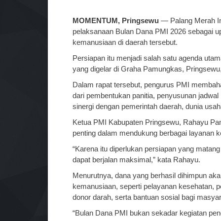
MOMENTUM, Pringsewu
— Palang Merah In
pelaksanaan Bulan Dana PMI 2026 sebagai u
kemanusiaan di daerah tersebut.
Persiapan itu menjadi salah satu agenda uta
yang digelar di Graha Pamungkas, Pringsewu,
Dalam rapat tersebut, pengurus PMI membaha
dari pembentukan panitia, penyusunan jadwal
sinergi dengan pemerintah daerah, dunia usah
Ketua PMI Kabupaten Pringsewu, Rahayu Pa
penting dalam mendukung berbagai layanan k
“Karena itu diperlukan persiapan yang matang
dapat berjalan maksimal,” kata Rahayu.
Menurutnya, dana yang berhasil dihimpun ak
kemanusiaan, seperti pelayanan kesehatan, 
donor darah, serta bantuan sosial bagi masy
“Bulan Dana PMI bukan sekadar kegiatan peng