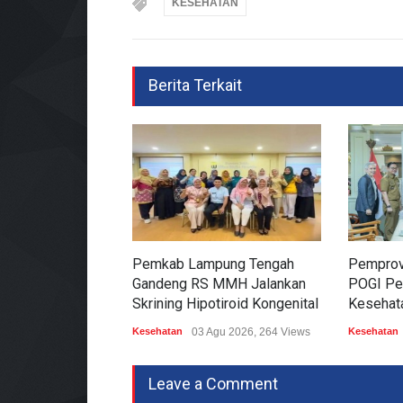
KESEHATAN
Berita Terkait
Pemkab Lampung Tengah
Pemprov
Gandeng RS MMH Jalankan
POGI Pe
Skrining Hipotiroid Kongenital
Kesehat
Kesehatan
03 Agu 2026, 264 Views
Kesehatan
Leave a Comment