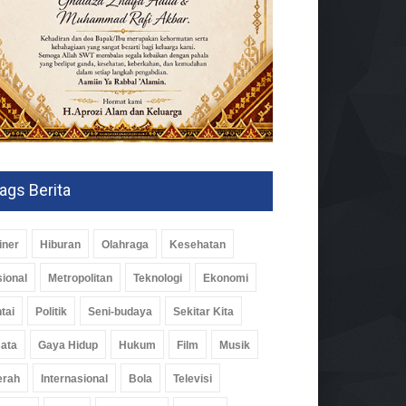
ags Berita
iner
Hiburan
Olahraga
Kesehatan
ional
Metropolitan
Teknologi
Ekonomi
tai
Politik
Seni-budaya
Sekitar Kita
ata
Gaya Hidup
Hukum
Film
Musik
erah
Internasional
Bola
Televisi