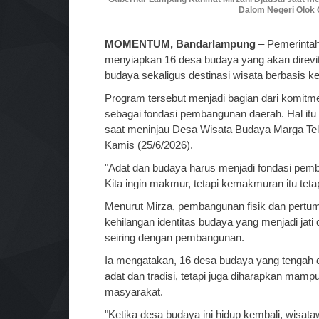
Dalom Negeri Olok G
MOMENTUM, Bandarlampung
– Pemerintah
menyiapkan 16 desa budaya yang akan direvit
budaya sekaligus destinasi wisata berbasis kea
Program tersebut menjadi bagian dari komit
sebagai fondasi pembangunan daerah. Hal it
saat meninjau Desa Wisata Budaya Marga Te
Kamis (25/6/2026).
"Adat dan budaya harus menjadi fondasi pemba
Kita ingin makmur, tetapi kemakmuran itu tet
Menurut Mirza, pembangunan fisik dan pertum
kehilangan identitas budaya yang menjadi jati d
seiring dengan pembangunan.
Ia mengatakan, 16 desa budaya yang tengah di
adat dan tradisi, tetapi juga diharapkan ma
masyarakat.
"Ketika desa budaya ini hidup kembali, wisa