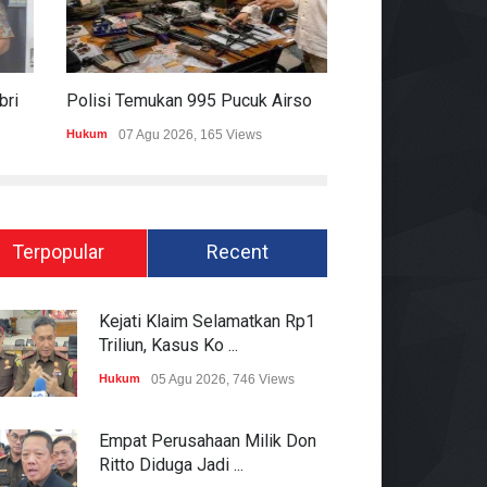
Pakai Rompi Dan Diborgol, Febrie Adriansyah Jalani Pemeriksaan Sebagai Tersangka TPPU
Polisi Temukan 995 Pucuk Airsoft Gun Dan Senjata Api Di Sekolah Swasta
Hukum
07 Agu 2026, 165 Views
Pemerintahan
06 Ag
Terpopular
Recent
Kejati Klaim Selamatkan Rp1
Triliun, Kasus Ko ...
Hukum
05 Agu 2026, 746 Views
Empat Perusahaan Milik Don
Ritto Diduga Jadi ...