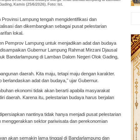
ading, Kamis (25/6/2026). Foto: Ist.
 Provinsi Lampung tengah mengidentifikasi dan
alisasi dan dikembangkan sebagai pusat pelestarian
rifan lokal.
men Pemprov Lampung untuk menjadikan adat dan budaya
u disampaikan Gubernur Lampung Rahmat Mirzani Djausal
luk Bandarlampung di Lamban Dalom Negeri Olok Gading,
ngunan daerah. Kita maju, tetapi maju dengan karakter.
ap berlandaskan adat dan budaya," ujar Gubernur.
buhan ekonomi tidak akan berarti apabila masyarakat
iri daerah. Karena itu, pelestarian budaya harus berjalan
persiapkan nantinya tidak hanya menjadi pusat pelestarian
mpu menggerakkan sektor pariwisata dan perekonomian
tawan akan semakin lama tinggal di Bandarlampung dan