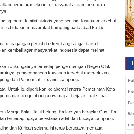
atkan perputaran ekonomi masyarakat dan membuka
nya.
ing memiliki nilai historis yang penting. Kawasan tersebut
 dan kehidupan masyarakat Lampung pada abad ke-19
.
itas perdagangan pernah berkembang sangat baik di
idupkan kembali agar masyarakat Indonesia dapat melihat
T
akan dukungannya terhadap pengembangan Negeri Olok
nurutnya, pengembangan kawasan tersebut memerlukan
mpung dan Pemerintah Provinsi Lampung.
Kul
ata. Untuk itu diperlukan kolaborasi antara Pemerintah Kota
Nas
pung agar pengembangannya dapat berjalan maksimal,"
Pan
an Marga Balak Telukbetung, Erdiansyah bergelar Gusti Pn
Wis
tah terhadap upaya pelestarian adat dan budaya Lampung.
Da
ing dan Kuripan selama ini terus berupaya menjaga