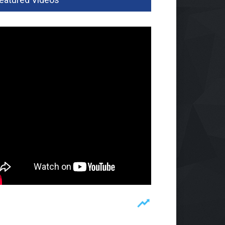
tai Musiman Muncul Di
an Way Kanan, Berpotensi
i Destinasi Wisata
isata
03 Agu 2026, 350 Views