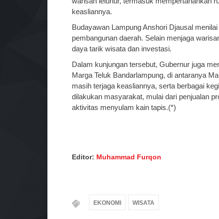
warisan leluhur, termasuk mempertahankan ru
keasliannya.
Budayawan Lampung Anshori Djausal menilai 
pembangunan daerah. Selain menjaga warisan 
daya tarik wisata dan investasi.
Dalam kunjungan tersebut, Gubernur juga me
Marga Teluk Bandarlampung, di antaranya M
masih terjaga keasliannya, serta berbagai keg
dilakukan masyarakat, mulai dari penjualan p
aktivitas menyulam kain tapis.(*)
Editor:
Muhammad Furqon
EKONOMI
WISATA