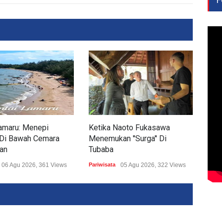
amaru: Menepi
Ketika Naoto Fukasawa
Pan
 Di Bawah Cemara
Menemukan ''Surga'' Di
Alir
an
Tubaba
Jad
06 Agu 2026, 361 Views
Pariwisata
05 Agu 2026, 322 Views
Pariw