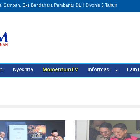
n Oleh Oknum Kadis, Kuasa Hukum Pelapor Desak Polisi Tetapkan P
mi
Nyekhita
MomentumTV
Informasi
Lain