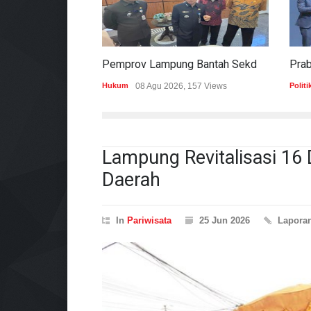
Pemprov Lampung Bantah Sekdaprov Terlibat Peralihan Aset Tanah Di Ryacudu
Hukum
08 Agu 2026, 157 Views
Politi
Lampung Revitalisasi 16 
Daerah
In
Pariwisata
25 Jun 2026
Lapora