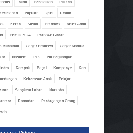
ebritis
Tokoh
Pendidikan
Pilkada
erintahan
Popular
Opini
Umum
is
Koran
Sosial
Prabowo
Anies Amin
in
Pemilu 2024
Prabowo Gibran
s Muhaimin
Ganjar Pranowo
Ganjar Mahfud
kar
Nasdem
Pks
Pdi Perjuangan
indra
Rampok
Begal
Kampanye
Kdrt
rundungan
Kekerasan Anak
Pelajar
wuran
Sengketa Lahan
Narkoba
ranmor
Ramadan
Perdagangan Orang
erah
eatured Videos