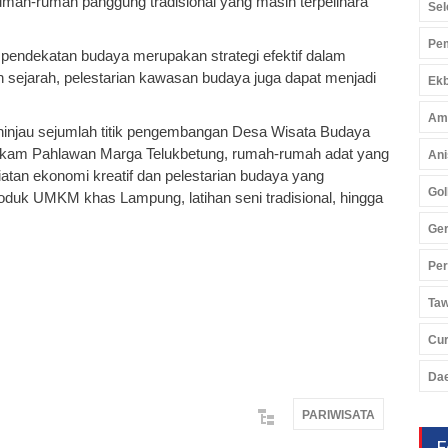
mah-rumah panggung tradisional yang masih terpelihara
Sel
Pem
pendekatan budaya merupakan strategi efektif dalam
sejarah, pelestarian kawasan budaya juga dapat menjadi
Ekb
Am
ninjau sejumlah titik pengembangan Desa Wisata Budaya
akam Pahlawan Marga Telukbetung, rumah-rumah adat yang
Ani
iatan ekonomi kreatif dan pelestarian budaya yang
Gol
roduk UMKM khas Lampung, latihan seni tradisional, hingga
Ger
Pe
Ta
Cu
Da
PARIWISATA
F