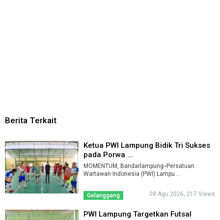
Berita Terkait
Ketua PWI Lampung Bidik Tri Sukses
pada Porwa ...
MOMENTUM, Bandarlampung--Persatuan
Wartawan Indonesia (PWI) Lampu ...
08 Agu 2026, 217 Views
Gelanggang
PWI Lampung Targetkan Futsal