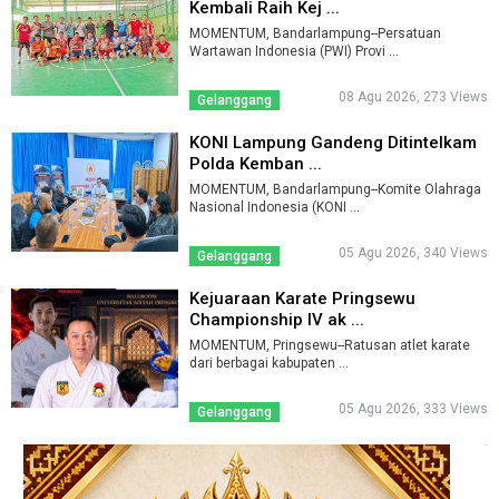
Kembali Raih Kej ...
MOMENTUM, Bandarlampung--Persatuan
Wartawan Indonesia (PWI) Provi ...
08 Agu 2026, 273 Views
Gelanggang
KONI Lampung Gandeng Ditintelkam
Polda Kemban ...
MOMENTUM, Bandarlampung--Komite Olahraga
Nasional Indonesia (KONI ...
05 Agu 2026, 340 Views
Gelanggang
Kejuaraan Karate Pringsewu
Championship IV ak ...
MOMENTUM, Pringsewu--Ratusan atlet karate
dari berbagai kabupaten ...
05 Agu 2026, 333 Views
Gelanggang