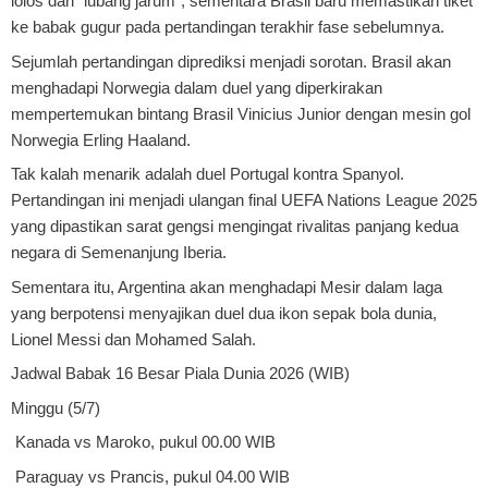
lolos dari "lubang jarum", sementara Brasil baru memastikan tiket
ke babak gugur pada pertandingan terakhir fase sebelumnya.
Sejumlah pertandingan diprediksi menjadi sorotan. Brasil akan
menghadapi Norwegia dalam duel yang diperkirakan
mempertemukan bintang Brasil Vinicius Junior dengan mesin gol
Norwegia Erling Haaland.
Tak kalah menarik adalah duel Portugal kontra Spanyol.
Pertandingan ini menjadi ulangan final UEFA Nations League 2025
yang dipastikan sarat gengsi mengingat rivalitas panjang kedua
negara di Semenanjung Iberia.
Sementara itu, Argentina akan menghadapi Mesir dalam laga
yang berpotensi menyajikan duel dua ikon sepak bola dunia,
Lionel Messi dan Mohamed Salah.
Jadwal Babak 16 Besar Piala Dunia 2026 (WIB)
Minggu (5/7)
Kanada vs Maroko, pukul 00.00 WIB
Paraguay vs Prancis, pukul 04.00 WIB