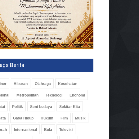
ags Berita
iner
Hiburan
Olahraga
Kesehatan
ional
Metropolitan
Teknologi
Ekonomi
tai
Politik
Seni-budaya
Sekitar Kita
N I Perkuat Branding
ata
Gaya Hidup
Hukum
Film
Musik
uk Hilir
erah
Internasional
Bola
Televisi
omi
06 Agu 2026, 160 Views