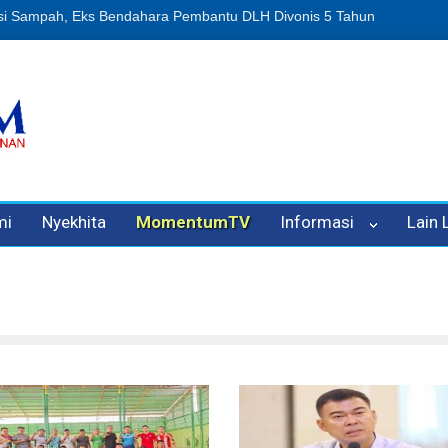
ipuan Oleh Oknum Kadis, Kuasa Hukum Pelapor Desak Polisi Tetapka
mi
Nyekhita
MomentumTV
Informasi
Lain