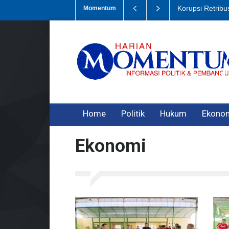
 Sampah, Eks Bendahara Pembantu DLH Divonis 5 Tahun
Dugaan Pen
Momentum
3 years ago
3 years ago
3 years ago
Home
Politik
Hukum
Ekono
Ekonomi