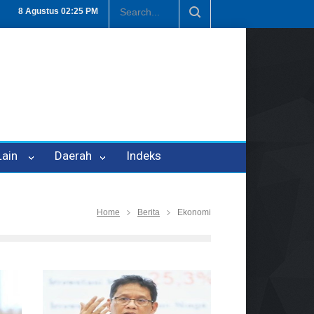
n P-21
Tembus Rp1,6 Triliun, Nilai Investasi di Lamteng Tertinggi d
8 Agustus
02:25 PM
 Lain
Daerah
Indeks
Home
Berita
Ekonomi