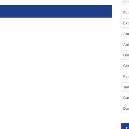
Ekonomi
06 Agu 2026, 485 Views
Sel
Pem
Ekb
Am
Ani
Gol
Ger
Pe
Ta
Cu
Da
F