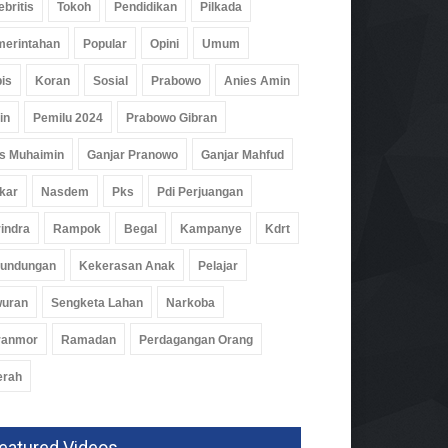
ebritis
Tokoh
Pendidikan
Pilkada
erintahan
Popular
Opini
Umum
is
Koran
Sosial
Prabowo
Anies Amin
in
Pemilu 2024
Prabowo Gibran
s Muhaimin
Ganjar Pranowo
Ganjar Mahfud
kar
Nasdem
Pks
Pdi Perjuangan
indra
Rampok
Begal
Kampanye
Kdrt
rundungan
Kekerasan Anak
Pelajar
wuran
Sengketa Lahan
Narkoba
ranmor
Ramadan
Perdagangan Orang
erah
eatured Videos