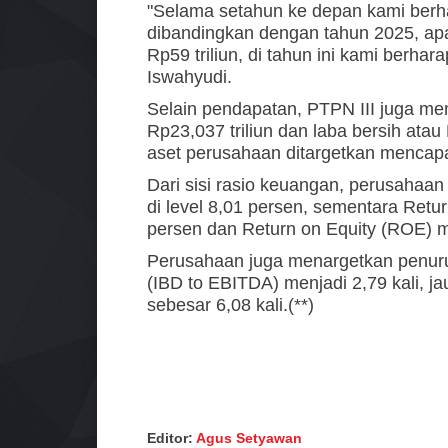
"Selama setahun ke depan kami berh
dibandingkan dengan tahun 2025, apab
Rp59 triliun, di tahun ini kami berhar
Iswahyudi.
Selain pendapatan, PTPN III juga me
Rp23,037 triliun dan laba bersih atau 
aset perusahaan ditargetkan mencapai
Dari sisi rasio keuangan, perusahaa
di level 8,01 persen, sementara Retu
persen dan Return on Equity (ROE) m
Perusahaan juga menargetkan penur
(IBD to EBITDA) menjadi 2,79 kali, ja
sebesar 6,08 kali.(**)
Editor:
Agus Setyawan