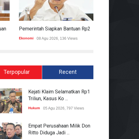
Komisi II DPR Apresiasi Bantuan Fiskal Rp20,5 Triliun Untuk Daerah
Pemerintah Siapkan Bantuan Rp20,5 Triliun Untuk Pemda
Ekonomi
08 Agu 2026, 136 Views
Hukum
08 Agu 2026
Terpopular
Recent
Kejati Klaim Selamatkan Rp1
Triliun, Kasus Ko ...
Hukum
05 Agu 2026, 797 Views
Empat Perusahaan Milik Don
Ritto Diduga Jadi ...