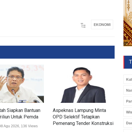
EKONOMI
T
Kul
Nas
Pan
ah Siapkan Bantuan
Aspeknas Lampung Minta
PTP
Wis
riliun Untuk Pemda
OPD Selektif Tetapkan
Prod
Pemenang Tender Konstruksi
Da
08 Agu 2026, 136 Views
Ekon