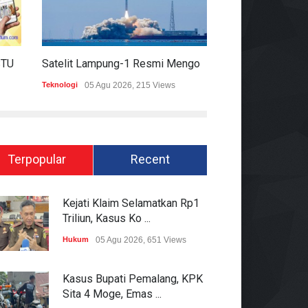
HARIAN MOMENTUM 6 AGUSTUS 2026
Satelit Lampung-1 Resmi Mengorbit, Lampung Masuki Era Pembangunan Berbasis Data
Teknologi
05 Agu 2026, 215 Views
Hukum
05 Agu 2026
Terpopular
Recent
Kejati Klaim Selamatkan Rp1
Triliun, Kasus Ko ...
Hukum
05 Agu 2026, 651 Views
Kasus Bupati Pemalang, KPK
Sita 4 Moge, Emas ...