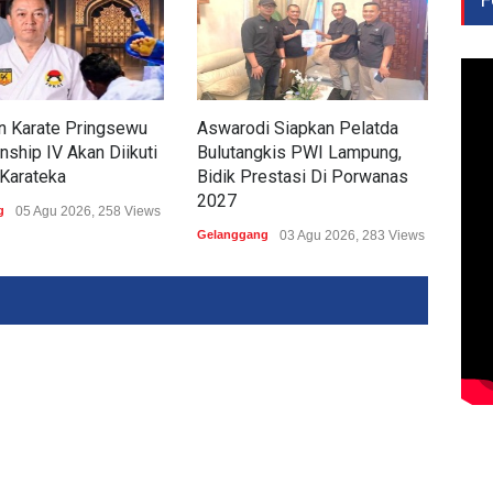
n Karate Pringsewu
Aswarodi Siapkan Pelatda
Yuli
ship IV Akan Diikuti
Bulutangkis PWI Lampung,
Lam
Karateka
Bidik Prestasi Di Porwanas
Por
2027
g
05 Agu 2026, 258 Views
Gela
Gelanggang
03 Agu 2026, 283 Views