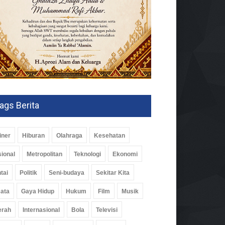
ags Berita
iner
Hiburan
Olahraga
Kesehatan
ional
Metropolitan
Teknologi
Ekonomi
tai
Politik
Seni-budaya
Sekitar Kita
ata
Gaya Hidup
Hukum
Film
Musik
erah
Internasional
Bola
Televisi