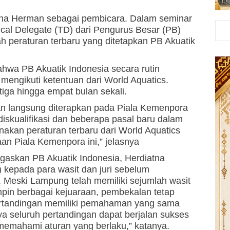
tna Herman sebagai pembicara. Dalam seminar
ical Delegate (TD) dari Pengurus Besar (PB)
 peraturan terbaru yang ditetapkan PB Akuatik
hwa PB Akuatik Indonesia secara rutin
mengikuti ketentuan dari World Aquatics.
tiga hingga empat bulan sekali.
n langsung diterapkan pada Piala Kemenpora
iskualifikasi dan beberapa pasal baru dalam
kan peraturan terbaru dari World Aquatics
an Piala Kemenpora ini,” jelasnya
ugaskan PB Akuatik Indonesia, Herdiatna
 kepada para wasit dan juri sebelum
. Meski Lampung telah memiliki sejumlah wasit
in berbagai kejuaraan, pembekalan tetap
pertandingan memiliki pemahaman yang sama
ya seluruh pertandingan dapat berjalan sukses
memahami aturan yang berlaku,” katanya.