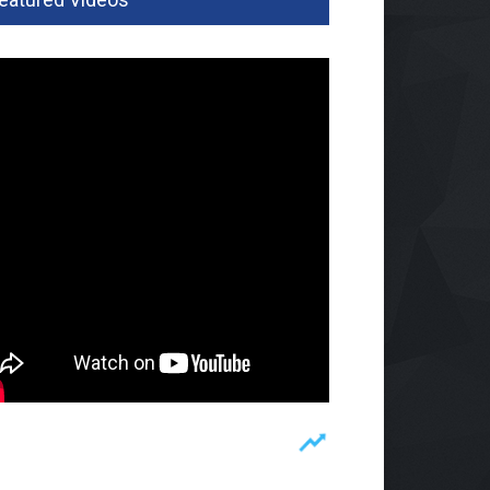
ardi Siap Bawa Futsal PWI
pung Berjaya Di
wanas 2027
nggang
03 Agu 2026, 352 Views