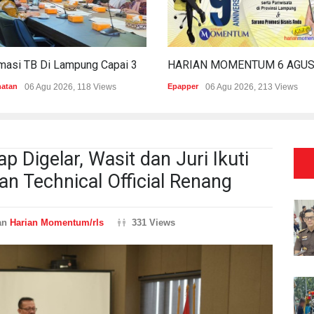
Estimasi TB Di Lampung Capai 30.745 Kasus, Pemprov Genjot Percepatan Penanganan
hatan
06 Agu 2026, 118 Views
Epapper
06 Agu 2026, 213 Views
 Digelar, Wasit dan Juri Ikuti
n Technical Official Renang
an
Harian Momentum/rls
331 Views