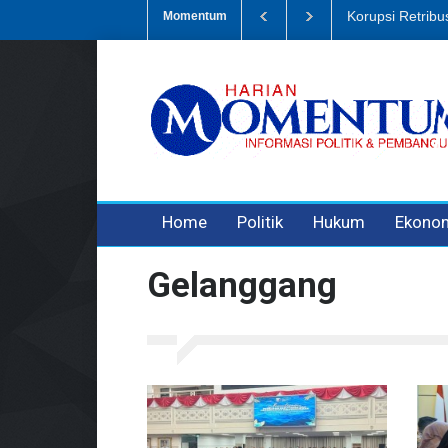
Dugaan Penipua
Momentum
3 years ago
3 years ago
Home
Politik
Hukum
Ekono
Gelanggang