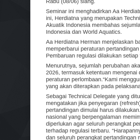
Rabu (08/06) siang.
Seminar ini menghadirkan Aa Herdia
ini, Herdiatna yang merupakan Techn
Akuatik Indonesia membahas sejumlah
Indonesia dan World Aquatics.
Aa Herdiatna Herman menjelaskan ba
memperbarui peraturan pertandingan 
Pembaruan regulasi dilakukan setiap 
Menurutnya, sejumlah perubahan aka
2026, termasuk ketentuan mengenai d
peraturan perlombaan.“Kami mengguna
yang akan diterapkan pada pelaksana
Sebagai Technical Delegate yang dit
mengatakan jika penyegaran (refresh)
pertandingan dimulai harus dilakukan
nasional yang berpengalaman memimp
diperlukan agar seluruh perangkat 
terhadap regulasi terbaru. “Harapann
dan seluruh perangkat pertandingan 