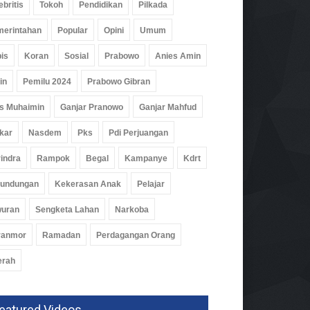
ebritis
Tokoh
Pendidikan
Pilkada
erintahan
Popular
Opini
Umum
is
Koran
Sosial
Prabowo
Anies Amin
in
Pemilu 2024
Prabowo Gibran
s Muhaimin
Ganjar Pranowo
Ganjar Mahfud
kar
Nasdem
Pks
Pdi Perjuangan
indra
Rampok
Begal
Kampanye
Kdrt
rundungan
Kekerasan Anak
Pelajar
wuran
Sengketa Lahan
Narkoba
ranmor
Ramadan
Perdagangan Orang
erah
eatured Videos