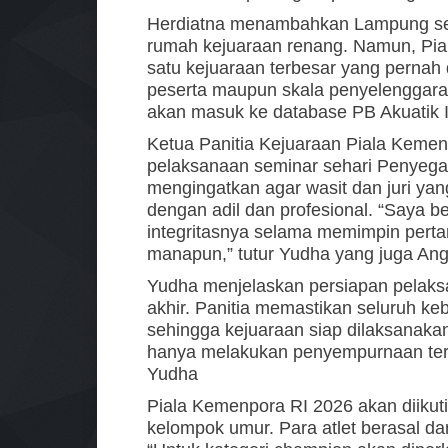
Herdiatna menambahkan Lampung seb
rumah kejuaraan renang. Namun, Pial
satu kejuaraan terbesar yang pernah di
peserta maupun skala penyelenggaraan
akan masuk ke database PB Akuatik I
Ketua Panitia Kejuaraan Piala Kemen
pelaksanaan seminar sehari Penyegar
mengingatkan agar wasit dan juri ya
dengan adil dan profesional. “Saya b
integritasnya selama memimpin pert
manapun,” tutur Yudha yang juga An
Yudha menjelaskan persiapan pelaks
akhir. Panitia memastikan seluruh k
sehingga kejuaraan siap dilaksanakan.
hanya melakukan penyempurnaan tera
Yudha
Piala Kemenpora RI 2026 akan diikuti 
kelompok umur. Para atlet berasal dari