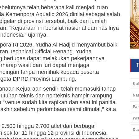
elumnya telah beberapa kali menjadi tuan
a Kemenpora Aquatic 2026 dinilai sebagai salah
gelar di provinsi tersebut, baik dari jumlah
. “Kejuaraan ini bersifat nasional dan hasilnya
ndonesia,” ujarnya.
pora RI 2026, Yudha Al Hadjid menyambut baik
an Technical Official Renang. Yudha
ng bertugas dapat melakukan pekerjaannya
T
erharap wasit dan juri dapat menjaga
andingan tanpa memihak kepada peserta
ggota DPRD Provinsi Lampung.
Kul
anaan Kejuaraan sendiri telah memasuki tahap
ebutuhan teknis dan nonteknis hampir rampung
Nas
”Venue sudah kita rapikan dan saat ini panitia
Pan
khir sebelum perlombaan resmi dimulai,” kata
Wis
2.500 hingga 2.700 atlet dari berbagai
Da
 sekitar 11 hingga 12 provinsi di Indonesia.