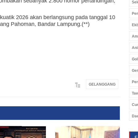
rlombakan sebanyak 2.800 nomor pertandingan,”
Sel
Pem
kuatik 2026 akan berlangsung pada tanggal 10
enang Pahoman, Bandar Lampung.(**)
Ekb
Am
Ani
Gol
Ger
Pe
GELANGGANG
Ta
Cu
Da
F