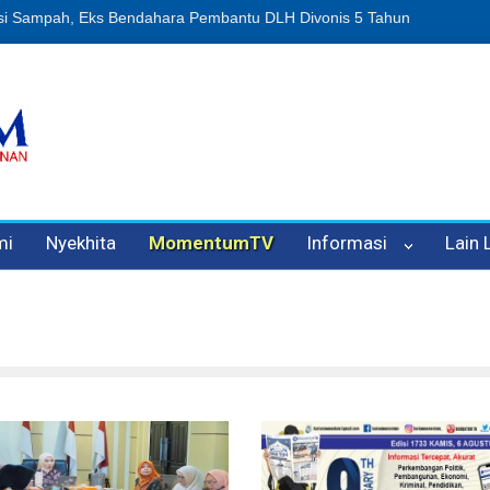
n Oleh Oknum Kadis, Kuasa Hukum Pelapor Desak Polisi Tetapkan P
mi
Nyekhita
MomentumTV
Informasi
Lain