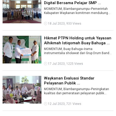
Digital Bersama Pelajar SMP ...
MOMENTUM, Blambanganumpu--Pemerintah
Kabupaten Waykanan komitmen mendukung
program literasi digital yang dilaksanakan
pemerin ...
18 Jul 2023, 933 Views
Hikmat PTPN Holding untuk Yayasan
Alhikmah Istiqomah Buay Bahuga ...
MOMENTUM, Buay Bahuga--Irama
instrumentalia sholawat dari Grup Drum Band
SMP Alhikmah Istoqomah Buay Bahuga,
Waykanan, Lampun ...
17 Jul 2023, 1225 Views
Waykanan Evaluasi Standar
Pelayanan Publik ...
MOMENTUM, Blambanganumpu--Peningkatan
kualitas dan pemerataan pelayanan publik
menjadi salah satu priortas program kerja Pemk
...
12 Jul 2023, 721 Views