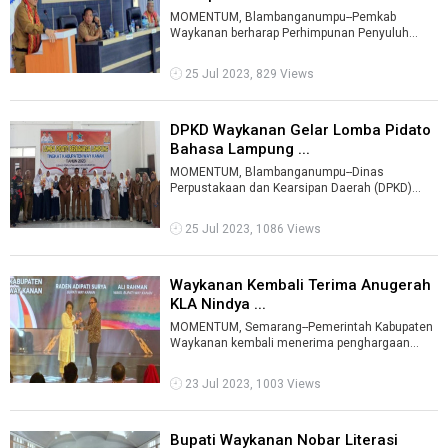
MOMENTUM, Blambanganumpu--Pemkab
Waykanan berharap Perhimpunan Penyuluh
Pertanian Indonesia (Perhiptani) dapat
mengembangkan ...
25 Jul 2023, 829 Views
DPKD Waykanan Gelar Lomba Pidato
Bahasa Lampung ...
MOMENTUM, Blambanganumpu--Dinas
Perpustakaan dan Kearsipan Daerah (DPKD)
Kabupaten WayKanan menggelar Lomba Pidato
Bahasa Lam ...
25 Jul 2023, 1086 Views
Waykanan Kembali Terima Anugerah
KLA Nindya ...
MOMENTUM, Semarang--Pemerintah Kabupaten
Waykanan kembali menerima penghargaan
Anugerah Kabupaten Layak Anak kategori
Nindya ...
23 Jul 2023, 1003 Views
Bupati Waykanan Nobar Literasi