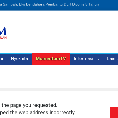
usi Sampah, Eks Bendahara Pembantu DLH Divonis 5 Tahun
Dugaan 
mi
Nyekhita
MomentumTV
Informasi
Lain
d the page you requested.
ped the web address incorrectly.