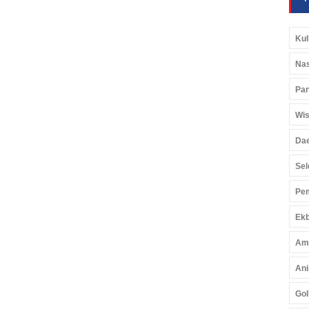
Kul
Nas
Pan
Wis
Da
Sel
Pem
Ekb
Am
Ani
Gol