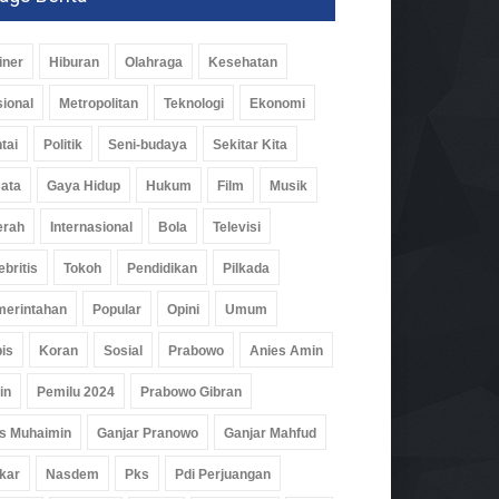
iner
Hiburan
Olahraga
Kesehatan
ional
Metropolitan
Teknologi
Ekonomi
tai
Politik
Seni-budaya
Sekitar Kita
ata
Gaya Hidup
Hukum
Film
Musik
erah
Internasional
Bola
Televisi
ebritis
Tokoh
Pendidikan
Pilkada
erintahan
Popular
Opini
Umum
is
Koran
Sosial
Prabowo
Anies Amin
in
Pemilu 2024
Prabowo Gibran
s Muhaimin
Ganjar Pranowo
Ganjar Mahfud
kar
Nasdem
Pks
Pdi Perjuangan