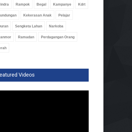
indra
Rampok
Begal
Kampanye
Kdrt
rundungan
Kekerasan Anak
Pelajar
wuran
Sengketa Lahan
Narkoba
ranmor
Ramadan
Perdagangan Orang
erah
eatured Videos