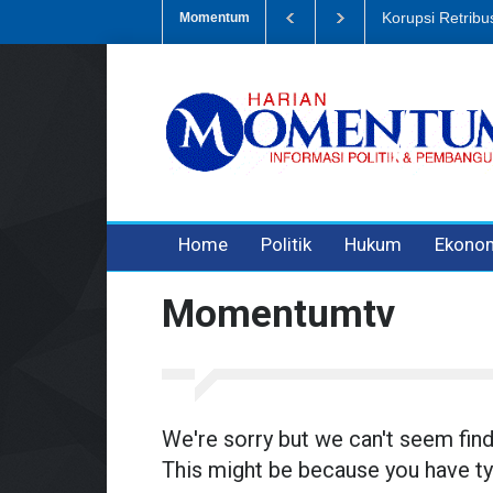
Korupsi Retrib
Momentum
3 years ago
3 years ago
3 years ago
Home
Politik
Hukum
Ekono
Momentumtv
We're sorry but we can't seem fin
This might be because you have ty