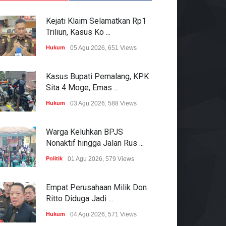
Kejati Klaim Selamatkan Rp1
Triliun, Kasus Ko ...
Hukum
05 Agu 2026, 651 Views
Kasus Bupati Pemalang, KPK
Sita 4 Moge, Emas ...
Hukum
03 Agu 2026, 588 Views
Warga Keluhkan BPJS
Nonaktif hingga Jalan Rus ...
Politik
01 Agu 2026, 579 Views
Empat Perusahaan Milik Don
Ritto Diduga Jadi ...
Hukum
04 Agu 2026, 571 Views