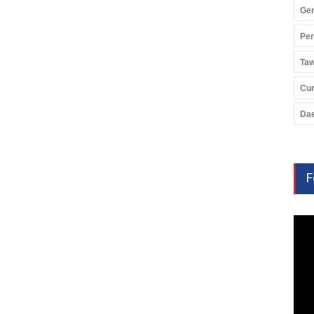
Ger
Pe
Ta
Cu
Da
F