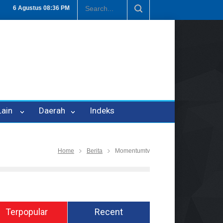
Penipuan Oleh Oknum Kadis, Kuasa Hukum Pelapor Desak Polisi Teta
6 Agustus
08:36 PM
 Lain
Daerah
Indeks
Home
Berita
Momentumtv
Terpopular
Recent