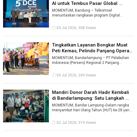
AI untuk Tembus Pasar Global ...
MOMENTUM, Bandung – Telkomsel
menuntaskan rangkaian program Digital
Creative Entrepreneurs (DCE) Academy &
Summit 2026 ...
03 Jul 2026, 308 Views
Tingkatkan Layanan Bongkar Muat
Peti Kemas, Pelindo Panjang Opera
...
MOMENTUM, Bandarlampung – PT Pelabuhan
Indonesia (Persero) Regional 2 Panjang
bersama PT IPC Terminal Petikemas
meresmikan ...
03 Jul 2026, 269 Views
Mandiri Donor Darah Hadir Kembali
di Bandarlampung: Satu Langkah ...
MOMENTUM, Bandar Lampung--Dalam rangka
menyambut Hari Ulang Tahun (HUT) ke-28 yang
akan diperingati pada Oktober 2026 mendata ...
02 Jul 2026, 319 Views