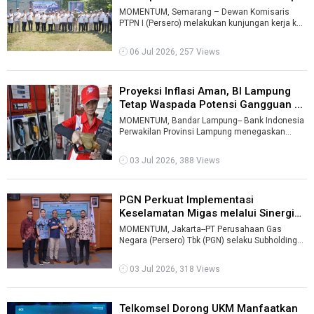
...
MOMENTUM, Semarang – Dewan Komisaris
PTPN I (Persero) melakukan kunjungan kerja ke
Regional 3 Jawa Tengah untuk memastikan ...
06 Jul 2026, 257 Views
Proyeksi Inflasi Aman, BI Lampung
Tetap Waspada Potensi Gangguan ...
MOMENTUM, Bandar Lampung-- Bank Indonesia
Perwakilan Provinsi Lampung menegaskan
komitmen penuh untuk menjaga stabilitas harg
...
03 Jul 2026, 388 Views
PGN Perkuat Implementasi
Keselamatan Migas melalui Sinergi
dengan ...
MOMENTUM, Jakarta--PT Perusahaan Gas
Negara (Persero) Tbk (PGN) selaku Subholding
Gas Pertamina menegaskan komitmennya
dalam ...
03 Jul 2026, 318 Views
Telkomsel Dorong UKM Manfaatkan