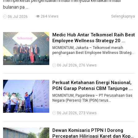
memperketat pengendalian inflasi menyusul kenaikan inflasi
bulanan pa ...
264 Views
Selengkapnya
06 Jul 2026
Medic Hub Antar Telkomsel Raih Best
Employee Wellness Strategy 20 ...
MOMENTUM, Jakarta – Telkomsel meraih
penghargaan Best Employee Wellness Strategy
dalam ajang Employee Experience Awards 202
...
06 Jul 2026, 276 Views
Perkuat Ketahanan Energi Nasional,
PGN Garap Potensi CBM Tanjunge ...
MOMENTUM, Pagardewa – PT Perusahaan Gas
Negara (Persero) Tbk (PGN) terus
mengembangkan sumber pasokan gas
nonkonvensional s ...
06 Jul 2026, 273 Views
Dewan Komisaris PTPN I Dorong
Percepatan Hilirisasi Karet dan Kop