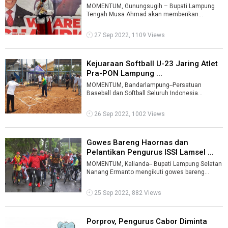
MOMENTUM, Gunungsugih – Bupati Lampung
Tengah Musa Ahmad akan memberikan
penghargaan kepada atlet berpestasi. Salah
satu pe ...
27 Sep 2022, 1109 Views
Kejuaraan Softball U-23 Jaring Atlet
Pra-PON Lampung ...
MOMENTUM, Bandarlampung--Persatuan
Baseball dan Softball Seluruh Indonesia
(Perbasasi) menggelar kejuaraan softball antar
klu ...
26 Sep 2022, 1002 Views
Gowes Bareng Haornas dan
Pelantikan Pengurus ISSI Lamsel ...
MOMENTUM, Kalianda-- Bupati Lampung Selatan
Nanang Ermanto mengikuti gowes bareng
(gobar) dalam rangka peringatan Haornas XXX
...
25 Sep 2022, 882 Views
Porprov, Pengurus Cabor Diminta