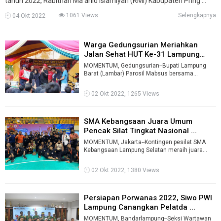
tahun 2022, Rabithah Ma’ahid Islamiyah (RMI) Kabupaten Pring ...
1061 Views
Selengkapnya
04 Okt 2022
Warga Gedungsurian Meriahkan
Jalan Sehat HUT Ke-31 Lampung
Barat ...
MOMENTUM, Gedungsurian--Bupati Lampung
Barat (Lambar) Parosil Mabsus bersama
masyarakat Kecamatan Gedungsurian
melakukan jala ...
02 Okt 2022, 1265 Views
SMA Kebangsaan Juara Umum
Pencak Silat Tingkat Nasional ...
MOMENTUM, Jakarta--Kontingen pesilat SMA
Kebangsaan Lampung Selatan meraih juara
umum dalam kejuaraan Pencak Silat Jayakarta
...
02 Okt 2022, 1380 Views
Persiapan Porwanas 2022, Siwo PWI
Lampung Canangkan Pelatda ...
MOMENTUM, Bandarlampung--Seksi Wartawan