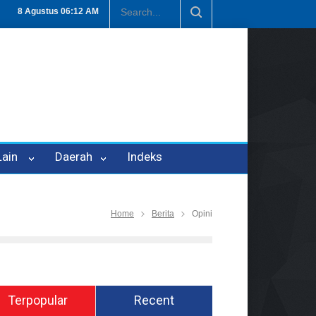
Penipuan Oleh Oknum Kadis, Kuasa Hukum Pelapor Desak Polisi Teta
8 Agustus
06:12 AM
 Lain
Daerah
Indeks
Home
Berita
Opini
Terpopular
Recent