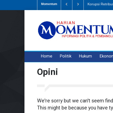
Korupsi Retrib
Momentum
3 years ago
3 years ago
3 years ago
Home
Politik
Hukum
Ekono
Opini
We're sorry but we can't seem fin
This might be because you have ty