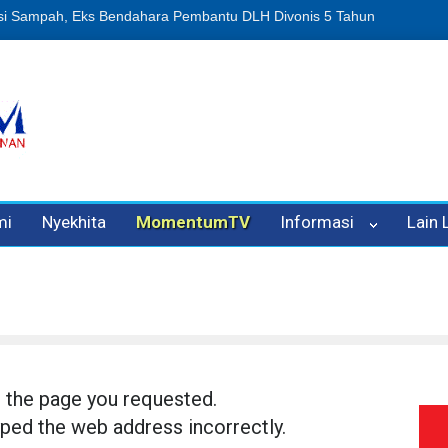
usi Sampah, Eks Bendahara Pembantu DLH Divonis 5 Tahun
Dugaan 
mi
Nyekhita
MomentumTV
Informasi
Lain
d the page you requested.
ped the web address incorrectly.