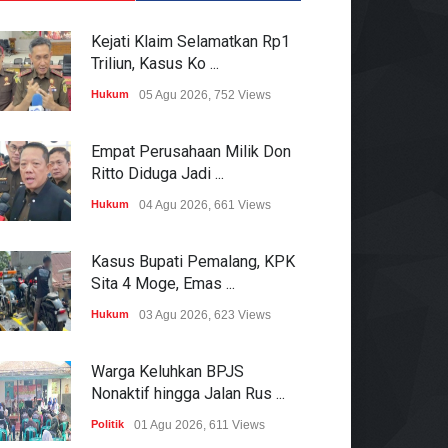
Kejati Klaim Selamatkan Rp1
Triliun, Kasus Ko ...
Hukum
05 Agu 2026, 752 Views
Empat Perusahaan Milik Don
Ritto Diduga Jadi ...
Hukum
04 Agu 2026, 661 Views
Kasus Bupati Pemalang, KPK
Sita 4 Moge, Emas ...
Hukum
03 Agu 2026, 623 Views
Warga Keluhkan BPJS
Nonaktif hingga Jalan Rus ...
Politik
01 Agu 2026, 611 Views