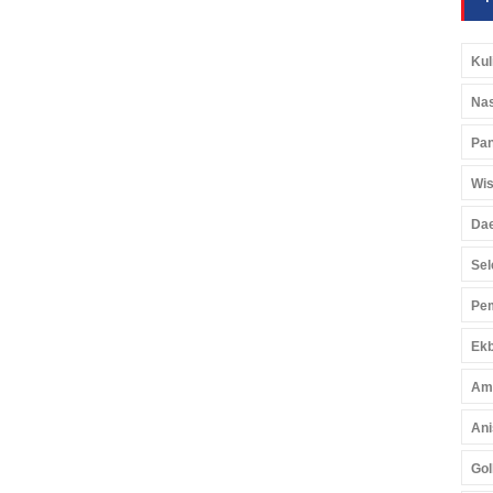
Kul
Nas
Pan
Wis
Da
Sel
Pem
Ekb
Am
Ani
Gol