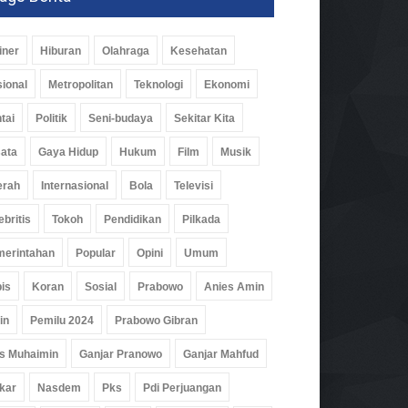
iner
Hiburan
Olahraga
Kesehatan
ional
Metropolitan
Teknologi
Ekonomi
tai
Politik
Seni-budaya
Sekitar Kita
ata
Gaya Hidup
Hukum
Film
Musik
erah
Internasional
Bola
Televisi
ebritis
Tokoh
Pendidikan
Pilkada
erintahan
Popular
Opini
Umum
is
Koran
Sosial
Prabowo
Anies Amin
in
Pemilu 2024
Prabowo Gibran
s Muhaimin
Ganjar Pranowo
Ganjar Mahfud
kar
Nasdem
Pks
Pdi Perjuangan