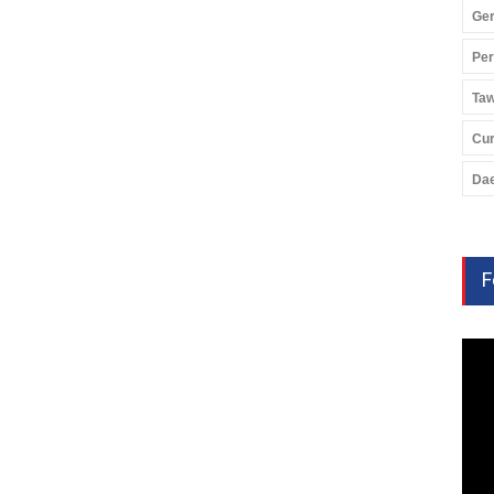
Ger
Pe
Ta
Cu
Da
F