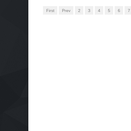
First
Prev
2
3
4
5
6
7