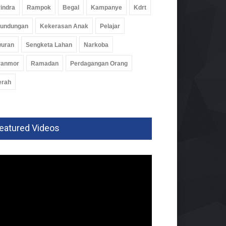
indra
Rampok
Begal
Kampanye
Kdrt
rundungan
Kekerasan Anak
Pelajar
wuran
Sengketa Lahan
Narkoba
ranmor
Ramadan
Perdagangan Orang
erah
eatured Videos