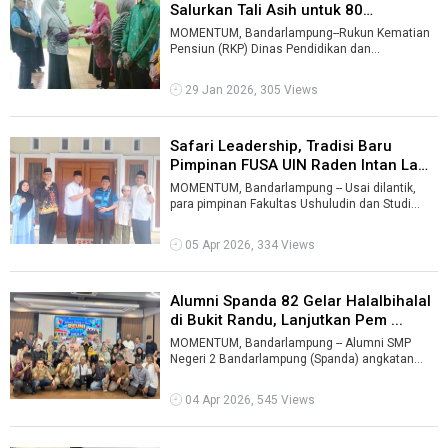
Salurkan Tali Asih untuk 80
Purnabakt ...
MOMENTUM, Bandarlampung--Rukun Kematian
Pensiun (RKP) Dinas Pendidikan dan
Kebudayaan (Disdikbud) Kota Bandarlampung
menyalur ...
29 Jan 2026, 305 Views
Safari Leadership, Tradisi Baru
Pimpinan FUSA UIN Raden Intan Lam
...
MOMENTUM, Bandarlampung -- Usai dilantik,
para pimpinan Fakultas Ushuludin dan Studi
Agama (FUSA) Universitas Islam Negeri (U ...
05 Apr 2026, 334 Views
Alumni Spanda 82 Gelar Halalbihalal
di Bukit Randu, Lanjutkan Pem ...
MOMENTUM, Bandarlampung -- Alumni SMP
Negeri 2 Bandarlampung (Spanda) angkatan
1982 menggelar kegiatan halalbihalal dalam
sua ...
04 Apr 2026, 545 Views