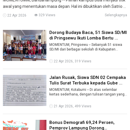
awal yang menentukan masa depan. Hal ini dibuktikan oleh Satrio ...
329 Views
Selengkapnya
22 Apr 2026
Dorong Budaya Baca, 51 Siswa SD/MI
di Pringsewu Ikuti Lomba Bertu ...
MOMENTUM, Pringsewu -- Sebanyak 51 siswa
SD/MI dari berbagai sekolah di Kabupaten
Pringsewu mengikuti lomba bertutur dalam ra ...
22 Apr 2026, 319 Views
Jalan Rusak, Siswa SDN 02 Cempaka
Tulis Surat Terbuka kepada Gube ...
MOMENTUM, Kotabumi -- Di atas selembar
kertas sederhana, dengan tulisan tangan yang
rapi dan penuh kesungguhan, harapan itu d ...
21 Apr 2026, 499 Views
Bonus Demografi 69,24 Persen,
Pemprov Lampung Dorong