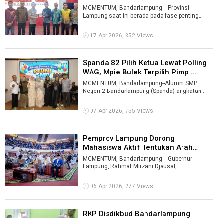
Mahasiswa Ja ...
MOMENTUM, Bandarlampung -- Provinsi
Lampung saat ini berada pada fase penting
bonus demografi, dengan 69,24 persen
penduduk b ...
17 Apr 2026, 352 Views
Spanda 82 Pilih Ketua Lewat Polling
WAG, Mpie Bulek Terpilih Pimp ...
MOMENTUM, Bandarlampung--Alumni SMP
Negeri 2 Bandarlampung (Spanda) angkatan
1982 memilih ketua umum melalui mekanisme
pollin ...
07 Apr 2026, 755 Views
Pemprov Lampung Dorong
Mahasiswa Aktif Tentukan Arah
Pembangunan ...
MOMENTUM, Bandarlampung -- Gubernur
Lampung, Rahmat Mirzani Djausal,
menegaskan komitmen Pemerintah Provinsi
Lampung untuk me ...
06 Apr 2026, 277 Views
RKP Disdikbud Bandarlampung