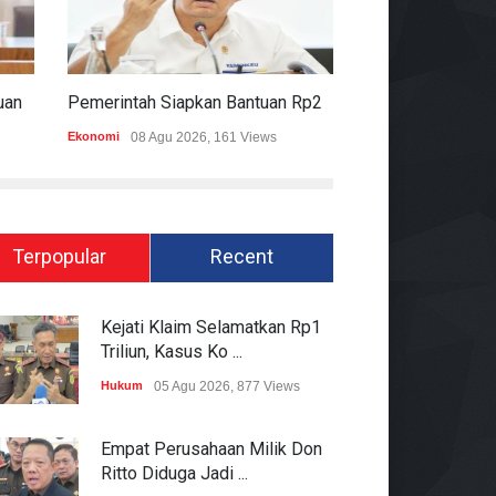
Komisi II DPR Apresiasi Bantuan Fiskal Rp20,5 Triliun Untuk Daerah
Pemerintah Siapkan Bantuan Rp20,5 Triliun Untuk Pemda
Ekonomi
08 Agu 2026, 161 Views
Hukum
08 Agu 2026
Terpopular
Recent
Kejati Klaim Selamatkan Rp1
Triliun, Kasus Ko ...
Hukum
05 Agu 2026, 877 Views
Empat Perusahaan Milik Don
Ritto Diduga Jadi ...