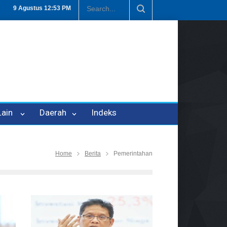
an P-21
Tembus Rp1,6 Triliun, Nilai Investasi di Lamteng Tertinggi 
9 Agustus
12:53 PM
 Lain
Daerah
Indeks
Home
Berita
Pemerintahan