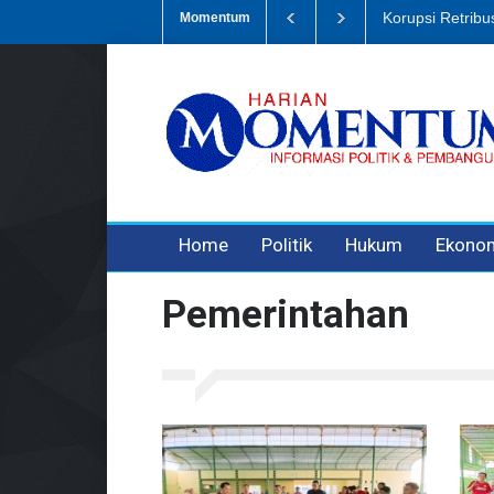
i Sampah, Eks Bendahara Pembantu DLH Divonis 5 Tahun
Dugaan Pe
Momentum
3 years ago
3 years ago
3 years ago
Home
Politik
Hukum
Ekono
Pemerintahan