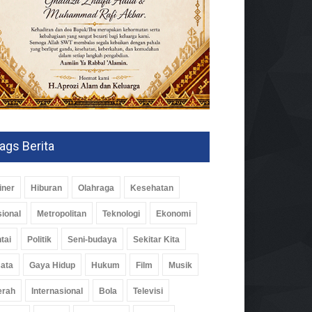
ags Berita
iner
Hiburan
Olahraga
Kesehatan
ional
Metropolitan
Teknologi
Ekonomi
tai
Politik
Seni-budaya
Sekitar Kita
ata
Gaya Hidup
Hukum
Film
Musik
erah
Internasional
Bola
Televisi