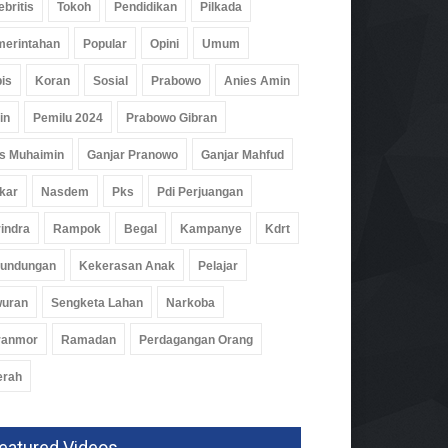
ebritis
Tokoh
Pendidikan
Pilkada
erintahan
Popular
Opini
Umum
ati Waykanan: PKK Harus
is
Koran
Sosial
Prabowo
Anies Amin
i Motor Pembangunan
in
Pemilu 2024
Prabowo Gibran
rintahan
Agu 2026, 186 Views
s Muhaimin
Ganjar Pranowo
Ganjar Mahfud
kar
Nasdem
Pks
Pdi Perjuangan
indra
Rampok
Begal
Kampanye
Kdrt
rundungan
Kekerasan Anak
Pelajar
wuran
Sengketa Lahan
Narkoba
ranmor
Ramadan
Perdagangan Orang
erah
eatured Videos