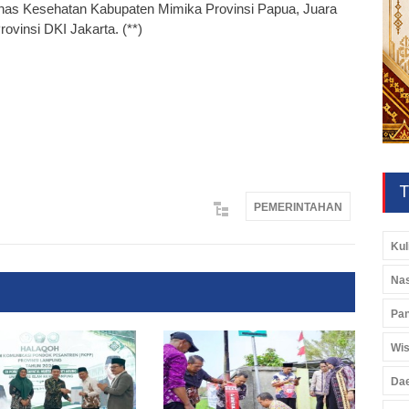
inas Kesehatan Kabupaten Mimika Provinsi Papua, Juara
vinsi DKI Jakarta. (**)
T
PEMERINTAHAN
Kul
Nas
Pan
Wis
Da