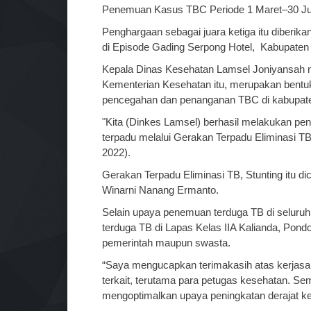
Penemuan Kasus TBC Periode 1 Maret–30 Ju
Penghargaan sebagai juara ketiga itu diberik
di Episode Gading Serpong Hotel, Kabupaten 
Kepala Dinas Kesehatan Lamsel Joniyansah 
Kementerian Kesehatan itu, merupakan bentuk 
pencegahan dan penanganan TBC di kabupat
"Kita (Dinkes Lamsel) berhasil melakukan pe
terpadu melalui Gerakan Terpadu Eliminasi TB,
2022).
Gerakan Terpadu Eliminasi TB, Stunting itu
Winarni Nanang Ermanto.
Selain upaya penemuan terduga TB di seluru
terduga TB di Lapas Kelas IIA Kalianda, Pondok
pemerintah maupun swasta.
“Saya mengucapkan terimakasih atas kerjasam
terkait, terutama para petugas kesehatan. Se
mengoptimalkan upaya peningkatan derajat k