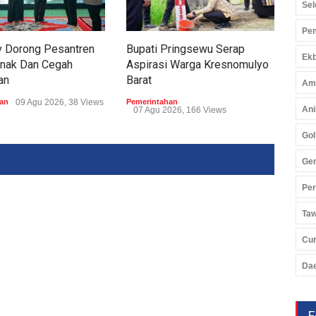
Sel
Pem
 Dorong Pesantren
Bupati Pringsewu Serap
Bup
Ekb
nak Dan Cegah
Aspirasi Warga Kresnomulyo
Jad
an
Barat
Am
Peme
05 
an
09 Agu 2026, 38 Views
Pemerintahan
Ani
07 Agu 2026, 166 Views
Gol
Ger
Pe
Ta
Cu
Da
F