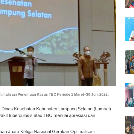
imalisasi Penemuan Kasus TBC Periode 1 Maret–30 Juni 2022.
an Dinas Kesehatan Kabupaten Lampung Selatan (Lamsel)
it tuberculosis atau TBC menuai apresiasi dari
gaan Juara Ketiga Nasional Gerakan Optimalisasi