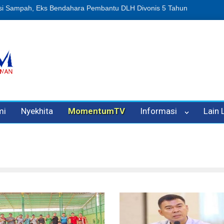
nipuan Oleh Oknum Kadis, Kuasa Hukum Pelapor Desak Polisi Tetapk
mi
Nyekhita
MomentumTV
Informasi
Lain