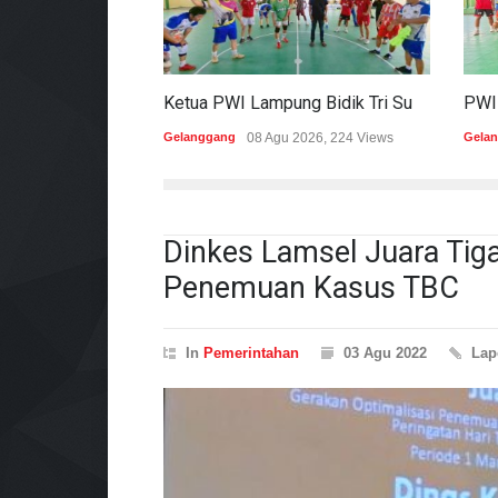
Ketua PWI Lampung Bidik Tri Sukses Pada Porwanas Dan HPN 2027
Gelanggang
08 Agu 2026, 224 Views
Gela
Dinkes Lamsel Juara Tiga
Penemuan Kasus TBC
In
Pemerintahan
03 Agu 2022
Lap