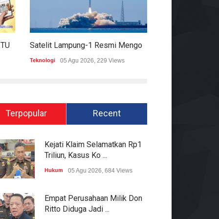
HARIAN MOMENTUM 6 AGUSTUS 2026
Satelit Lampung-1 Resmi Mengorbit, Lampung Masuki Era Pembangunan Berbasis Data
Teknologi
05 Agu 2026, 229 Views
Hukum
05 Agu 2026
Terpopular
Recent
Kejati Klaim Selamatkan Rp1
Triliun, Kasus Ko ...
Hukum
05 Agu 2026, 684 Views
Empat Perusahaan Milik Don
Ritto Diduga Jadi ...