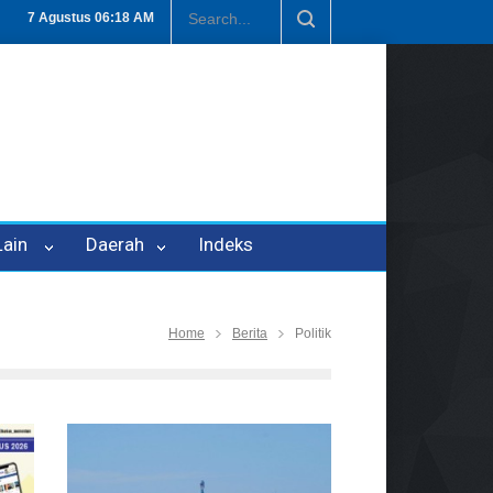
-21
Tembus Rp1,6 Triliun, Nilai Investasi di Lamteng Tertinggi di L
7 Agustus
06:18 AM
 Lain
Daerah
Indeks
Home
Berita
Politik