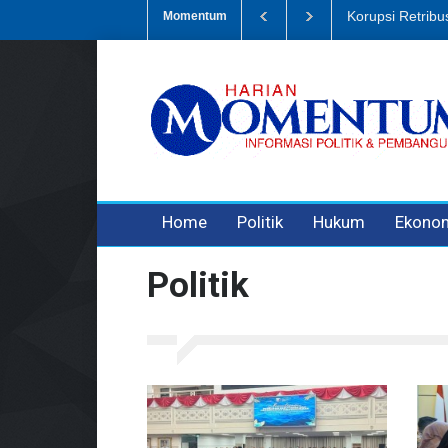
mpah, Eks Bendahara Pembantu DLH Divonis 5 Tahun
Dugaan Penipu
Momentum
3 years ago
3 years ago
3 years ago
Home
Politik
Hukum
Ekono
Politik