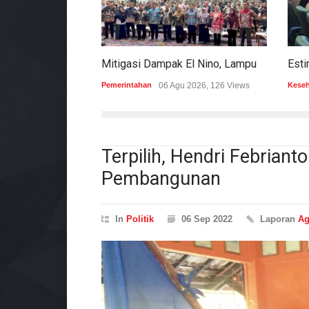
Mitigasi Dampak El Nino, Lampung Data Penggunaan Air Permukaan
Pemerintahan
06 Agu 2026, 126 Views
Kese
Terpilih, Hendri Febrian
Pembangunan
In
Politik
06 Sep 2022
Laporan
Ag