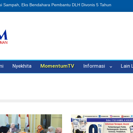
an Oleh Oknum Kadis, Kuasa Hukum Pelapor Desak Polisi Tetapkan P
mi
Nyekhita
MomentumTV
Informasi
Lain