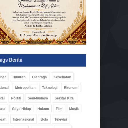
ags Berita
iner
Hiburan
Olahraga
Kesehatan
ional
Metropolitan
Teknologi
Ekonomi
tai
Politik
Seni-budaya
Sekitar Kita
ata
Gaya Hidup
Hukum
Film
Musik
erah
Internasional
Bola
Televisi
ubahaan APBD, Proyeksi
dapatan Pemkot Naik