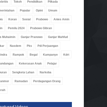
ebritis
Tokoh
Pendidikan
Pilkada
83 Persen
erintahan
Popular
Opini
Umum
k
05 Agu 2026, 285 Views
is
Koran
Sosial
Prabowo
Anies Amin
in
Pemilu 2024
Prabowo Gibran
s Muhaimin
Ganjar Pranowo
Ganjar Mahfud
kar
Nasdem
Pks
Pdi Perjuangan
indra
Rampok
Begal
Kampanye
Kdrt
rundungan
Kekerasan Anak
Pelajar
wuran
Sengketa Lahan
Narkoba
ranmor
Ramadan
Perdagangan Orang
erah
eatured Videos