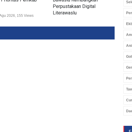
Sel
Perpustakaan Digital
12,
Literawaslu
Pem
Agu 2026, 155 Views
Politi
Politik
05 Agu 2026, 247 Views
Ekb
Am
Ani
Gol
Ger
Pe
Ta
Cu
Da
F