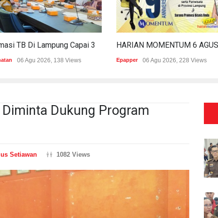
Estimasi TB Di Lampung Capai 30.745 Kasus, Pemprov Genjot Percepatan Penanganan
hatan
06 Agu 2026, 138 Views
Epapper
06 Agu 2026, 228 Views
to Diminta Dukung Program
us Setiawan
1082 Views