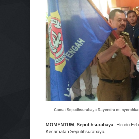
Camat Seputihsurabaya Rayendra menyerahkan p
MOMENTUM, Seputihsurabaya
--Hendri Feb
Kecamatan Seputihsurabaya.