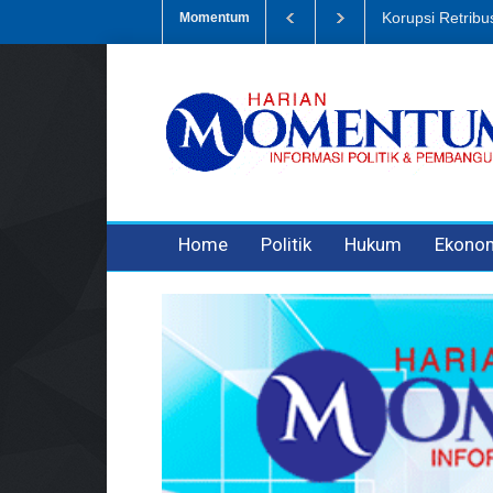
Dugaan Penipua
Momentum
3 years ago
3 years ago
Home
Politik
Hukum
Ekono