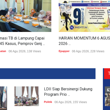
masi TB di Lampung Capai
HARIAN MOMENTUM 6 AGU
45 Kasus, Pemprov Genj ...
2026 ...
hatan
06 Agu 2026, 138 Views
Epapper
06 Agu 2026, 228 Views
T
LDII Siap Bersinergi Dukung
Program Prio ...
Politik
06 Agu 2026, 155 Views