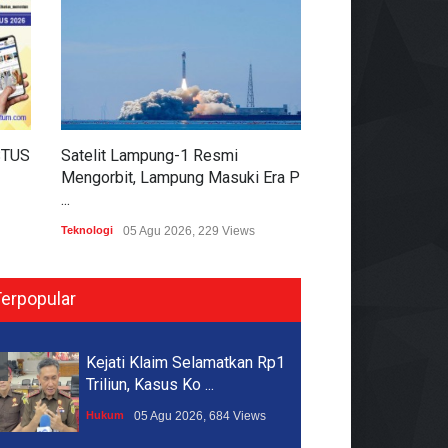
Lampung Barat Bentuk Satgas
PPA di Seluruh Ke ...
Hukum
06 Agu 2026, 287 Views
STUS
Satelit Lampung-1 Resmi
KPK Ungkap Dug
Mengorbit, Lampung Masuki Era P
12.500 Dolar Sing
...
Hukum
05 Agu 2026
Teknologi
05 Agu 2026, 229 Views
erpopular
Kejati Klaim Selamatkan Rp1
Triliun, Kasus Ko ...
Hukum
05 Agu 2026, 684 Views