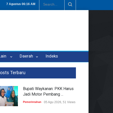
-21
Tembus Rp1,6 Triliun, Nilai Investasi di Lamteng Tertinggi di La
7 Agustus
06:16 AM
 Lain
Daerah
Indeks
osts Terbaru
Bupati Waykanan: PKK Harus
Jadi Motor Pembang ...
Pemerintahan
05 Agu 2026, 51 Views