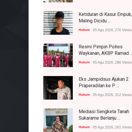
Ketiduran di Kasur Empuk,
Maling Dicidu ...
Hukum
05 Agu 2026, 270 Views
Resmi Pimpin Polres
Waykanan, AKBP Ramad ..
Hukum
05 Agu 2026, 286 Views
Eks Jampidsus Ajukan 2
Praperadilan ke P ...
Hukum
05 Agu 2026, 312 Views
Mediasi Sengketa Tanah
Sukarame Berlanju ...
Hukum
05 Agu 2026, 281 Views