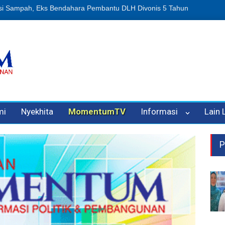
n Oleh Oknum Kadis, Kuasa Hukum Pelapor Desak Polisi Tetapkan P
mi
Nyekhita
MomentumTV
Informasi
Lain
P