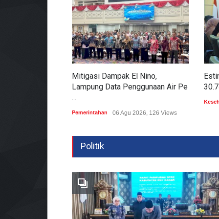
Mitigasi Dampak El Nino,
Esti
Lampung Data Penggunaan Air Pe
30.7
...
Kese
Pemerintahan
06 Agu 2026, 126 Views
Politik