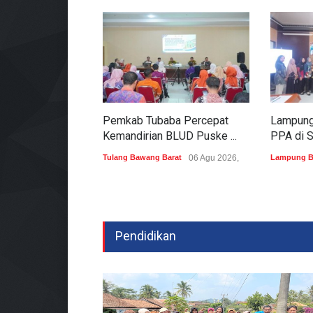
Pemkab Tubaba Percepat
Lampung
Kemandirian BLUD Puske ...
PPA di Se
Tulang Bawang Barat
06 Agu 2026,
Lampung B
Pendidikan