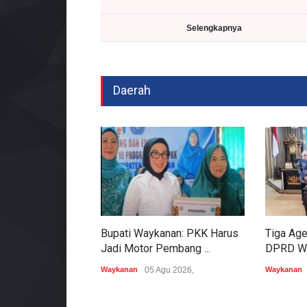
Selengkapnya
Daerah
Bupati Waykanan: PKK Harus
Tiga Age
Jadi Motor Pembang ...
DPRD Way
Waykanan
05 Agu 2026,
Waykanan