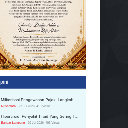
pini
Militerisasi Pengawasan Pajak, Langkah Koersif Yang Inkonstitusional
Nusantara
22 Jul 2026, 413 Views
Hipertiroid: Penyakit Tiroid Yang Sering Terabaikan, Kenali Gejala Dan Cara Penanganannya
Bandar Lampung
20 Jul 2026, 493 Views