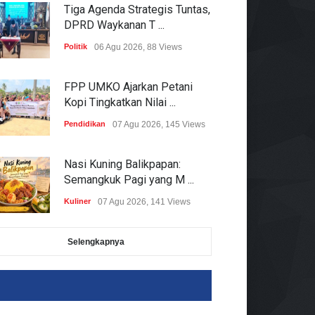
Tiga Agenda Strategis Tuntas,
DPRD Waykanan T ...
Politik
06 Agu 2026, 88 Views
FPP UMKO Ajarkan Petani
Kopi Tingkatkan Nilai ...
Pendidikan
07 Agu 2026, 145 Views
Nasi Kuning Balikpapan:
Semangkuk Pagi yang M ...
Kuliner
07 Agu 2026, 141 Views
Pemkab Tubaba Percepat
Selengkapnya
Kemandirian BLUD Puske ...
Kesehatan
06 Agu 2026, 174 Views