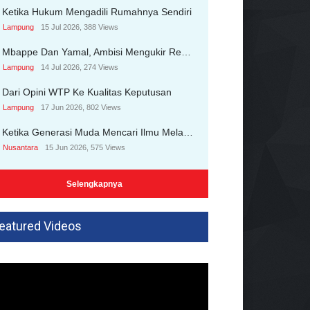
Ketika Hukum Mengadili Rumahnya Sendiri
Lampung
15 Jul 2026, 388 Views
Mbappe Dan Yamal, Ambisi Mengukir Rekor Pribadi
Lampung
14 Jul 2026, 274 Views
Dari Opini WTP Ke Kualitas Keputusan
Lampung
17 Jun 2026, 802 Views
Ketika Generasi Muda Mencari Ilmu Melalui Media Sosial
Nusantara
15 Jun 2026, 575 Views
Selengkapnya
eatured Videos