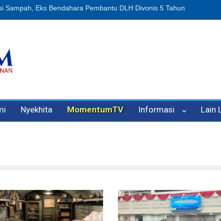
uan Oleh Oknum Kadis, Kuasa Hukum Pelapor Desak Polisi Tetapkan 
mi
Nyekhita
MomentumTV
Informasi
Lain