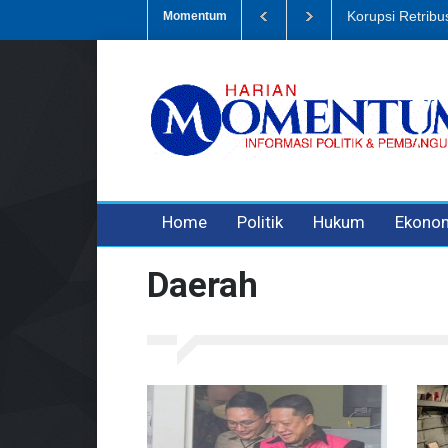
ampah, Eks Bendahara Pembantu DLH Divonis 5 Tahun
Dugaan Penip
Momentum
3 years ago
3 years ago
3 years ago
Home
Politik
Hukum
Ekono
Daerah