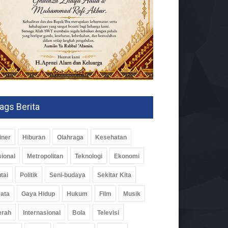
ags Berita
iner
Hiburan
Olahraga
Kesehatan
ional
Metropolitan
Teknologi
Ekonomi
tai
Politik
Seni-budaya
Sekitar Kita
ata
Gaya Hidup
Hukum
Film
Musik
erah
Internasional
Bola
Televisi