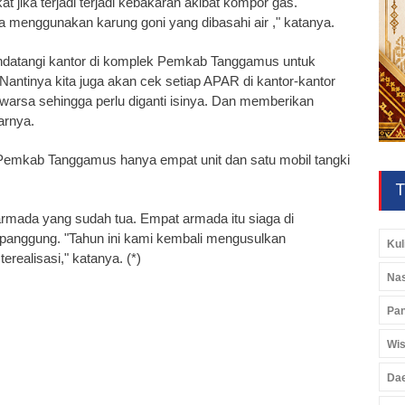
 jika terjadi terjadi kebakaran akibat kompor gas.
 menggunakan karung goni yang dibasahi air ," katanya.
 mendatangi kantor di komplek Pemkab Tanggamus untuk
antinya kita juga akan cek setiap APAR di kantor-kantor
arsa sehingga perlu diganti isinya. Dan memberikan
arnya.
i Pemkab Tanggamus hanya empat unit dan satu mobil tangki
T
mada yang sudah tua. Empat armada itu siaga di
panggung. "Tahun ini kami kembali mengusulkan
Kul
ealisasi," katanya. (*)
Nas
Pan
Wis
Da