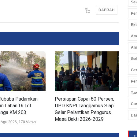
Sel
DAERAH
Pem
Ekb
Am
Ani
Gol
Ger
Pe
Ta
Tubaba Padamkan
Persiapan Capai 80 Persen,
Dis
Cu
n Lahan Di Tol
DPD KNPI Tanggamus Siap
Ker
nga KM 203
Gelar Pelantikan Pengurus
Lam
Da
Masa Bakti 2026-2029
Wis
 Agu 2026, 170 Views
Daerah
02 Agu 2026, 248 Views
Daer
F