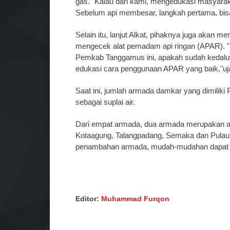
gas. "Kalau dari kami, mengedukasi masyarakat
Sebelum api membesar, langkah pertama, bisa
Selain itu, lanjut Alkat, pihaknya juga akan
mengecek alat pemadam api ringan (APAR). "N
Pemkab Tanggamus ini, apakah sudah kedaluw
edukasi cara penggunaan APAR yang baik,"uj
Saat ini, jumlah armada damkar yang dimilik
sebagai suplai air.
Dari empat armada, dua armada merupakan ar
Kotaagung, Talangpadang, Semaka dan Pulau
penambahan armada, mudah-mudahan dapat ter
Editor:
Muhammad Furqon