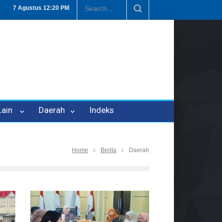
P-21
Tembus Rp1,6 Triliun, Nilai Investasi di Lamteng Tertinggi di L
7 Agustus
12:20 PM
 Lain
Daerah
Indeks
Home
Berita
Daerah