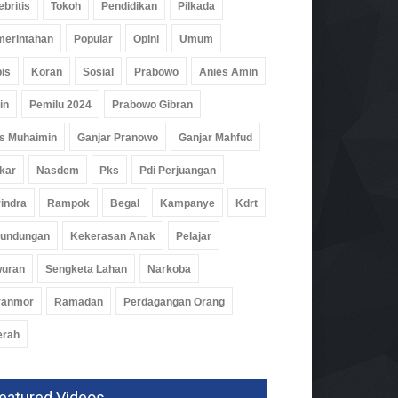
ebritis
Tokoh
Pendidikan
Pilkada
erintahan
Popular
Opini
Umum
is
Koran
Sosial
Prabowo
Anies Amin
in
Pemilu 2024
Prabowo Gibran
s Muhaimin
Ganjar Pranowo
Ganjar Mahfud
kar
Nasdem
Pks
Pdi Perjuangan
indra
Rampok
Begal
Kampanye
Kdrt
rundungan
Kekerasan Anak
Pelajar
wuran
Sengketa Lahan
Narkoba
par Pesawaran Jajaki
ranmor
Ramadan
Perdagangan Orang
ja Sama Dengan Imigrasi
pung, Perkuat Pendataan
erah
man
ah
02 Agu 2026, 275 Views
eatured Videos