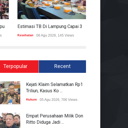
Mitigasi Dampak El Nino, Lampung Data Penggunaan Air Permukaan
Estimasi TB Di Lampung Capai 30.745 Kasus, Pemprov Genjot Percepatan Penanganan
s
Kesehatan
06 Agu 2026, 145 Views
Epapper
06 Agu 202
Terpopular
Recent
Kejati Klaim Selamatkan Rp1
Triliun, Kasus Ko ...
Hukum
05 Agu 2026, 706 Views
Empat Perusahaan Milik Don
Ritto Diduga Jadi ...