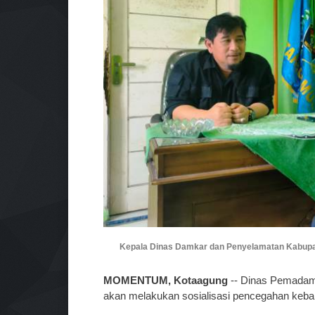
Kepala Dinas Damkar dan Penyelamatan Kabupat
MOMENTUM, Kotaagung
-- Dinas Pemadam
akan melakukan sosialisasi pencegahan keba