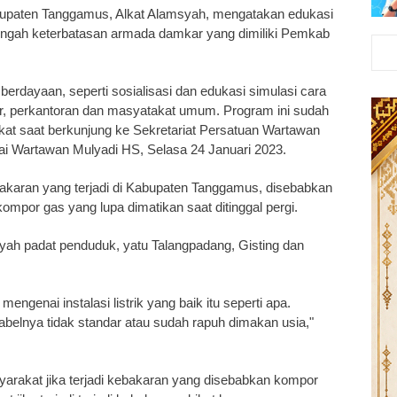
upaten Tanggamus, Alkat Alamsyah, mengatakan edukasi
tengah keterbatasan armada damkar yang dimiliki Pemkab
erdayaan, seperti sosialisasi dan edukasi simulasi cara
, perkantoran dan masyatakat umum. Program ini sudah
lkat saat berkunjung ke Sekretariat Persatuan Wartawan
ai Wartawan Mulyadi HS, Selasa 24 Januari 2023.
bakaran yang terjadi di Kabupaten Tanggamus, disebabkan
kompor gas yang lupa dimatikan saat ditinggal pergi.
layah padat penduduk, yatu Talangpadang, Gisting dan
genai instalasi listrik yang baik itu seperti apa.
t kabelnya tidak standar atau sudah rapuh dimakan usia,"
rakat jika terjadi kebakaran yang disebabkan kompor