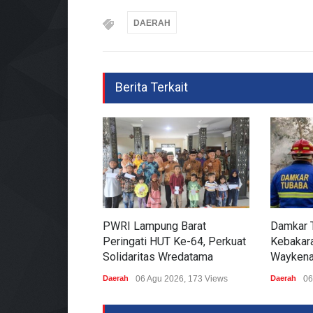
DAERAH
Berita Terkait
PWRI Lampung Barat
Damkar 
Peringati HUT Ke-64, Perkuat
Kebakara
Solidaritas Wredatama
Waykena
Daerah
06 Agu 2026, 173 Views
Daerah
06