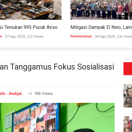
Polisi Temukan 995 Pucuk Airsoft Gun Dan Senjata Api Di Sekolah Swasta
m
07 Agu 2026, 112 Views
Pemerintahan
06 Agu 2026, 131 View
n Tanggamus Fokus Sosialisasi
lih - Asdijal.
766 Views