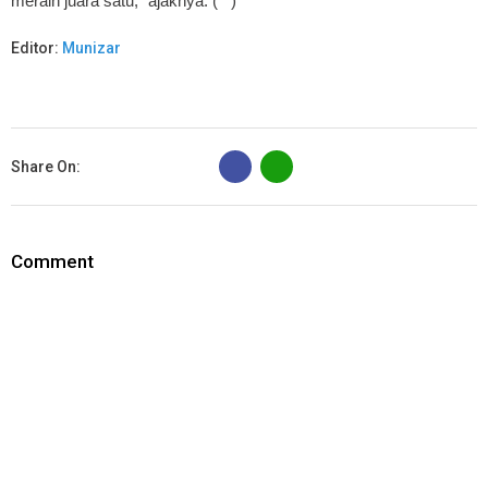
meraih juara satu," ajaknya. (**)
Editor:
Munizar
B
Share On:
Comment