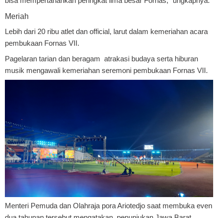
bisa mempertahankan peringkat lima besar Fornas," ungkapnya.
Meriah
Lebih dari 20 ribu atlet dan official, larut dalam kemeriahan acara
pembukaan Fornas VII.
Pagelaran tarian dan beragam atrakasi budaya serta hiburan
musik mengawali kemeriahan seremoni pembukaan Fornas VII.
Menteri Pemuda dan Olahraja pora Ariotedjo saat membuka even
dua tahunan tersebut mengatakan, penunjukan Jawa Barat