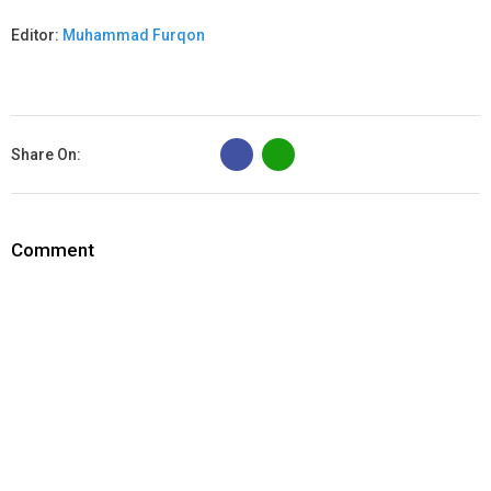
Editor:
Muhammad Furqon
B
Share On:
Comment