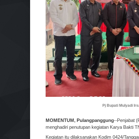
Pj Bupati Mulyadi Ir
MOMENTUM, Pulangpanggung
--Penjabat (
menghadiri penutupan kegiatan Karya Bakti T
Kegiatan itu dilaksanakan Kodim 0424/Tangg