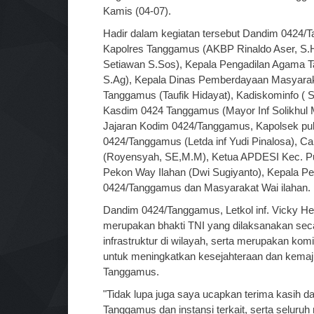
Kamis (04-07).
Hadir dalam kegiatan tersebut Dandim 0424/Tan
Kapolres Tanggamus (AKBP Rinaldo Aser, S.H
Setiawan S.Sos), Kepala Pengadilan Agama T
S.Ag), Kepala Dinas Pemberdayaan Masyara
Tanggamus (Taufik Hidayat), Kadiskominfo ( S
Kasdim 0424 Tanggamus (Mayor Inf Solikhul 
Jajaran Kodim 0424/Tanggamus, Kapolsek pul
0424/Tanggamus (Letda inf Yudi Pinalosa), C
(Royensyah, SE,M.M), Ketua APDESI Kec. Pu
Pekon Way Ilahan (Dwi Sugiyanto), Kepala Pe
0424/Tanggamus dan Masyarakat Wai ilahan.
Dandim 0424/Tanggamus, Letkol inf. Vicky Her
merupakan bhakti TNI yang dilaksanakan se
infrastruktur di wilayah, serta merupakan ko
untuk meningkatkan kesejahteraan dan kema
Tanggamus.
"Tidak lupa juga saya ucapkan terima kasih da
Tanggamus dan instansi terkait, serta selu