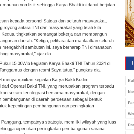
k maupun non fisik sehingga Karya Bhakti ini dapat berjalan
rpesan kepada personel Satgas dan seluruh masyarakat,
 royong antara TNI dan masyarakat yang telah kita
i. Kedua, tingkatkan semangat bekerja dan membangun
angunan daerah. "Ketiga, pelihara dan manfaatkan seluruh
um mengakhiri sambutan ini, saya berharap TNI dimanapun
bagi masyarakat," ujar dia.
T
Pukul 15.00Wib kegiatan Karya Bhakti TNI Tahun 2024 di
Tanggamus dengan resmi Saya tutup," pungkas dia.
 SH menyampaikan kegiatan Karya Bakti Kodim
Kul
dari Operasi Bakti TNI, yang merupakan program terpadu
Nas
nakan secara terintegrasi bersama masyarakat, dengan
an pembangunan di daerah perdesaan sebagai bentuk
Pan
ntuk kepentingan pembangunan dan peningkatan
Wis
anggung, tempatnya strategis, memiliki wilayah yang luas
Da
ehingga diperlukan peningkatan pembangunan sarana