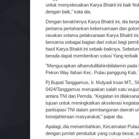
untuk menyelesaikan Karya Bhakti ini baik fisi
dengan baik," kata dia.
Dengan berakhirnya Karya Bhakti ini, dia be
pertama pertahankan kebersamaan dan gotong
rasakan selama pelaksanaan Karya Bhakti in
bersama sebagai bagian dari solusi bagi pemb
hasil Karya Bhakti ini sebaik-baiknya. Sebel
berada dapat memberikan solusi Yang terbaik 
"Mengucapkan alhamdulillahirobilalamin pada 
Pekon Way Ilahan Kec. Pulau panggung Kab. 
Pj Bupati Tanggamus, Ir. Mulyadi Irsan MT.,
0424/Tanggamus merupakan salah satu wujud 
antara TNI dan Pemda. "Kegiatan ini dilaksa
tujuan untuk meningkatkan akselerasi kegiat
partisipasi TNI dalam pembangunan daerah u
kesejahteraan masyarakat," papar dia.
Apalagi, dia menambahkan, Kecamatan Pulau P
dengan jumlah penduduk yang cukup besar, s