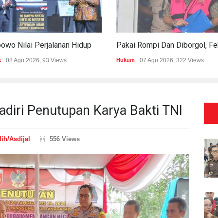
Prabowo Nilai Perjalanan Hidup Bahlil Bukti Kepemimpinan Tak Kenal Latar Ekonomi
k
08 Agu 2026, 93 Views
Hukum
07 Agu 2026, 322 Views
Hadiri Penutupan Karya Bakti TNI
lih/Asdijal
556 Views