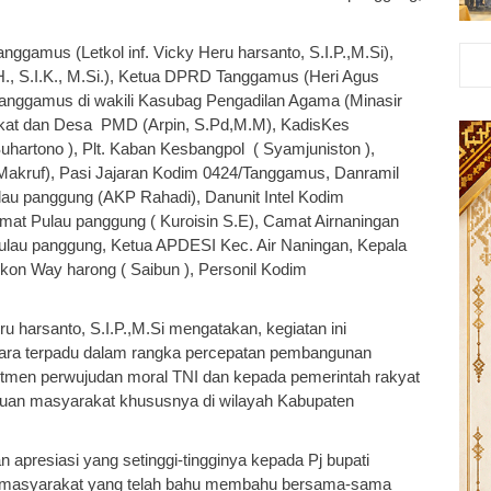
ggamus (Letkol inf. Vicky Heru harsanto, S.I.P.,M.Si),
., S.I.K., M.Si.), Ketua DPRD Tanggamus (Heri Agus
anggamus di wakili Kasubag Pengadilan Agama (Minasir
kat dan Desa PMD (Arpin, S.Pd,M.M), KadisKes
uhartono ), Plt. Kaban Kesbangpol ( Syamjuniston ),
Makruf), Pasi Jajaran Kodim 0424/Tanggamus, Danramil
au panggung (AKP Rahadi), Danunit Intel Kodim
amat Pulau panggung ( Kuroisin S.E), Camat Airnaningan
lau panggung, Ketua APDESI Kec. Air Naningan, Kepala
kon Way harong ( Saibun ), Personil Kodim
u harsanto, S.I.P.,M.Si mengatakan, kegiatan ini
cara terpadu dalam rangka percepatan pembangunan
mitmen perwujudan moral TNI dan kepada pemerintah rakyat
juan masyarakat khususnya di wilayah Kabupaten
n apresiasi yang setinggi-tingginya kepada Pj bupati
ruh masyarakat yang telah bahu membahu bersama-sama