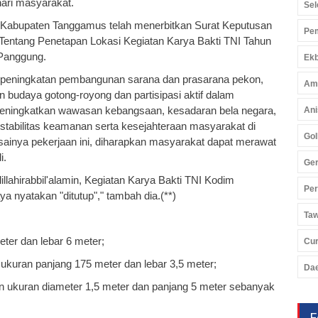
ari masyarakat.
Sel
 Kabupaten Tanggamus telah menerbitkan Surat Keputusan
Pem
Tentang Penetapan Lokasi Kegiatan Karya Bakti TNI Tahun
 Panggung.
Ekb
peningkatan pembangunan sarana dan prasarana pekon,
Am
budaya gotong-royong dan partisipasi aktif dalam
meningkatkan wawasan kebangsaan, kesadaran bela negara,
Ani
 stabilitas keamanan serta kesejahteraan masyarakat di
Gol
ainya pekerjaan ini, diharapkan masyarakat dapat merawat
i.
Ger
llahirabbil'alamin, Kegiatan Karya Bakti TNI Kodim
Pe
 nyatakan "ditutup"," tambah dia.(**)
Ta
ter dan lebar 6 meter;
Cu
ukuran panjang 175 meter dan lebar 3,5 meter;
Da
n ukuran diameter 1,5 meter dan panjang 5 meter sebanyak
F