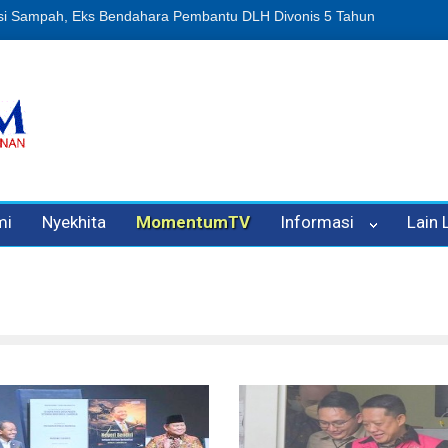
n Oleh Oknum Kadis, Kuasa Hukum Pelapor Desak Polisi Tetapkan P
mi
Nyekhita
MomentumTV
Informasi
Lain