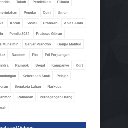
ebritis
Tokoh
Pendidikan
Pilkada
erintahan
Popular
Opini
Umum
is
Koran
Sosial
Prabowo
Anies Amin
in
Pemilu 2024
Prabowo Gibran
s Muhaimin
Ganjar Pranowo
Ganjar Mahfud
kar
Nasdem
Pks
Pdi Perjuangan
indra
Rampok
Begal
Kampanye
Kdrt
rundungan
Kekerasan Anak
Pelajar
wuran
Sengketa Lahan
Narkoba
ranmor
Ramadan
Perdagangan Orang
erah
eatured Videos