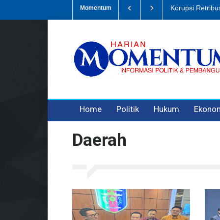
Dugaan Penipua
Momentum
3 years ago
3 years ago
Home
Politik
Hukum
Ekono
Daerah