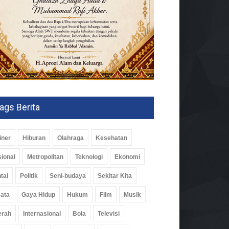
ags Berita
iner
Hiburan
Olahraga
Kesehatan
ional
Metropolitan
Teknologi
Ekonomi
tai
Politik
Seni-budaya
Sekitar Kita
ata
Gaya Hidup
Hukum
Film
Musik
erah
Internasional
Bola
Televisi