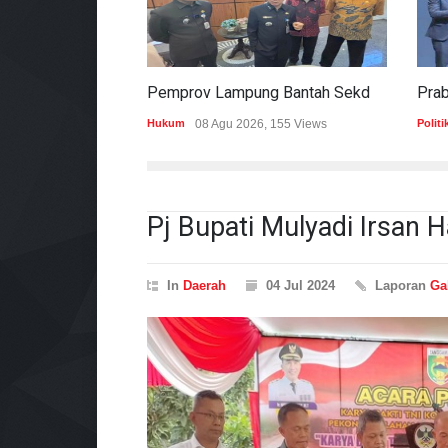
Pemprov Lampung Bantah Sekdaprov Terlibat Peralihan Aset Tanah Di Ryacudu
Hukum
08 Agu 2026, 155 Views
Politi
Pj Bupati Mulyadi Irsan 
In
Daerah
04 Jul 2024
Laporan
Ga