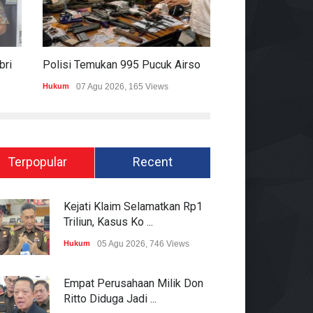
Pakai Rompi Dan Diborgol, Febrie Adriansyah Jalani Pemeriksaan Sebagai Tersangka TPPU
Polisi Temukan 995 Pucuk Airsoft Gun Dan Senjata Api Di Sekolah Swasta
Hukum
07 Agu 2026, 165 Views
Pemerintahan
06 Ag
Terpopular
Recent
Kejati Klaim Selamatkan Rp1
Triliun, Kasus Ko ...
Hukum
05 Agu 2026, 746 Views
Empat Perusahaan Milik Don
Ritto Diduga Jadi ...