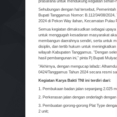
prasarana untuk mendukung kegiatan sehari-h
Sehubungan dengan hal tersebut, Pemerintah
Bupati Tanggamus Nomor: B.112/34/08/2024, 
2024 di Pekon Way ilahan, Kecamatan Pulau
Semua kegiatan dimaksudkan sebagai upaya 
untuk menggugah kesadaran masyarakat akan 
membangun daerahnya sendiri, serta untuk 
disiplin, dan tertib hukum untuk meningkatkan
wilayah Kabupaten Tanggamus. "Dengan seles
hasil pembangunan ini," pinta Pj Bupati Mulyad
"Akhirnya, dengan mengucap lafadz: Alhamduli
0424/Tanggamus Tahun 2024 secara resmi saya
Kegiatan Karya Bakti TNI ini terdiri dari:
1. Pembukaan badan jalan sepanjang 2.025 me
2. Perkerasan jalan dengan onderlagh dengan 
3. Pembuatan gorong-gorong Plat Type denga
2 unit;