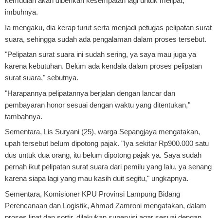
kemudian akan diberikan kesempatan lagi untuk melipat,"
imbuhnya.
Ia mengaku, dia kerap turut serta menjadi petugas pelipatan surat
suara, sehingga sudah ada pengalaman dalam proses tersebut.
"Pelipatan surat suara ini sudah sering, ya saya mau juga ya
karena kebutuhan. Belum ada kendala dalam proses pelipatan
surat suara," sebutnya.
"Harapannya pelipatannya berjalan dengan lancar dan
pembayaran honor sesuai dengan waktu yang ditentukan,"
tambahnya.
Sementara, Lis Suryani (25), warga Sepangjaya mengatakan,
upah tersebut belum dipotong pajak. "Iya sekitar Rp900.000 satu
dus untuk dua orang, itu belum dipotong pajak ya. Saya sudah
pernah ikut pelipatan surat suara dari pemilu yang lalu, ya senang
karena siapa lagi yang mau kasih duit segitu," ungkapnya.
Sementara, Komisioner KPU Provinsi Lampung Bidang
Perencanaan dan Logistik, Ahmad Zamroni mengatakan, dalam
proses lipat dan sortir, dilakukan supervisi agar sesuai dengan