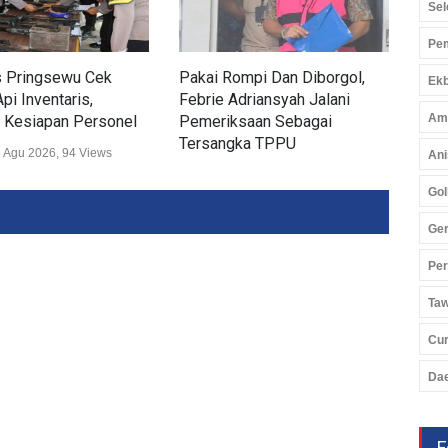
Sel
Pem
s Pringsewu Cek
Pakai Rompi Dan Diborgol,
Pol
Ekb
pi Inventaris,
Febrie Adriansyah Jalani
Airs
Am
 Kesiapan Personel
Pemeriksaan Sebagai
Sek
Tersangka TPPU
 Agu 2026, 94 Views
Huk
Ani
Hukum
07 Agu 2026, 322 Views
Gol
Ger
Pe
Ta
Cu
Da
F