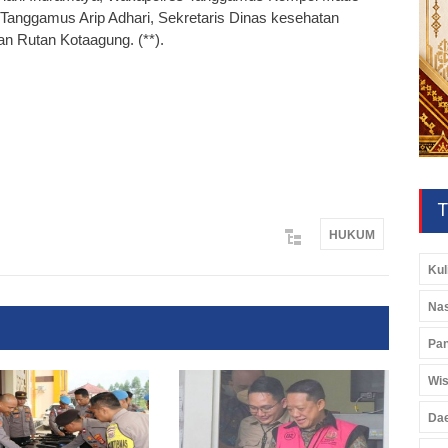
 Tanggamus Arip Adhari, Sekretaris Dinas kesehatan
n Rutan Kotaagung. (**).
T
HUKUM
Kul
Nas
Pan
Wis
Da