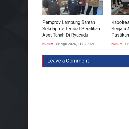
Pemprov Lampung Bantah
Kapolre
Sekdaprov Terlibat Peralihan
Senjata A
Aset Tanah Di Ryacudu
Pastikan
Hukum
08 Agu 2026, 117 Views
Hukum
08
Leave a Comment