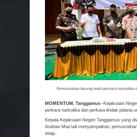
Pemusnahan barang bukti perkara narkotika d
MOMENTUM, Tanggamus
--Kejaksaan Neger
perkara narkotika dan perkara tindak pidana 
Kepala Kejaksaan Negeri Tanggamus yang diwa
Andrian Mas’udi menyampaikan, pemusnahan 
tetap.