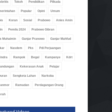
ebritis
Tokoh
Pendidikan
Pilkada
erintahan
Popular
Opini
Umum
isi Temukan 995 Pucuk
is
Koran
Sosial
Prabowo
Anies Amin
oft Gun Dan Senjata Api Di
in
Pemilu 2024
Prabowo Gibran
olah Swasta
um
07 Agu 2026, 165 Views
s Muhaimin
Ganjar Pranowo
Ganjar Mahfud
kar
Nasdem
Pks
Pdi Perjuangan
indra
Rampok
Begal
Kampanye
Kdrt
rundungan
Kekerasan Anak
Pelajar
wuran
Sengketa Lahan
Narkoba
ranmor
Ramadan
Perdagangan Orang
erah
eatured Videos