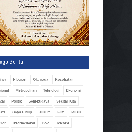
ags Berita
iner
Hiburan
Olahraga
Kesehatan
ional
Metropolitan
Teknologi
Ekonomi
tai
Politik
Seni-budaya
Sekitar Kita
ata
Gaya Hidup
Hukum
Film
Musik
erah
Internasional
Bola
Televisi