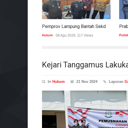
Pemprov Lampung Bantah Sekdaprov Terlibat Peralihan Aset Tanah Di Ryacudu
Hukum
08 Agu 2026, 117 Views
Politi
Kejari Tanggamus Lakuk
In
Hukum
21 Nov 2024
Laporan
Ga