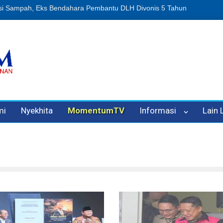
uan Oleh Oknum Kadis, Kuasa Hukum Pelapor Desak Polisi Tetapkan
mi
Nyekhita
MomentumTV
Informasi
Lain