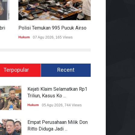
Pakai Rompi Dan Diborgol, Febrie Adriansyah Jalani Pemeriksaan Sebagai Tersangka TPPU
Polisi Temukan 995 Pucuk Airsoft Gun Dan Senjata Api Di Sekolah Swasta
Hukum
07 Agu 2026, 165 Views
Pemerintahan
06 Ag
Terpopular
Recent
Kejati Klaim Selamatkan Rp1
Triliun, Kasus Ko ...
Hukum
05 Agu 2026, 744 Views
Empat Perusahaan Milik Don
Ritto Diduga Jadi ...