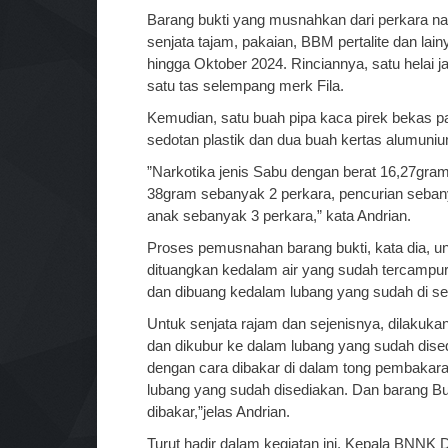
Barang bukti yang musnahkan dari perkara na
senjata tajam, pakaian, BBM pertalite dan lai
hingga Oktober 2024. Rinciannya, satu helai j
satu tas selempang merk Fila.
Kemudian, satu buah pipa kaca pirek bekas pak
sedotan plastik dan dua buah kertas alumunium
”Narkotika jenis Sabu dengan berat 16,27gram
38gram sebanyak 2 perkara, pencurian sebany
anak sebanyak 3 perkara,” kata Andrian.
Proses pemusnahan barang bukti, kata dia, u
dituangkan kedalam air yang sudah tercampur
dan dibuang kedalam lubang yang sudah di se
Untuk senjata rajam dan sejenisnya, dilaku
dan dikubur ke dalam lubang yang sudah dised
dengan cara dibakar di dalam tong pembakar
lubang yang sudah disediakan. Dan barang Bu
dibakar,”jelas Andrian.
Turut hadir dalam kegiatan ini, Kepala BNN