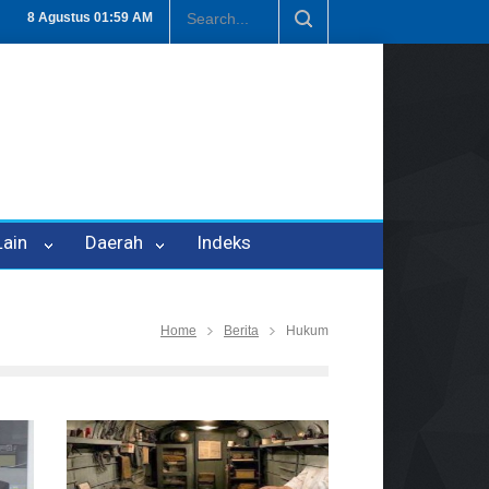
 P-21
Tembus Rp1,6 Triliun, Nilai Investasi di Lamteng Tertinggi di 
8 Agustus
01:59 AM
 Lain
Daerah
Indeks
Home
Berita
Hukum