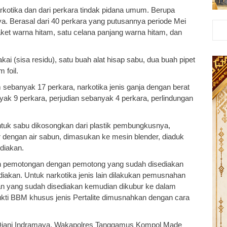
rkotika dan dari perkara tindak pidana umum. Berupa
nya. Berasal dari 40 perkara yang putusannya periode Mei
aket warna hitam, satu celana panjang warna hitam, dan
ai (sisa residu), satu buah alat hisap sabu, dua buah pipet
 foil.
 sebanyak 17 perkara, narkotika jenis ganja dengan berat
ak 9 perkara, perjudian sebanyak 4 perkara, perlindungan
ntuk sabu dikosongkan dari plastik pembungkusnya,
 dengan air sabun, dimasukan ke mesin blender, diaduk
diakan.
kan pemotongan dengan pemotong yang sudah disediakan
iakan. Untuk narkotika jenis lain dilakukan pemusnahan
an yang sudah disediakan kemudian dikubur ke dalam
kti BBM khusus jenis Pertalite dimusnahkan dengan cara
K Diani Indramaya, Wakapolres Tanggamus Kompol Made