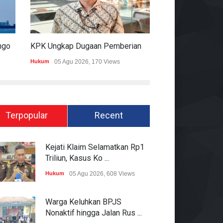
Satelit Lampung-1 Resmi Mengorbit, Lampung Masuki Era Pembangunan Berbasis Data
KPK Ungkap Dugaan Pemberian 12.500 Dolar Singapura Ke Pejabat Kementerian Kehutanan
Hukum
05 Agu 2026, 170 Views
Pemerintahan
05 Ag
Terpopular
Recent
Kejati Klaim Selamatkan Rp1
Triliun, Kasus Ko ...
Hukum
05 Agu 2026, 608 Views
Warga Keluhkan BPJS
Nonaktif hingga Jalan Rus ...