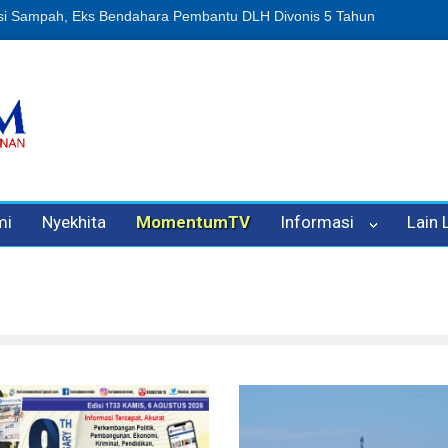
Penipuan Oleh Oknum Kadis, Kuasa Hukum Pelapor Desak Polisi Teta
mi
Nyekhita
MomentumTV
Informasi
Lain