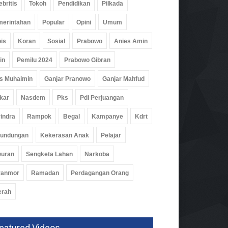
ebritis
Tokoh
Pendidikan
Pilkada
ah
31 Jul 2026, 228 Views
erintahan
Popular
Opini
Umum
is
Koran
Sosial
Prabowo
Anies Amin
in
Pemilu 2024
Prabowo Gibran
s Muhaimin
Ganjar Pranowo
Ganjar Mahfud
kar
Nasdem
Pks
Pdi Perjuangan
indra
Rampok
Begal
Kampanye
Kdrt
rundungan
Kekerasan Anak
Pelajar
wuran
Sengketa Lahan
Narkoba
ranmor
Ramadan
Perdagangan Orang
erah
eatured Videos