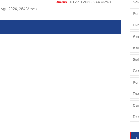
Sel
Daerah
01 Agu 2026, 244 Views
Daer
 Agu 2026, 264 Views
Pem
Ekb
Am
Ani
Gol
Ger
Pe
Ta
Cu
Da
F