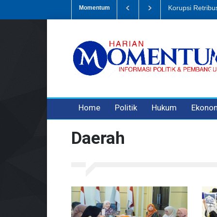
usi Sampah, Eks Bendahara Pembantu DLH Divonis 5 Tahun
Dugaan 
Momentum
3 years ago
3 years ago
3 years ago
Home
Politik
Hukum
Ekono
Daerah