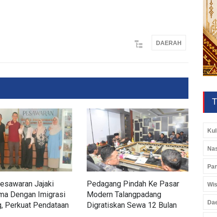
DAERAH
T
Kul
Nas
Pan
esawaran Jajaki
Pedagang Pindah Ke Pasar
Wab
Wis
ma Dengan Imigrasi
Modern Talangpadang
Kol
Da
, Perkuat Pendataan
Digratiskan Sewa 12 Bulan
CSR