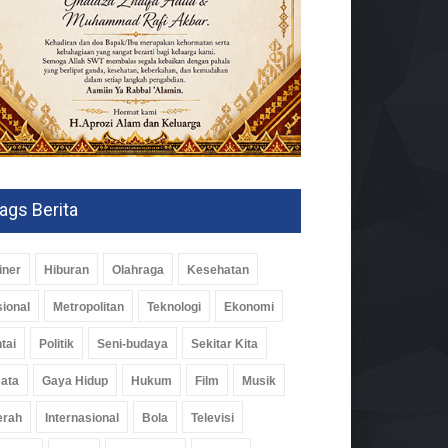
ags Berita
iner
Hiburan
Olahraga
Kesehatan
ional
Metropolitan
Teknologi
Ekonomi
tai
Politik
Seni-budaya
Sekitar Kita
up Tubaba Resmikan
ata
Gaya Hidup
Hukum
Film
Musik
am Lele Bioflok Bantuan
erah
Internasional
Bola
Televisi
 PLN Peduli