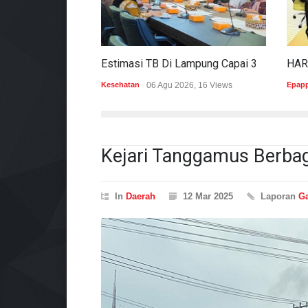
Estimasi TB Di Lampung Capai 30.745 Kasus, Pemprov Genjot Percepatan Penanganan
Kesehatan
06 Agu 2026, 16 Views
Epap
Kejari Tanggamus Berbagi
In
Daerah
12 Mar 2025
Laporan
Ga