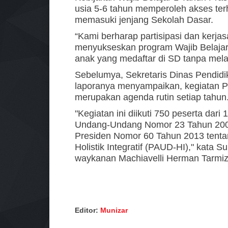
usia 5-6 tahun memperoleh akses te
memasuki jenjang Sekolah Dasar.
“Kami berharap partisipasi dan kerjas
menyukseskan program Wajib Belajar 
anak yang medaftar di SD tanpa mela
Sebelumya, Sekretaris Dinas Pendi
laporanya menyampaikan, kegiatan
merupakan agenda rutin setiap tahun
"Kegiatan ini diikuti 750 peserta da
Undang-Undang Nomor 23 Tahun 2002 
Presiden Nomor 60 Tahun 2013 tent
Holistik Integratif (PAUD-HI)," kata 
waykanan Machiavelli Herman Tarmizi.
Editor:
Munizar