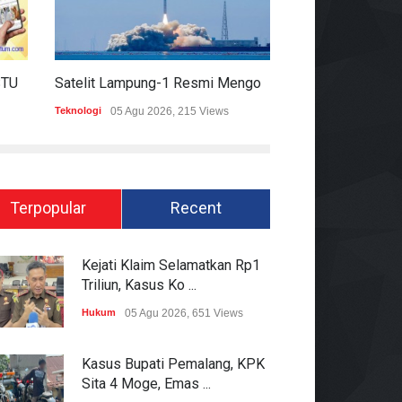
HARIAN MOMENTUM 6 AGUSTUS 2026
Satelit Lampung-1 Resmi Mengorbit, Lampung Masuki Era Pembangunan Berbasis Data
Teknologi
05 Agu 2026, 215 Views
Hukum
05 Agu 2026
Terpopular
Recent
Kejati Klaim Selamatkan Rp1
Triliun, Kasus Ko ...
Hukum
05 Agu 2026, 651 Views
Kasus Bupati Pemalang, KPK
Sita 4 Moge, Emas ...