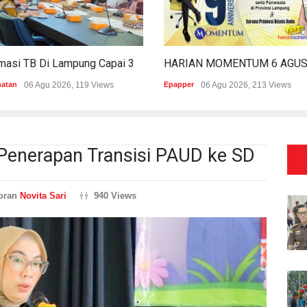
Estimasi TB Di Lampung Capai 30.745 Kasus, Pemprov Genjot Percepatan Penanganan
hatan
06 Agu 2026, 119 Views
Epapper
06 Agu 2026, 213 Views
enerapan Transisi PAUD ke SD
oran
Novita Sari
940 Views