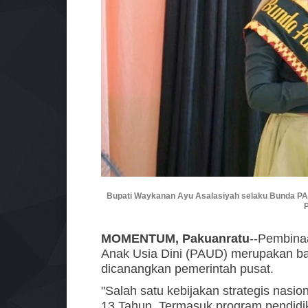
Bupati Waykanan Ayu Asalasiyah selaku Bunda 
MOMENTUM, Pakuanratu
--Pembina
Anak Usia Dini (PAUD) merupakan bag
dicanangkan pemerintah pusat.
"Salah satu kebijakan strategis nasi
13 Tahun. Termasuk program pendidi