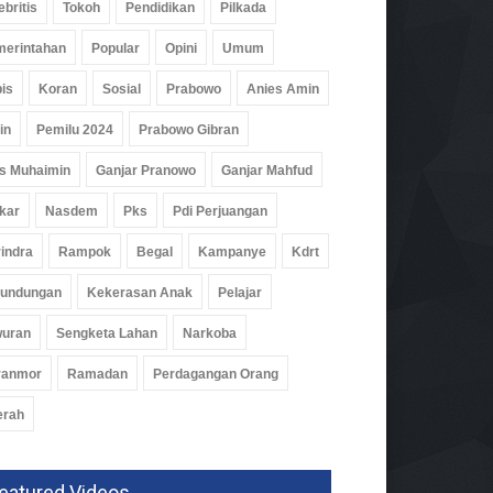
ebritis
Tokoh
Pendidikan
Pilkada
erintahan
Popular
Opini
Umum
is
Koran
Sosial
Prabowo
Anies Amin
in
Pemilu 2024
Prabowo Gibran
s Muhaimin
Ganjar Pranowo
Ganjar Mahfud
kar
Nasdem
Pks
Pdi Perjuangan
indra
Rampok
Begal
Kampanye
Kdrt
rundungan
Kekerasan Anak
Pelajar
wuran
Sengketa Lahan
Narkoba
ranmor
Ramadan
Perdagangan Orang
ernur Mirza Saksikan
uncuran Satelit Lampung-1
erah
Tiongkok
rintahan
Agu 2026, 289 Views
eatured Videos