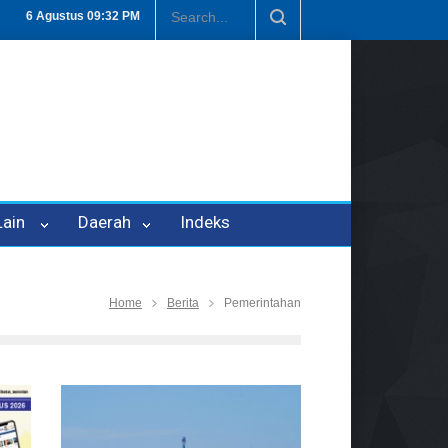
enipuan Oleh Oknum Kadis, Kuasa Hukum Pelapor Desak Polisi Teta
6 Agustus
09:32 PM
 Lain
Daerah
Indeks
Home
Berita
Pemerintahan