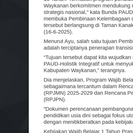
Waykanan berkomitmen mendukung opti
strategis nasional," kata Bunda PA
membuka Pembinaan Kelembagaan d
tersebut berlangsung di Taman Kana
(16-6-2025).
Menurut Ayu, salah satu tujuan Pe
adalah terciptanya penerapan trans
“Tujuan tersebut dapat kita wujudka
PAUD-Holistik Integratif untuk menyu
Kabupaten Waykanan,” terangnya.
Dia menjelaskan, Program Wajib Belaj
sebagaimana tercantum dalam Renc
(RPJMN) 2025-2029 dan Rencana Pe
(RPJPN).
"Dokumen perencanaan pembangunan
pendidikan usia dini sebagai fokus
dengan menitikberatkan pada kebijaka
Kebijakan Wajib Belajar 1 Tahun Pra