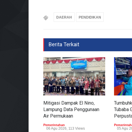
DAERAH
PENDIDIKAN
Berita Terkait
Mitigasi Dampak El Nino,
Tumbuhk
Lampung Data Penggunaan
Tubaba 
Air Permukaan
Perpusta
Pemerintahan
Pemerintah
06 Agu 2026, 113 Views
05 Agu 2