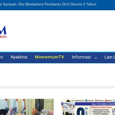
si Sampah, Eks Bendahara Pembantu DLH Divonis 5 Tahun
Dugaan P
mi
Nyekhita
MomentumTV
Informasi
Lain