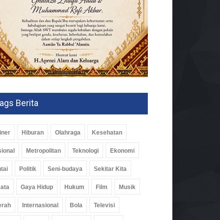
ags Berita
iner
Hiburan
Olahraga
Kesehatan
ional
Metropolitan
Teknologi
Ekonomi
tai
Politik
Seni-budaya
Sekitar Kita
ata
Gaya Hidup
Hukum
Film
Musik
erah
Internasional
Bola
Televisi