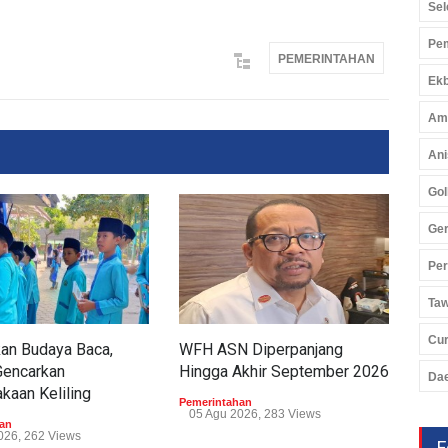
Sel
Pem
PEMERINTAHAN
Ekb
Am
Ani
Gol
Ger
Pe
Ta
Cu
an Budaya Baca,
WFH ASN Diperpanjang
Gub
Gencarkan
Hingga Akhir September 2026
Pel
Da
kaan Keliling
Di 
Pemerintahan
05 Agu 2026, 283 Views
an
Peme
026, 262 Views
05 
F