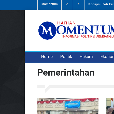
Korupsi Retribu
Momentum
3 years ago
3 years ago
3 years ago
Home
Politik
Hukum
Ekono
Pemerintahan