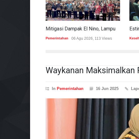
Mitigasi Dampak El Nino, Lampung Data Penggunaan Air Permukaan
Pemerintahan
06 Agu 2026, 113 Views
Kese
Waykanan Maksimalkan P
In
Pemerintahan
16 Jun 2025
Lap