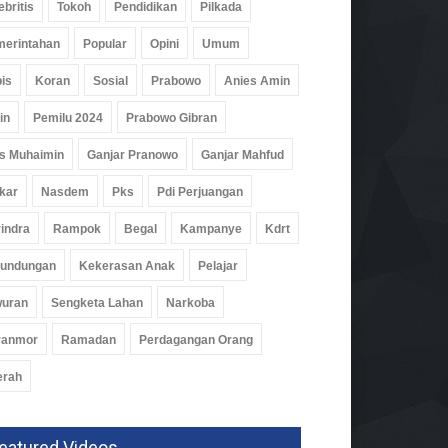
ebritis
Tokoh
Pendidikan
Pilkada
erintahan
Popular
Opini
Umum
is
Koran
Sosial
Prabowo
Anies Amin
in
Pemilu 2024
Prabowo Gibran
s Muhaimin
Ganjar Pranowo
Ganjar Mahfud
kar
Nasdem
Pks
Pdi Perjuangan
indra
Rampok
Begal
Kampanye
Kdrt
rundungan
Kekerasan Anak
Pelajar
wuran
Sengketa Lahan
Narkoba
ranmor
Ramadan
Perdagangan Orang
erah
ak Bupati, Dapur MBG Di
ngsewu Ditutup Sementara
eatured Videos
idikan
05 Agu 2026, 186 Views