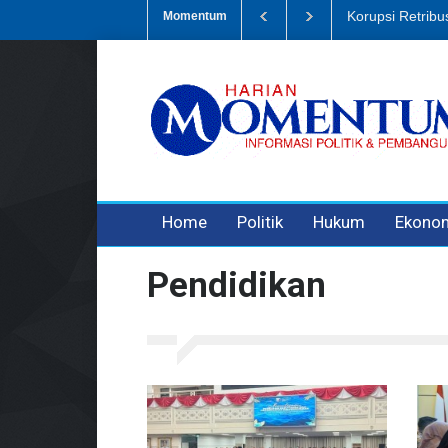
Dugaan Penipua
Momentum
3 years ago
3 years ago
Home
Politik
Hukum
Ekono
Pendidikan