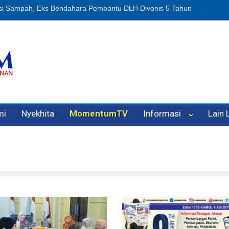
n Oleh Oknum Kadis, Kuasa Hukum Pelapor Desak Polisi Tetapkan P
mi
Nyekhita
MomentumTV
Informasi
Lain