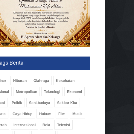
ags Berita
iner
Hiburan
Olahraga
Kesehatan
ional
Metropolitan
Teknologi
Ekonomi
tai
Politik
Seni-budaya
Sekitar Kita
ata
Gaya Hidup
Hukum
Film
Musik
erah
Internasional
Bola
Televisi