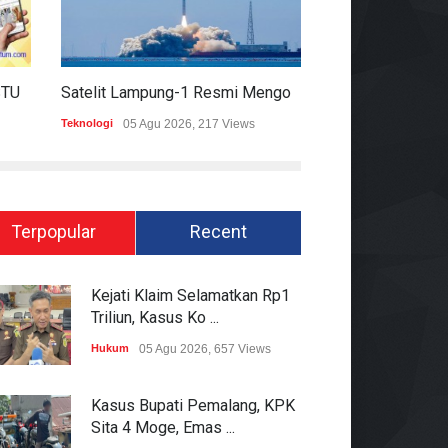
HARIAN MOMENTUM 6 AGUSTUS 2026
Satelit Lampung-1 Resmi Mengorbit, Lampung Masuki Era Pembangunan Berbasis Data
Teknologi
05 Agu 2026, 217 Views
Hukum
05 Agu 2026
Terpopular
Recent
Kejati Klaim Selamatkan Rp1
Triliun, Kasus Ko ...
Hukum
05 Agu 2026, 657 Views
Kasus Bupati Pemalang, KPK
Sita 4 Moge, Emas ...