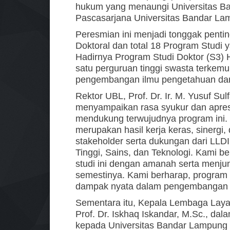
hukum yang menaungi Universitas Ba
Pascasarjana Universitas Bandar La
Peresmian ini menjadi tonggak pentin
Doktoral dan total 18 Program Studi y
Hadirnya Program Studi Doktor (S3)
satu perguruan tinggi swasta terkem
pengembangan ilmu pengetahuan dan
Rektor UBL, Prof. Dr. Ir. M. Yusuf 
menyampaikan rasa syukur dan apresi
mendukung terwujudnya program ini.
merupakan hasil kerja keras, sinergi
stakeholder serta dukungan dari LLD
Tinggi, Sains, dan Teknologi. Kami
studi ini dengan amanah serta menju
semestinya. Kami berharap, program s
dampak nyata dalam pengembangan hu
Sementara itu, Kepala Lembaga Layan
Prof. Dr. Iskhaq Iskandar, M.Sc., d
kepada Universitas Bandar Lampung 