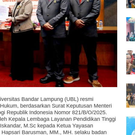
iversitas Bandar Lampung (UBL) resmi
Hukum, berdasarkan Surat Keputusan Menteri
logi Republik Indonesia Nomor 821/B/O/2025.
leh Kepala Lembaga Layanan Pendidikan Tinggi
aq Iskandar, M.Sc kepada Ketua Yayasan
na Hapsari Barusman, MM., ΜΗ. selaku badan