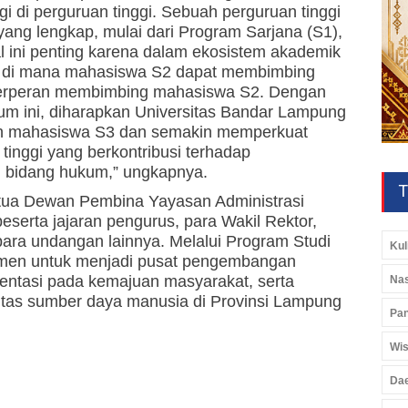
i di perguruan tinggi. Sebuah perguruan tinggi
 yang lengkap, mulai dari Program Sarjana (S1),
al ini penting karena dalam ekosistem akademik
si, di mana mahasiswa S2 dapat membimbing
erperan membimbing mahasiswa S2. Dengan
um ini, diharapkan Universitas Bandar Lampung
lon mahasiswa S3 dan semakin memperkuat
 tinggi yang berkontribusi terhadap
i bidang hukum,” ungkapnya.
T
tua Dewan Pembina Yayasan Administrasi
serta jajaran pengurus, para Wakil Rektor,
para undangan lainnya. Melalui Program Studi
Kul
tmen untuk menjadi pusat pengembangan
ientasi pada kemajuan masyarakat, serta
Nas
litas sumber daya manusia di Provinsi Lampung
Pan
Wis
Da