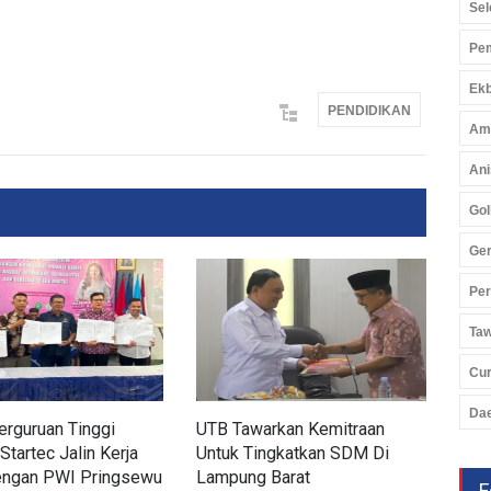
Sel
Pem
Ekb
PENDIDIKAN
Am
Ani
Gol
Ger
Pe
Ta
Cu
Da
rguruan Tinggi
UTB Tawarkan Kemitraan
Sid
Startec Jalin Kerja
Untuk Tingkatkan SDM Di
Pri
ngan PWI Pringsewu
Lampung Barat
F
Pend