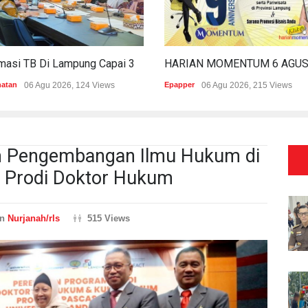
Estimasi TB Di Lampung Capai 30.745 Kasus, Pemprov Genjot Percepatan Penanganan
hatan
06 Agu 2026, 124 Views
Epapper
06 Agu 2026, 215 Views
m Pengembangan Ilmu Hukum di
n Prodi Doktor Hukum
an
Nurjanah/rls
515 Views