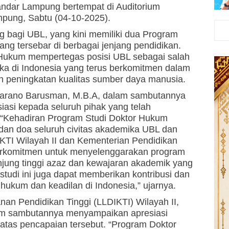
ndar Lampung bertempat di Auditorium
mpung, Sabtu (04-10-2025).
g bagi UBL, yang kini memiliki dua Program
ang tersebar di berbagai jenjang pendidikan.
 Hukum mempertegas posisi UBL sebagai salah
uka di Indonesia yang terus berkomitmen dalam
 peningkatan kualitas sumber daya manusia.
Sulfarano Barusman, M.B.A, dalam sambutannya
asi kepada seluruh pihak yang telah
 “Kehadiran Program Studi Doktor Hukum
, dan doa seluruh civitas akademika UBL dan
IKTI Wilayah II dan Kementerian Pendidikan
 berkomitmen untuk menyelenggarakan program
njung tinggi azaz dan kewajaran akademik yang
tudi ini juga dapat memberikan kontribusi dan
kum dan keadilan di Indonesia,” ujarnya.
an Pendidikan Tinggi (LLDIKTI) Wilayah II,
alam sambutannya menyampaikan apresiasi
atas pencapaian tersebut. “Program Doktor