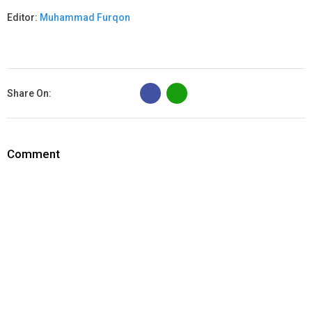
Editor:
Muhammad Furqon
B
Share On:
Comment