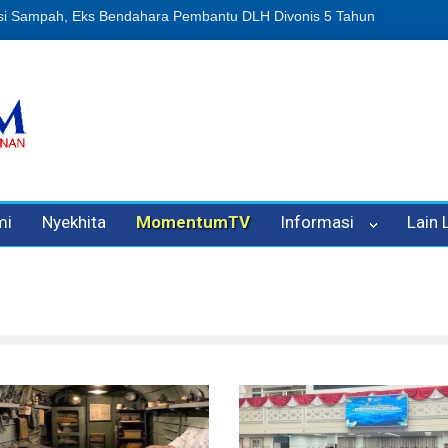
n Oleh Oknum Kadis, Kuasa Hukum Pelapor Desak Polisi Tetapkan P
mi
Nyekhita
MomentumTV
Informasi
Lain