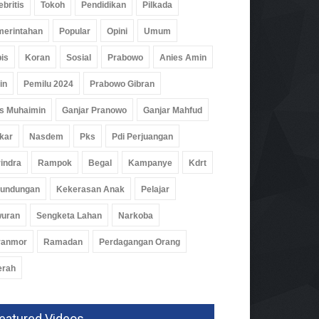
ebritis
Tokoh
Pendidikan
Pilkada
erintahan
Popular
Opini
Umum
is
Koran
Sosial
Prabowo
Anies Amin
in
Pemilu 2024
Prabowo Gibran
s Muhaimin
Ganjar Pranowo
Ganjar Mahfud
kar
Nasdem
Pks
Pdi Perjuangan
indra
Rampok
Begal
Kampanye
Kdrt
kat Literasi Keuangan,
aba Luncurkan Gerakan
rundungan
Kekerasan Anak
Pelajar
panan Pelajar
wuran
Sengketa Lahan
Narkoba
idikan
06 Agu 2026, 181 Views
ranmor
Ramadan
Perdagangan Orang
erah
eatured Videos