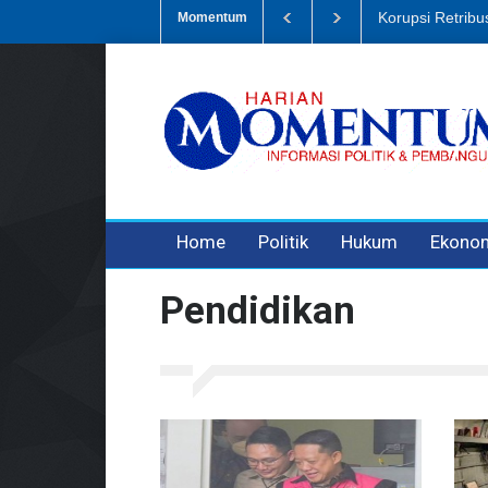
Dugaan Penipua
Momentum
3 years ago
3 years ago
Home
Politik
Hukum
Ekono
Pendidikan