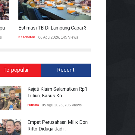
Mitigasi Dampak El Nino, Lampung Data Penggunaan Air Permukaan
Estimasi TB Di Lampung Capai 30.745 Kasus, Pemprov Genjot Percepatan Penanganan
s
Kesehatan
06 Agu 2026, 145 Views
Epapper
06 Agu 202
Terpopular
Recent
Kejati Klaim Selamatkan Rp1
Triliun, Kasus Ko ...
Hukum
05 Agu 2026, 706 Views
Empat Perusahaan Milik Don
Ritto Diduga Jadi ...