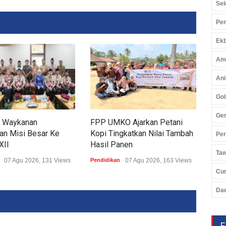
Sel
Pem
Ekb
Am
Ani
Gol
Ger
 Waykanan
FPP UMKO Ajarkan Petani
Ting
an Misi Besar Ke
Kopi Tingkatkan Nilai Tambah
Tub
Pe
XII
Hasil Panen
Sim
Ta
07 Agu 2026, 131 Views
Pendidikan
07 Agu 2026, 163 Views
Pend
Cu
Da
F