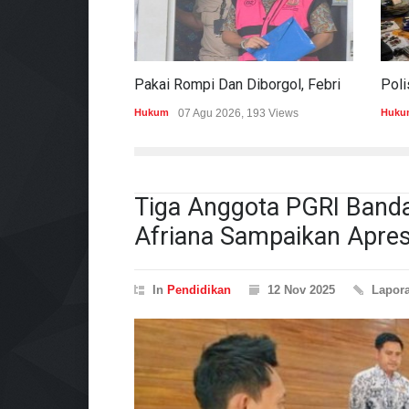
Pakai Rompi Dan Diborgol, Febrie Adriansyah Jalani Pemeriksaan Sebagai Tersangka TPPU
Hukum
07 Agu 2026, 193 Views
Huku
Tiga Anggota PGRI Banda
Afriana Sampaikan Apres
In
Pendidikan
12 Nov 2025
Lapor