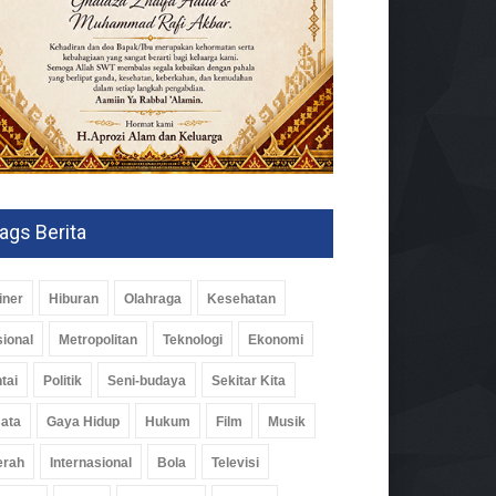
ags Berita
iner
Hiburan
Olahraga
Kesehatan
ional
Metropolitan
Teknologi
Ekonomi
tai
Politik
Seni-budaya
Sekitar Kita
ata
Gaya Hidup
Hukum
Film
Musik
erah
Internasional
Bola
Televisi