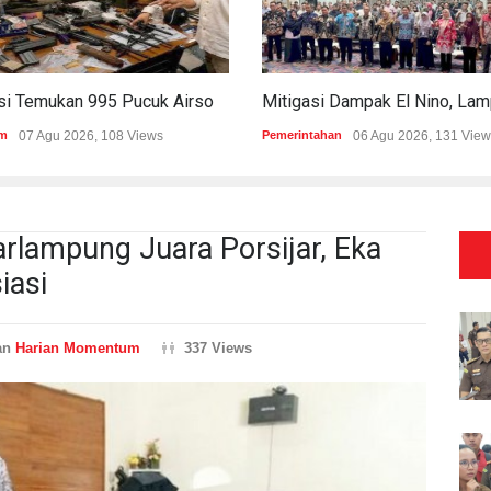
Polisi Temukan 995 Pucuk Airsoft Gun Dan Senjata Api Di Sekolah Swasta
m
07 Agu 2026, 108 Views
Pemerintahan
06 Agu 2026, 131 View
rlampung Juara Porsijar, Eka
iasi
an
Harian Momentum
337 Views