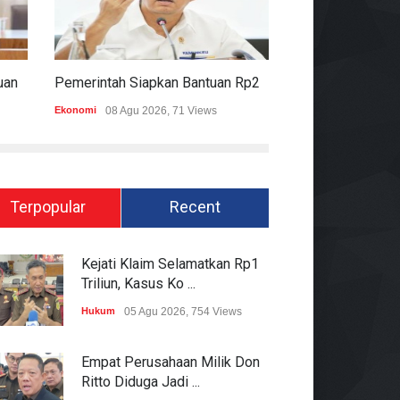
Komisi II DPR Apresiasi Bantuan Fiskal Rp20,5 Triliun Untuk Daerah
Pemerintah Siapkan Bantuan Rp20,5 Triliun Untuk Pemda
Ekonomi
08 Agu 2026, 71 Views
Hukum
08 Agu 2026
Terpopular
Recent
Kejati Klaim Selamatkan Rp1
Triliun, Kasus Ko ...
Hukum
05 Agu 2026, 754 Views
Empat Perusahaan Milik Don
Ritto Diduga Jadi ...