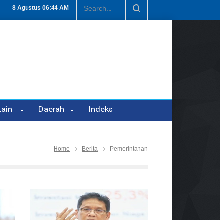
P-21
Tembus Rp1,6 Triliun, Nilai Investasi di Lamteng Tertinggi di L
8 Agustus
06:44 AM
 Lain
Daerah
Indeks
Home
Berita
Pemerintahan