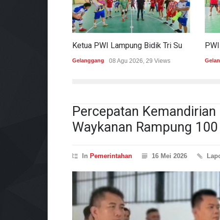
Ketua PWI Lampung Bidik Tri Sukses Pada Porwanas Dan HPN 2027
Gelanggang
08 Agu 2026, 29 Views
Gela
Percepatan Kemandirian
Waykanan Rampung 100 
In
Pemerintahan
16 Mei 2026
Lap