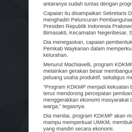
antaranya sudah tuntas dengan pro
Capaian itu disampaikan Sekretaris 
menghadiri Peluncuran Pembangunan
Presiden Republik Indonesia Prabowo
Bimasakti, Kecamatan Negeribesar, S
Dia menegaskan, capaian pembentuk
Pemkab Waykanan dalam memperkuat
kelurahan.
Menurut Machiavelli, program KDKM
melainkan gerakan besar membangun
peluang usaha produktif, sekaligus 
“Program KDKMP menjadi kekuatan 
terus mendorong percepatan pemban
menggerakkan ekonomi masyarakat d
warga,” tegasnya.
Dia menilai, program KDKMP akan me
mampu memperkuat UMKM, membuka r
yang mandiri secara ekonomi.