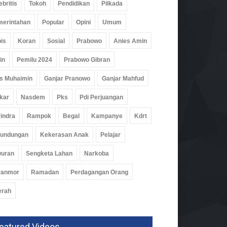
ebritis
Tokoh
Pendidikan
Pilkada
erintahan
Popular
Opini
Umum
is
Koran
Sosial
Prabowo
Anies Amin
in
Pemilu 2024
Prabowo Gibran
s Muhaimin
Ganjar Pranowo
Ganjar Mahfud
kar
Nasdem
Pks
Pdi Perjuangan
indra
Rampok
Begal
Kampanye
Kdrt
buhkan Budaya Baca,
aba Gencarkan
rundungan
Kekerasan Anak
Pelajar
ustakaan Keliling
wuran
Sengketa Lahan
Narkoba
rintahan
Agu 2026, 295 Views
ranmor
Ramadan
Perdagangan Orang
erah
eatured Videos