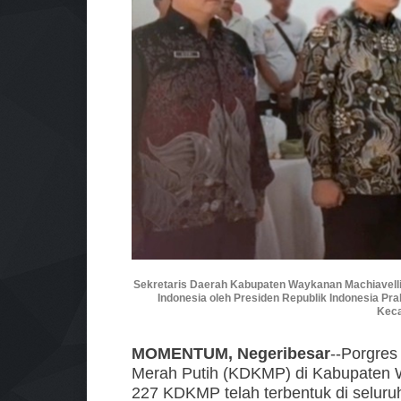
Sekretaris Daerah Kabupaten Waykanan Machiavell
Indonesia oleh Presiden Republik Indonesia Pr
Keca
MOMENTUM, Negeribesar
--Porgre
Merah Putih (KDKMP) di Kabupaten W
227 KDKMP telah terbentuk di seluruh