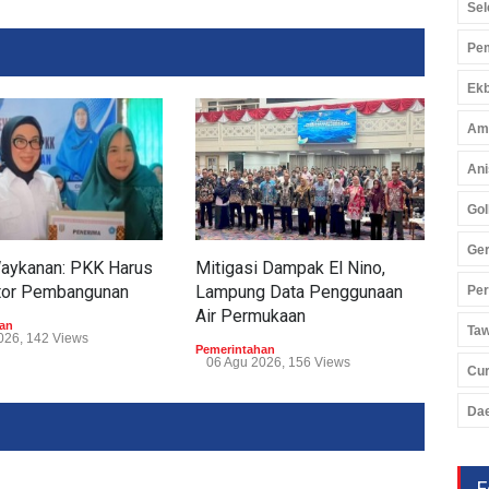
Sel
Pem
Ekb
Am
Ani
Gol
Ger
Waykanan: PKK Harus
Mitigasi Dampak El Nino,
Tum
tor Pembangunan
Lampung Data Penggunaan
Tub
Pe
Air Permukaan
Perp
an
Ta
026, 142 Views
Pemerintahan
Peme
06 Agu 2026, 156 Views
05 
Cu
Da
F