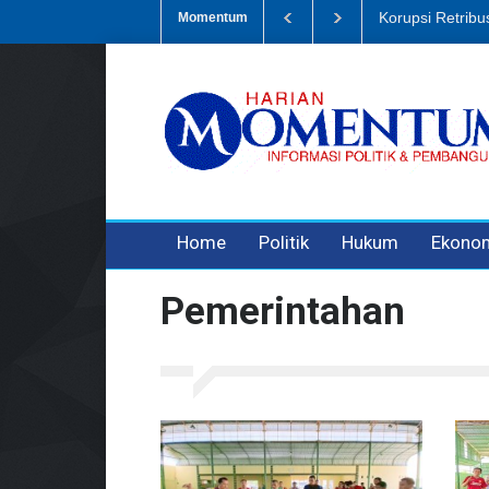
mpah, Eks Bendahara Pembantu DLH Divonis 5 Tahun
Dugaan Penipu
Momentum
3 years ago
3 years ago
3 years ago
Home
Politik
Hukum
Ekono
Pemerintahan