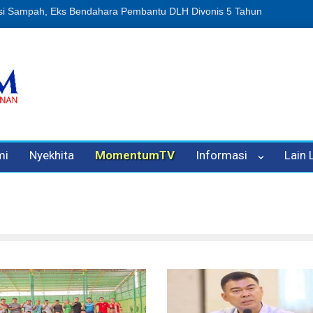
an Oleh Oknum Kadis, Kuasa Hukum Pelapor Desak Polisi Tetapkan 
mi
Nyekhita
MomentumTV
Informasi
Lain