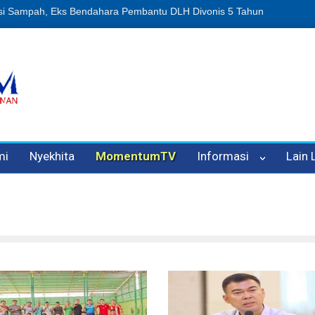
n Oleh Oknum Kadis, Kuasa Hukum Pelapor Desak Polisi Tetapkan P
mi
Nyekhita
MomentumTV
Informasi
Lain