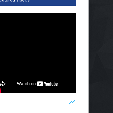
par Pesawaran Jajaki
ja Sama Dengan Imigrasi
pung, Perkuat Pendataan
man
ah
02 Agu 2026, 279 Views