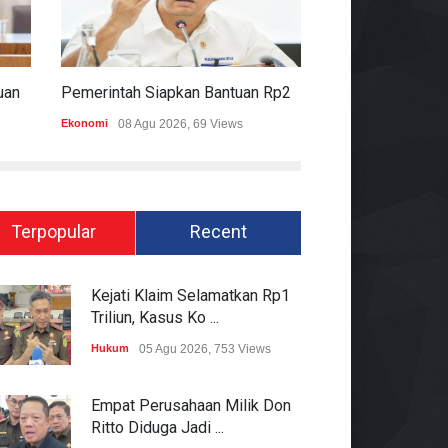
Komisi II DPR Apresiasi Bantuan Fiskal Rp20,5 Triliun Untuk Daerah
Pemerintah Siapkan Bantuan Rp20,5 Triliun Untuk Pemda
Ekonomi
08 Agu 2026, 69 Views
Hukum
08 Agu 2026
Terpopular
Recent
Kejati Klaim Selamatkan Rp1
Triliun, Kasus Ko ...
Hukum
05 Agu 2026, 753 Views
Empat Perusahaan Milik Don
Ritto Diduga Jadi ...