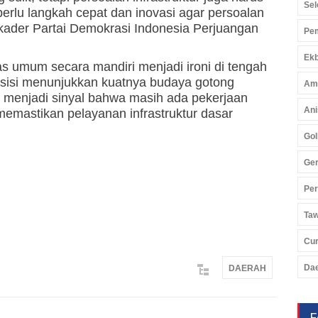
Sel
perlu langkah cepat dan inovasi agar persoalan
as kader Partai Demokrasi Indonesia Perjuangan
Pem
Ekb
s umum secara mandiri menjadi ironi di tengah
sisi menunjukkan kuatnya budaya gotong
Am
n menjadi sinyal bahwa masih ada pekerjaan
Ani
emastikan pelayanan infrastruktur dasar
Gol
Ger
Pe
Ta
Cu
Da
DAERAH
F