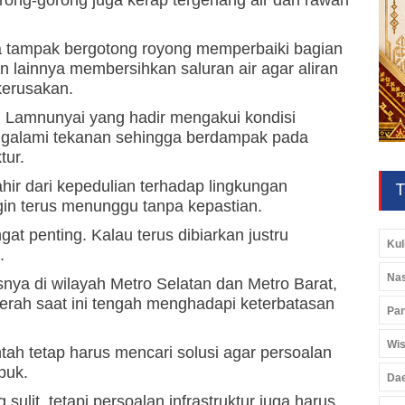
a tampak bergotong royong memperbaiki bagian
 lainnya membersihkan saluran air agar aliran
kerusakan.
Lamnunyai yang hadir mengakui kondisi
ngalami tekanan sehingga berdampak pada
tur.
ahir dari kepedulian terhadap lingkungan
T
gin terus menunggu tanpa kepastian.
at penting. Kalau terus dibiarkan justru
Kul
.
Nas
ya di wilayah Metro Selatan dan Metro Barat,
erah saat ini tengah menghadapi keterbatasan
Pan
Wis
ah tetap harus mencari solusi agar persoalan
puk.
Da
ulit, tetapi persoalan infrastruktur juga harus