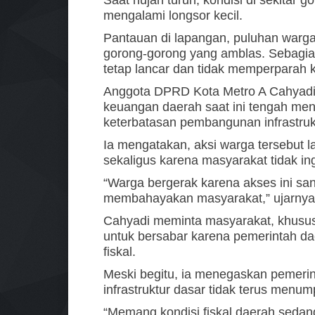
mengalami longsor kecil.
Pantauan di lapangan, puluhan warg
gorong-gorong yang amblas. Sebagian
tetap lancar dan tidak memperparah 
Anggota DPRD Kota Metro A Cahyadi 
keuangan daerah saat ini tengah me
keterbatasan pembangunan infrastruk
Ia mengatakan, aksi warga tersebut l
sekaligus karena masyarakat tidak in
“Warga bergerak karena akses ini sang
membahayakan masyarakat,” ujarnya
Cahyadi meminta masyarakat, khususn
untuk bersabar karena pemerintah da
fiskal.
Meski begitu, ia menegaskan pemerint
infrastruktur dasar tidak terus menum
“Memang kondisi fiskal daerah sedang s