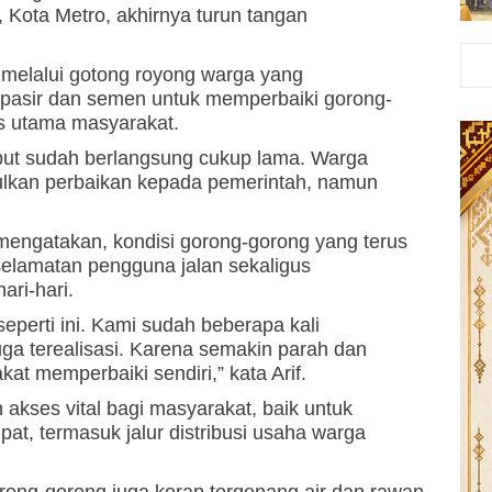
 Kota Metro, akhirnya turun tangan
 melalui gotong royong warga yang
 pasir dan semen untuk memperbaiki gorong-
s utama masyarakat.
sebut sudah berlangsung cukup lama. Warga
ulkan perbaikan kepada pemerintah, namun
mengatakan, kondisi gorong-gorong yang terus
lamatan pengguna jalan sekaligus
ari-hari.
eperti ini. Kami sudah beberapa kali
ga terealisasi. Karena semakin parah dan
t memperbaiki sendiri,” kata Arif.
 akses vital bagi masyarakat, baik untuk
t, termasuk jalur distribusi usaha warga
gorong-gorong juga kerap tergenang air dan rawan