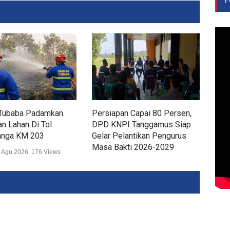
Tubaba Padamkan
Persiapan Capai 80 Persen,
Dis
n Lahan Di Tol
DPD KNPI Tanggamus Siap
Ker
nga KM 203
Gelar Pelantikan Pengurus
Lam
Masa Bakti 2026-2029
Wis
 Agu 2026, 176 Views
Daerah
02 Agu 2026, 256 Views
Daer