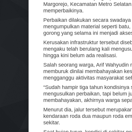
Margorejo, Kecamatan Metro Selatan,
memperbaikinya.
Perbaikan dilakukan secara swadaya
mengumpulkan material seperti batu,
gorong yang selama ini menjadi akse
Kerusakan infrastruktur tersebut di
mengaku telah berulang kali mengus
hingga kini belum ada realisasi.
Salah seorang warga, Arif Wahyudin 
memburuk dinilai membahayakan kese
mengganggu aktivitas masyarakat seh
“Sudah hampir tiga tahun kondisinya s
mengusulkan perbaikan, tapi belum ju
membahayakan, akhirnya warga sepaka
Menurut dia, jalur tersebut merupakan
kendaraan roda dua maupun roda empa
sekitar.
Saat hujan turun, kondisi di sekitar 