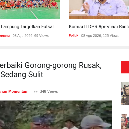
PWI Lampung Targetkan Futsal Kembali Raih Kejayaan Di Porwanas 2027
nggang
08 Agu 2026, 69 Views
Politik
08 Agu 2026, 125 Views
rbaiki Gorong-gorong Rusak,
Sedang Sulit
arian Momentum
348 Views