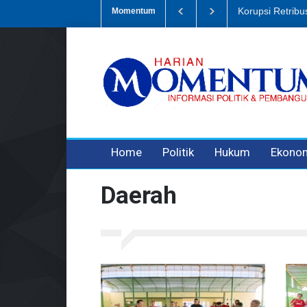
Dugaan Penipua
Momentum
3 years ago
3 years ago
Home
Politik
Hukum
Ekono
Daerah