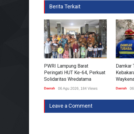
Berita Terkait
PWRI Lampung Barat
Damkar 
Peringati HUT Ke-64, Perkuat
Kebakara
Solidaritas Wredatama
Waykena
Daerah
06 Agu 2026, 184 Views
Daerah
06
Leave a Comment