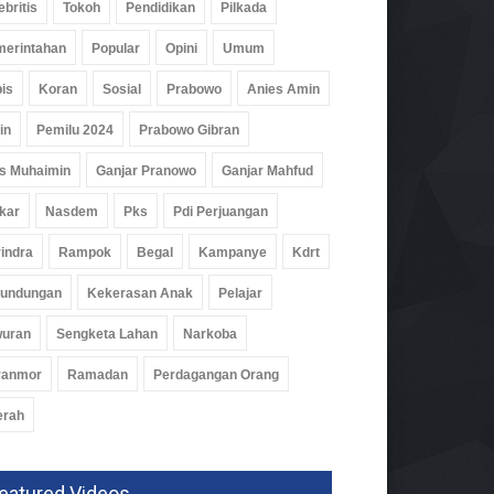
ebritis
Tokoh
Pendidikan
Pilkada
erintahan
Popular
Opini
Umum
is
Koran
Sosial
Prabowo
Anies Amin
in
Pemilu 2024
Prabowo Gibran
s Muhaimin
Ganjar Pranowo
Ganjar Mahfud
kar
Nasdem
Pks
Pdi Perjuangan
indra
Rampok
Begal
Kampanye
Kdrt
rundungan
Kekerasan Anak
Pelajar
wuran
Sengketa Lahan
Narkoba
ranmor
Ramadan
Perdagangan Orang
erah
eatured Videos