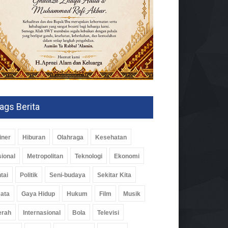
ags Berita
iner
Hiburan
Olahraga
Kesehatan
ional
Metropolitan
Teknologi
Ekonomi
tai
Politik
Seni-budaya
Sekitar Kita
ata
Gaya Hidup
Hukum
Film
Musik
erah
Internasional
Bola
Televisi