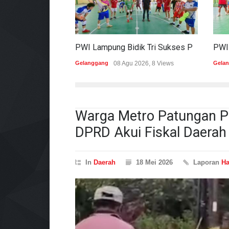
PWI Lampung Bidik Tri Sukses Pada Porwanas Dan HPN 2027
Gelanggang
08 Agu 2026, 8 Views
Gela
Warga Metro Patungan Pe
DPRD Akui Fiskal Daerah 
In
Daerah
18 Mei 2026
Laporan
H