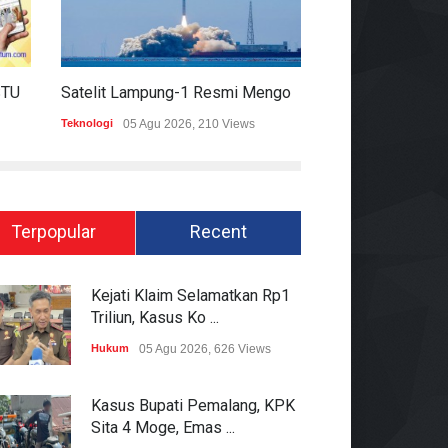
HARIAN MOMENTUM 6 AGUSTUS 2026
Satelit Lampung-1 Resmi Mengorbit, Lampung Masuki Era Pembangunan Berbasis Data
Teknologi
05 Agu 2026, 210 Views
Hukum
05 Agu 2026
Terpopular
Recent
Kejati Klaim Selamatkan Rp1
Triliun, Kasus Ko ...
Hukum
05 Agu 2026, 626 Views
Kasus Bupati Pemalang, KPK
Sita 4 Moge, Emas ...