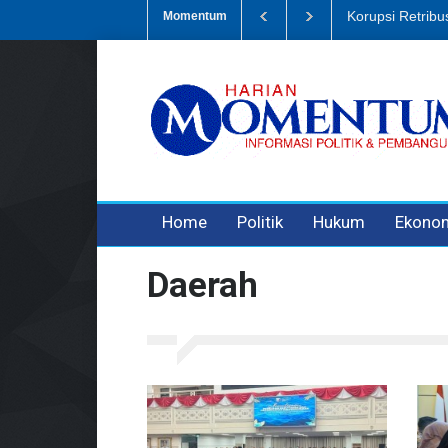
i Sampah, Eks Bendahara Pembantu DLH Divonis 5 Tahun
Dugaan Pe
Momentum
3 years ago
3 years ago
3 years ago
Home
Politik
Hukum
Ekono
Daerah