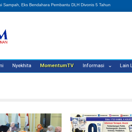
nipuan Oleh Oknum Kadis, Kuasa Hukum Pelapor Desak Polisi Tetapk
mi
Nyekhita
MomentumTV
Informasi
Lain