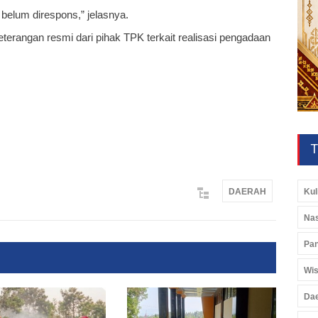
 belum direspons,” jelasnya.
 keterangan resmi dari pihak TPK terkait realisasi pengadaan
T
Kul
DAERAH
Nas
Pan
Wis
Da