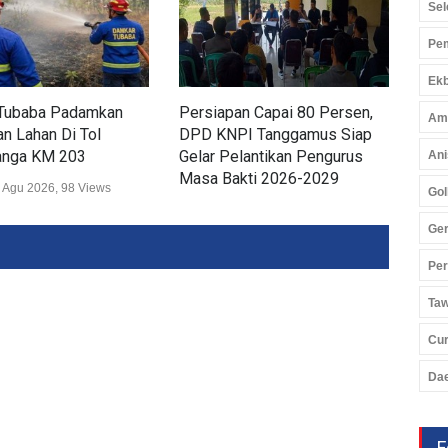
Sel
Pem
Ekb
Tubaba Padamkan
Persiapan Capai 80 Persen,
Dis
Am
n Lahan Di Tol
DPD KNPI Tanggamus Siap
Ker
nga KM 203
Gelar Pelantikan Pengurus
Lam
Ani
Masa Bakti 2026-2029
Wis
 Agu 2026, 98 Views
Gol
Daerah
02 Agu 2026, 241 Views
Daer
Ger
Pe
Ta
Cu
Da
F