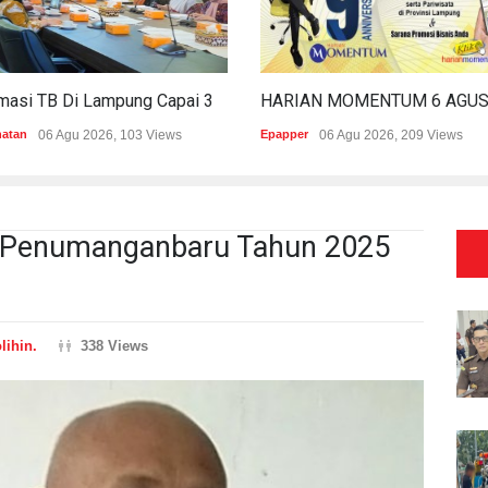
Estimasi TB Di Lampung Capai 30.745 Kasus, Pemprov Genjot Percepatan Penanganan
hatan
06 Agu 2026, 103 Views
Epapper
06 Agu 2026, 209 Views
h Penumanganbaru Tahun 2025
lihin.
338 Views