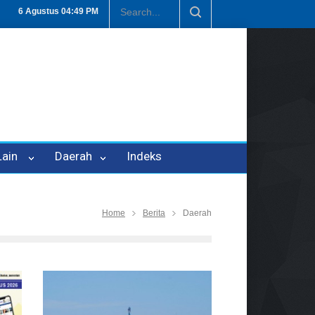
an P-21
Tembus Rp1,6 Triliun, Nilai Investasi di Lamteng Tertinggi 
6 Agustus
04:49 PM
 Lain
Daerah
Indeks
Home
Berita
Daerah