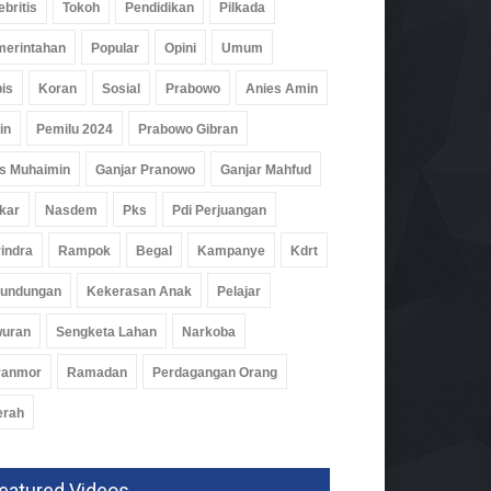
ebritis
Tokoh
Pendidikan
Pilkada
erintahan
Popular
Opini
Umum
is
Koran
Sosial
Prabowo
Anies Amin
par Pesawaran Jajaki
in
Pemilu 2024
Prabowo Gibran
ja Sama Dengan Imigrasi
pung, Perkuat Pendataan
s Muhaimin
Ganjar Pranowo
Ganjar Mahfud
man
kar
Nasdem
Pks
Pdi Perjuangan
ah
02 Agu 2026, 268 Views
indra
Rampok
Begal
Kampanye
Kdrt
rundungan
Kekerasan Anak
Pelajar
wuran
Sengketa Lahan
Narkoba
ranmor
Ramadan
Perdagangan Orang
erah
eatured Videos