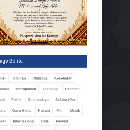
ags Berita
iner
Hiburan
Olahraga
Kesehatan
ional
Metropolitan
Teknologi
Ekonomi
tai
Politik
Seni-budaya
Sekitar Kita
ata
Gaya Hidup
Hukum
Film
Musik
erah
Internasional
Bola
Televisi