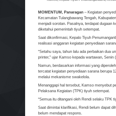
MOMENTUM, Panaragan
– Kegiatan penyedi
Kecamatan Tulangbawang Tengah, Kabupaten 
menjadi sorotan. Pasalnya, terdapat dugaan ke
diketahui pemerintah tiyuh setempat.
Saat dikonfirmasi, Kepalo Tiyuh Penumanganb
realisasi anggaran kegiatan penyediaan saran
“Setahu saya, tahun lalu ada perbaikan dua un
printer,” ujar Kamso kepada wartawan, Senin (
Namun, berdasarkan informasi yang diperol
tercatat kegiatan penyediaan sarana berupa 12
melalui mekanisme swakelola.
Menanggapi hal tersebut, Kamso menyebut pel
Pelaksana Kegiatan (TPK) tiyuh setempat.
“Semua itu ditangani oleh Rendi selaku TPK t
Saat dimintai klarifikasi, Rendi belum dapat
belum mendapat respons.