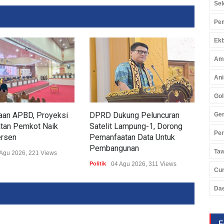
Sel
Pem
Ekb
Am
Ani
Gol
aan APBD, Proyeksi
DPRD Dukung Peluncuran
KNP
Ger
tan Pemkot Naik
Satelit Lampung-1, Dorong
202
Pe
ersen
Pemanfaatan Data Untuk
Edy
Pembangunan
Sol
Ta
Agu 2026, 221 Views
Politik
04 Agu 2026, 311 Views
Politi
Cu
Da
F