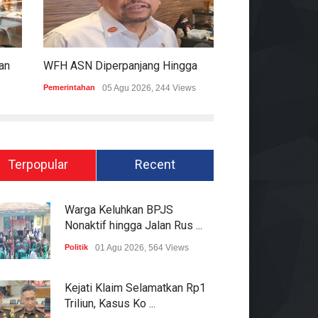
KPK Ungkap Dugaan Pemberian 12.500 Dolar Singapura Ke Pejabat Kementerian Kehutanan
WFH ASN Diperpanjang Hingga Akhir September 2026
Pemerintahan
05 Agu 2026, 244 Views
Hukum
05 Agu 2026
Terpopular
Recent
Warga Keluhkan BPJS
Nonaktif hingga Jalan Rus ...
Politik
01 Agu 2026, 564 Views
Kejati Klaim Selamatkan Rp1
Triliun, Kasus Ko ...