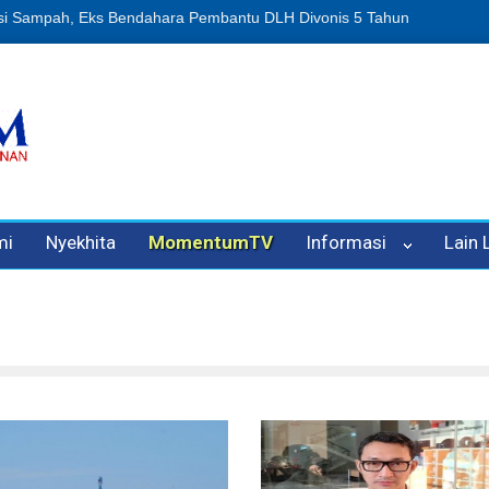
n Oleh Oknum Kadis, Kuasa Hukum Pelapor Desak Polisi Tetapkan P
mi
Nyekhita
MomentumTV
Informasi
Lain