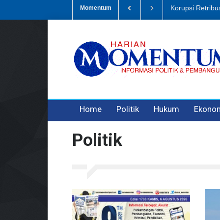
Dugaan Penipua
Momentum
3 years ago
3 years ago
Home
Politik
Hukum
Ekono
Politik