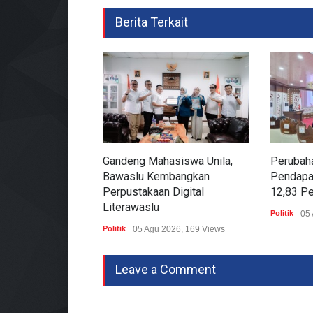
Berita Terkait
Gandeng Mahasiswa Unila,
Perubah
Bawaslu Kembangkan
Pendapa
Perpustakaan Digital
12,83 P
Literawaslu
Politik
05 
Politik
05 Agu 2026, 169 Views
Leave a Comment