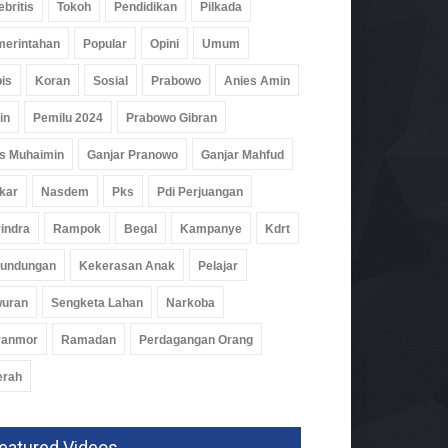
ebritis
Tokoh
Pendidikan
Pilkada
erintahan
Popular
Opini
Umum
is
Koran
Sosial
Prabowo
Anies Amin
in
Pemilu 2024
Prabowo Gibran
s Muhaimin
Ganjar Pranowo
Ganjar Mahfud
kar
Nasdem
Pks
Pdi Perjuangan
I Tanggamus Periode
indra
Rampok
Begal
Kampanye
Kdrt
6-2029 Dilantik, Romzi
rundungan
Kekerasan Anak
Pelajar
 Ajak Pemuda Hadirkan
usi
wuran
Sengketa Lahan
Narkoba
k
04 Agu 2026, 296 Views
ranmor
Ramadan
Perdagangan Orang
erah
eatured Videos