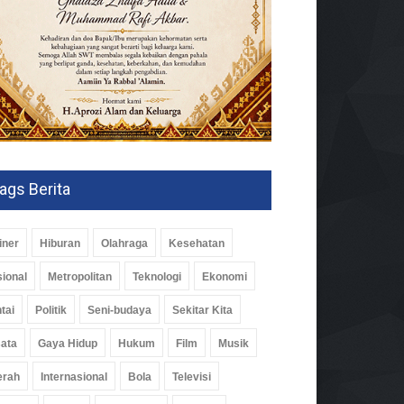
ags Berita
iner
Hiburan
Olahraga
Kesehatan
ional
Metropolitan
Teknologi
Ekonomi
tai
Politik
Seni-budaya
Sekitar Kita
ata
Gaya Hidup
Hukum
Film
Musik
erah
Internasional
Bola
Televisi