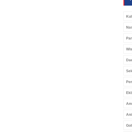
Kul
Nas
Pan
Wis
Da
Sel
Pem
Ekb
Am
Ani
Gol