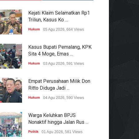
Kejati Klaim Selamatkan Rp1
Triliun, Kasus Ko ...
Hukum
05 Agu 2026, 664 Views
Kasus Bupati Pemalang, KPK
Sita 4 Moge, Emas ...
Hukum
03 Agu 2026, 591 Views
Empat Perusahaan Milik Don
Ritto Diduga Jadi ...
Hukum
04 Agu 2026, 590 Views
Warga Keluhkan BPJS
Nonaktif hingga Jalan Rus ...
Politik
01 Agu 2026, 581 Views