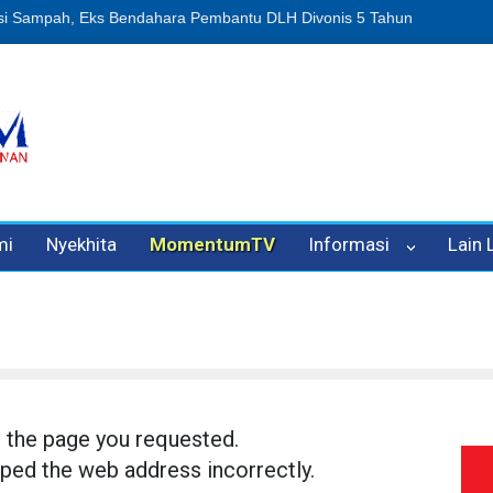
usi Sampah, Eks Bendahara Pembantu DLH Divonis 5 Tahun
Dugaan 
mi
Nyekhita
MomentumTV
Informasi
Lain
d the page you requested.
ped the web address incorrectly.