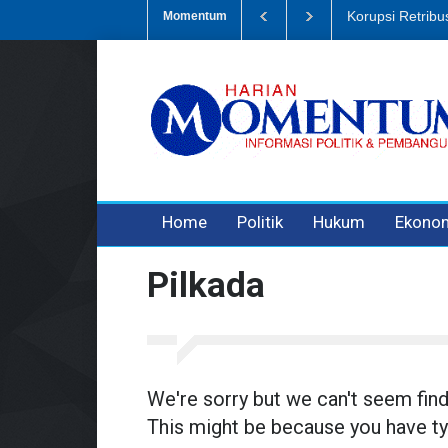
Korupsi Retrib
Momentum
3 years ago
3 years ago
3 years ago
Home
Politik
Hukum
Ekono
Pilkada
We're sorry but we can't seem fin
This might be because you have ty