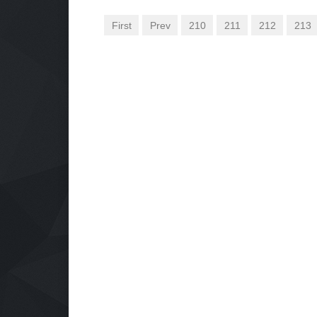
First
Prev
210
211
212
213