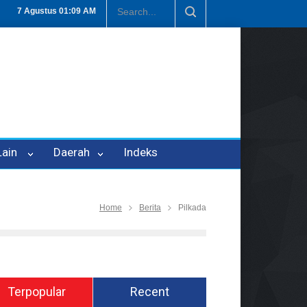
Penipuan Oleh Oknum Kadis, Kuasa Hukum Pelapor Desak Polisi Teta
7 Agustus
01:09 AM
 Lain
Daerah
Indeks
Home
Berita
Pilkada
Terpopular
Recent