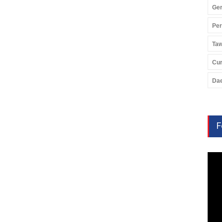
Ger
Pe
Ta
Cu
Da
F