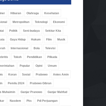
iner
Hiburan
Olahraga
Kesehatan
ional
Metropolitan
Teknologi
Ekonomi
tai
Politik
Seni-budaya
Sekitar Kita
ata
Gaya Hidup
Hukum
Film
Musik
erah
Internasional
Bola
Televisi
ebritis
Tokoh
Pendidikan
Pilkada
erintahan
Popular
Opini
Umum
is
Koran
Sosial
Prabowo
Anies Amin
in
Pemilu 2024
Prabowo Gibran
s Muhaimin
Ganjar Pranowo
Ganjar Mahfud
kar
Nasdem
Pks
Pdi Perjuangan