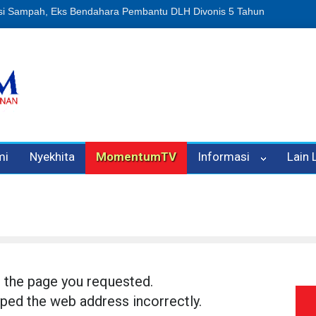
usi Sampah, Eks Bendahara Pembantu DLH Divonis 5 Tahun
Dugaan 
mi
Nyekhita
MomentumTV
Informasi
Lain
d the page you requested.
ped the web address incorrectly.