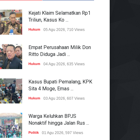
Kejati Klaim Selamatkan Rp1
Triliun, Kasus Ko ...
Hukum
05 Agu 2026, 710 Views
Empat Perusahaan Milik Don
Ritto Diduga Jadi ...
Hukum
04 Agu 2026, 635 Views
Kasus Bupati Pemalang, KPK
Sita 4 Moge, Emas ...
Hukum
03 Agu 2026, 607 Views
Warga Keluhkan BPJS
Nonaktif hingga Jalan Rus ...
Politik
01 Agu 2026, 597 Views