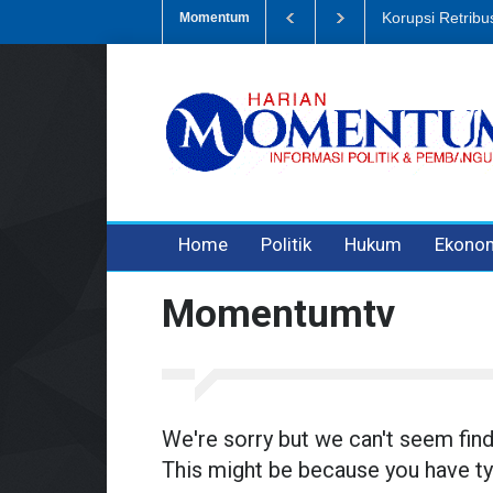
Korupsi Retrib
Momentum
3 years ago
3 years ago
3 years ago
Home
Politik
Hukum
Ekono
Momentumtv
We're sorry but we can't seem fin
This might be because you have ty