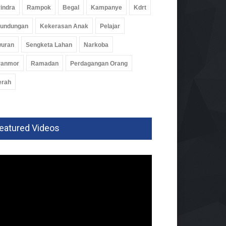
indra
Rampok
Begal
Kampanye
Kdrt
rundungan
Kekerasan Anak
Pelajar
wuran
Sengketa Lahan
Narkoba
ranmor
Ramadan
Perdagangan Orang
erah
eatured Videos