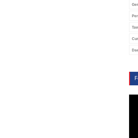
Ger
Pe
Ta
Cu
Da
F