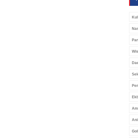
Kul
Nas
Pan
Wis
Da
Sel
Pem
Ekb
Am
Ani
Gol