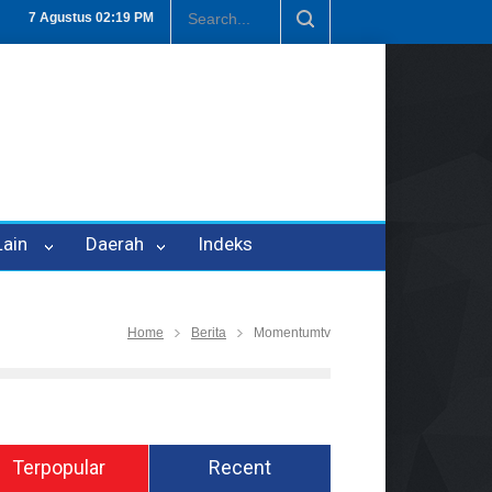
Penipuan Oleh Oknum Kadis, Kuasa Hukum Pelapor Desak Polisi Teta
7 Agustus
02:19 PM
 Lain
Daerah
Indeks
Home
Berita
Momentumtv
Terpopular
Recent