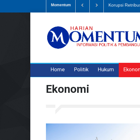
 Retribusi Sampah, Eks Bendahara Pembantu DLH Divonis 5 Tahun
Momentum
3 years ago
3 years ago
3 years ago
Home
Politik
Hukum
Ekono
Ekonomi