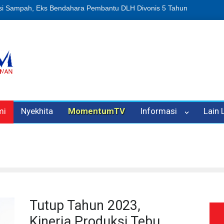
Dugaan Penipuan Oleh Oknum Kadis, Kuasa Hukum Pelapor Desak Pol
mi
Nyekhita
MomentumTV
Informasi
Lain
Tutup Tahun 2023,
Kinerja Produksi Tebu