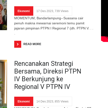
Ekonomi
17 Des 2023, 739 Views
MOMENTUM, Bandarlampung--Suasana cair
penuh makna mewarnai seremoni temu pamit
jajaran pimpinan PTPN I Regional 7 (dh. PTPN V. . .
.
READ MORE
Rencanakan Strategi
Bersama, Direksi PTPN
IV Berkunjung ke
Regional V PTPN IV
Ekonomi
14 Des 2023, 855 Views