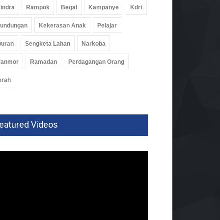
indra
Rampok
Begal
Kampanye
Kdrt
rundungan
Kekerasan Anak
Pelajar
wuran
Sengketa Lahan
Narkoba
ranmor
Ramadan
Perdagangan Orang
erah
eatured Videos