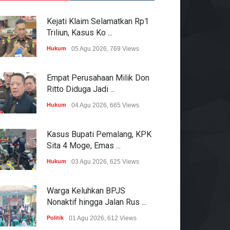
Kejati Klaim Selamatkan Rp1
Triliun, Kasus Ko ...
Hukum
05 Agu 2026, 769 Views
Empat Perusahaan Milik Don
Ritto Diduga Jadi ...
Hukum
04 Agu 2026, 665 Views
Kasus Bupati Pemalang, KPK
Sita 4 Moge, Emas ...
Hukum
03 Agu 2026, 625 Views
Warga Keluhkan BPJS
Nonaktif hingga Jalan Rus ...
Politik
01 Agu 2026, 612 Views