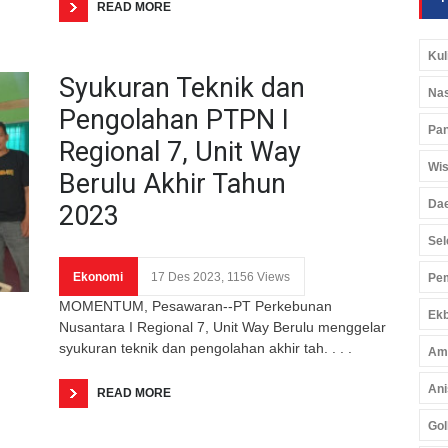
READ MORE
Kul
Syukuran Teknik dan
Nas
Pengolahan PTPN I
Pan
Regional 7, Unit Way
Wis
Berulu Akhir Tahun
Da
2023
Sel
Ekonomi
17 Des 2023, 1156 Views
Pem
MOMENTUM, Pesawaran--PT Perkebunan
Ekb
Nusantara I Regional 7, Unit Way Berulu menggelar
syukuran teknik dan pengolahan akhir tah. . . .
Am
Ani
READ MORE
Gol