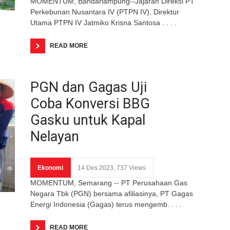
MOMENTUM, Bandarlampung--Jajaran Direksi PT
Perkebunan Nusantara IV (PTPN IV), Direktur
Utama PTPN IV Jatmiko Krisna Santosa . . . .
READ MORE
PGN dan Gagas Uji
Coba Konversi BBG
Gasku untuk Kapal
Nelayan
Ekonomi
14 Des 2023, 737 Views
MOMENTUM, Semarang -- PT Perusahaan Gas
Negara Tbk (PGN) bersama afiliasinya, PT Gagas
Energi Indonesia (Gagas) terus mengemb. . . .
READ MORE