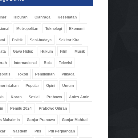
iner
Hiburan
Olahraga
Kesehatan
ional
Metropolitan
Teknologi
Ekonomi
tai
Politik
Seni-budaya
Sekitar Kita
ata
Gaya Hidup
Hukum
Film
Musik
erah
Internasional
Bola
Televisi
ebritis
Tokoh
Pendidikan
Pilkada
erintahan
Popular
Opini
Umum
is
Koran
Sosial
Prabowo
Anies Amin
in
Pemilu 2024
Prabowo Gibran
s Muhaimin
Ganjar Pranowo
Ganjar Mahfud
kar
Nasdem
Pks
Pdi Perjuangan