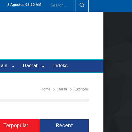
isi Tetapkan P-21
Tembus Rp1,6 Triliun, Nilai Investasi di Lamteng 
8 Agustus
08:10 AM
 Lain
Daerah
Indeks
Home
Berita
Ekonomi
Terpopular
Recent