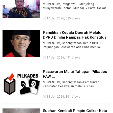
MOMENTUM, Pringsewu -- Menjelang
Musyawarah Daerah (Musda) IV Partai Golkar
Kabupaten Pringsewu, persaingan menuju kursi
Ketu ...
14 Jan 2026, 525 Views
Pemilihan Kepala Daerah Melalui
DPRD Dinilai Rampas Hak Konstitus ...
MOMENTUM, Gedongtataan--Ketua DPC PDI
Perjuangan Pesawaran Aria Guna menilai,
pemilihan kepala daerah melalui Dewan
Perwakila ...
14 Jan 2026, 491 Views
Pesawaran Mulai Tahapan Pilkades
PAW ...
MOMENTUM, Gedongtataan--Pemerintah
Kabupaten Pesawaran melalui Dinas
Pemberdayaan Masyarakat dan Desa (PMD)
mulai menjalankan ...
13 Jan 2026, 361 Views
Subhan Kembali Pimpin Golkar Kota