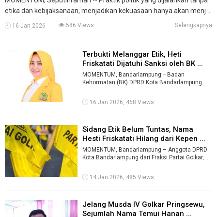
etika dan kebijaksanaan, menjadikan kekuasaan hanya akan menj ...
586 Views
Selengkapnya
16 Jan 2026
Terbukti Melanggar Etik, Heti
Friskatati Dijatuhi Sanksi oleh BK ...
MOMENTUM, Bandarlampung -- Badan
Kehormatan (BK) DPRD Kota Bandarlampung
akhirnya menjatuhkan sanksi berupa teguran
tertulis ...
16 Jan 2026, 468 Views
Sidang Etik Belum Tuntas, Nama
Hesti Friskatati Hilang dari Kepen ...
MOMENTUM, Bandarlampung – Anggota DPRD
Kota Bandarlampung dari Fraksi Partai Golkar,
Hesti Friskatati, masih menjalani pros ...
14 Jan 2026, 485 Views
Jelang Musda IV Golkar Pringsewu,
Sejumlah Nama Temui Hanan ...