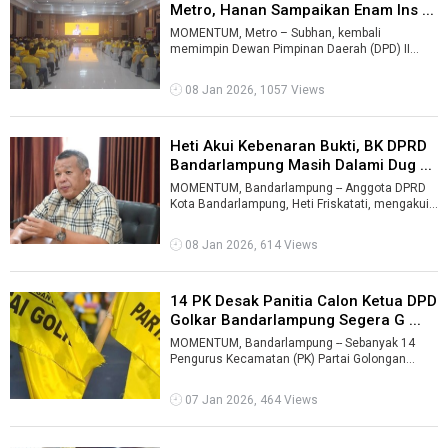
Metro, Hanan Sampaikan Enam Ins ...
MOMENTUM, Metro – Subhan, kembali
memimpin Dewan Pimpinan Daerah (DPD) II
Partai Golkar Kota Metro periode 2026-2032.
Subha ...
08 Jan 2026, 1057 Views
Heti Akui Kebenaran Bukti, BK DPRD
Bandarlampung Masih Dalami Dug ...
MOMENTUM, Bandarlampung -- Anggota DPRD
Kota Bandarlampung, Heti Friskatati, mengakui
kebenaran sejumlah bukti berupa tangkap ...
08 Jan 2026, 614 Views
14 PK Desak Panitia Calon Ketua DPD
Golkar Bandarlampung Segera G ...
MOMENTUM, Bandarlampung -- Sebanyak 14
Pengurus Kecamatan (PK) Partai Golongan
Karya (Golkar) Bandarlampung mendesak Tim
Pani ...
07 Jan 2026, 464 Views