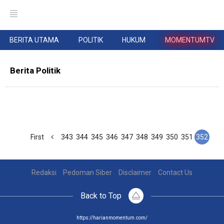
BERITA UTAMA
POLITIK
HUKUM
MOMENTUMTV
Berita Politik
First
343
344
345
346
347
348
349
350
351
352
Redaksi
Pedoman Siber
Disclaimer
Contact Us
Back to Top
https://harianmomentum.com/