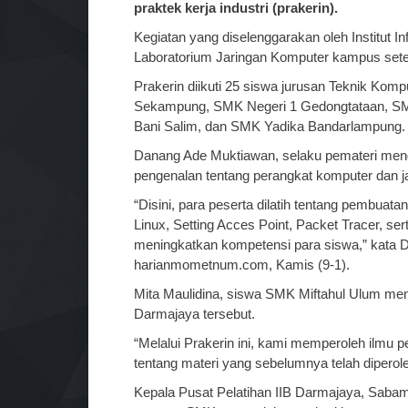
praktek kerja industri (prakerin).
Kegiatan yang diselenggarakan oleh Institut In
Laboratorium Jaringan Komputer kampus setem
Prakerin diikuti 25 siswa jurusan Teknik Ko
Sekampung, SMK Negeri 1 Gedongtataan, SM
Bani Salim, dan SMK Yadika Bandarlampung.
Danang Ade Muktiawan, selaku pemateri menga
pengenalan tentang perangkat komputer dan j
“Disini, para peserta dilatih tentang pembuatan 
Linux, Setting Acces Point, Packet Tracer, sert
meningkatkan kompetensi para siswa,” kata 
harianmometnum.com, Kamis (9-1).
Mita Maulidina, siswa SMK Miftahul Ulum meng
Darmajaya tersebut.
“Melalui Prakerin ini, kami memperoleh ilmu p
tentang materi yang sebelumnya telah diperoleh
Kepala Pusat Pelatihan IIB Darmajaya, Saba