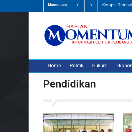
pah, Eks Bendahara Pembantu DLH Divonis 5 Tahun
Dugaan Penipua
Momentum
3 years ago
3 years ago
3 years ago
Home
Politik
Hukum
Ekono
Pendidikan