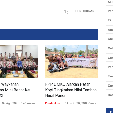
Sel
Pem
PENDIDIKAN
Ekb
Am
Ani
Gol
Ger
Pe
Ta
 Waykanan
FPP UMKO Ajarkan Petani
Ting
Cu
an Misi Besar Ke
Kopi Tingkatkan Nilai Tambah
Tub
XII
Hasil Panen
Sim
Da
07 Agu 2026, 176 Views
Pendidikan
07 Agu 2026, 208 Views
Pend
F