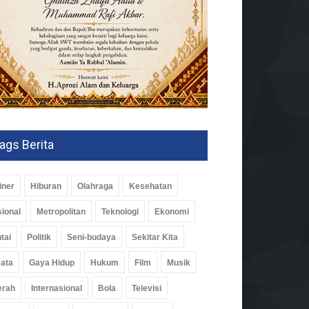
ags Berita
iner
Hiburan
Olahraga
Kesehatan
ional
Metropolitan
Teknologi
Ekonomi
tai
Politik
Seni-budaya
Sekitar Kita
ata
Gaya Hidup
Hukum
Film
Musik
erah
Internasional
Bola
Televisi