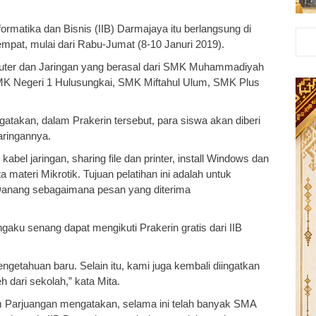
formatika dan Bisnis (IIB) Darmajaya itu berlangsung di
pat, mulai dari Rabu-Jumat (8-10 Januri 2019).
mputer dan Jaringan yang berasal dari SMK Muhammadiyah
K Negeri 1 Hulusungkai, SMK Miftahul Ulum, SMK Plus
takan, dalam Prakerin tersebut, para siswa akan diberi
aringannya.
kabel jaringan, sharing file dan printer, install Windows dan
a materi Mikrotik. Tujuan pelatihan ini adalah untuk
Danang sebagaimana pesan yang diterima
aku senang dapat mengikuti Prakerin gratis dari IIB
engetahuan baru. Selain itu, kami juga kembali diingatkan
 dari sekolah,” kata Mita.
m Parjuangan mengatakan, selama ini telah banyak SMA