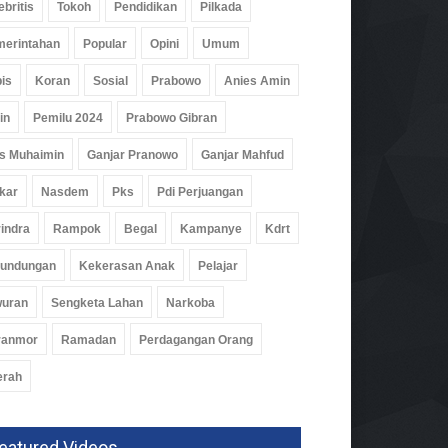
ebritis
Tokoh
Pendidikan
Pilkada
erintahan
Popular
Opini
Umum
is
Koran
Sosial
Prabowo
Anies Amin
in
Pemilu 2024
Prabowo Gibran
s Muhaimin
Ganjar Pranowo
Ganjar Mahfud
kar
Nasdem
Pks
Pdi Perjuangan
indra
Rampok
Begal
Kampanye
Kdrt
rundungan
Kekerasan Anak
Pelajar
wuran
Sengketa Lahan
Narkoba
kat Literasi Keuangan,
ranmor
Ramadan
Perdagangan Orang
aba Luncurkan Gerakan
panan Pelajar
erah
idikan
06 Agu 2026, 213 Views
eatured Videos