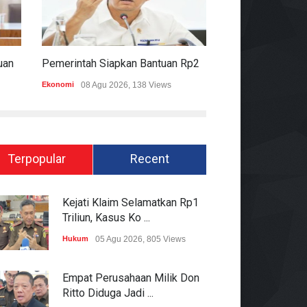
Komisi II DPR Apresiasi Bantuan Fiskal Rp20,5 Triliun Untuk Daerah
Pemerintah Siapkan Bantuan Rp20,5 Triliun Untuk Pemda
Ekonomi
08 Agu 2026, 138 Views
Hukum
08 Agu 2026
Terpopular
Recent
Kejati Klaim Selamatkan Rp1
Triliun, Kasus Ko ...
Hukum
05 Agu 2026, 805 Views
Empat Perusahaan Milik Don
Ritto Diduga Jadi ...