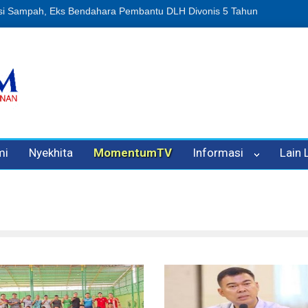
n Oleh Oknum Kadis, Kuasa Hukum Pelapor Desak Polisi Tetapkan P
mi
Nyekhita
MomentumTV
Informasi
Lain