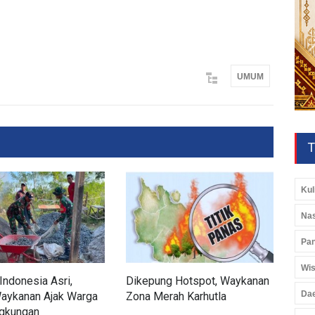
UMUM
T
Kul
Nas
Pan
Wis
Indonesia Asri,
Dikepung Hotspot, Waykanan
Kod
Da
aykanan Ajak Warga
Zona Merah Karhutla
Aks
ngkungan