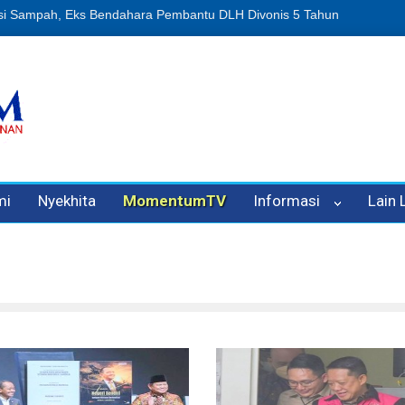
si Sampah, Eks Bendahara Pembantu DLH Divonis 5 Tahun
Dugaan P
mi
Nyekhita
MomentumTV
Informasi
Lain