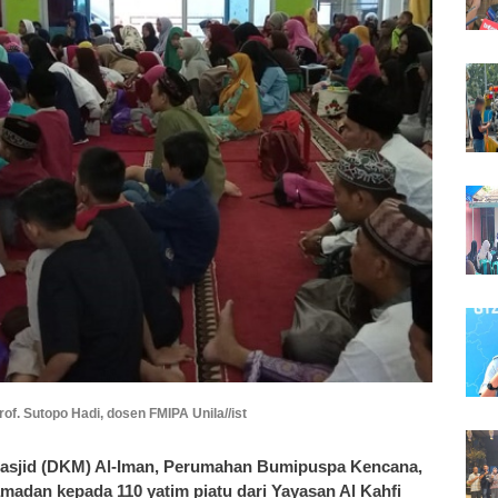
f. Sutopo Hadi, dosen FMIPA Unila//ist
sjid (DKM) Al-Iman, Perumahan Bumipuspa Kencana,
an kepada 110 yatim piatu dari Yayasan Al Kahfi