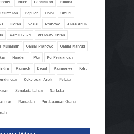
m
09 Jul 2026, 434 Views
ebritis
Tokoh
Pendidikan
Pilkada
erintahan
Popular
Opini
Umum
is
Koran
Sosial
Prabowo
Anies Amin
in
Pemilu 2024
Prabowo Gibran
s Muhaimin
Ganjar Pranowo
Ganjar Mahfud
kar
Nasdem
Pks
Pdi Perjuangan
indra
Rampok
Begal
Kampanye
Kdrt
rundungan
Kekerasan Anak
Pelajar
wuran
Sengketa Lahan
Narkoba
ranmor
Ramadan
Perdagangan Orang
erah
eatured Videos