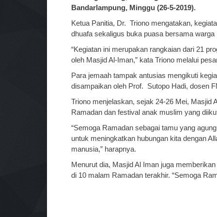
Bandarlampung, Minggu (26-5-2019).
Ketua Panitia, Dr.
Triono mengatakan, kegia
dhuafa sekaligus buka puasa bersama warga itu
“Kegiatan ini merupakan rangkaian dari 21 p
oleh Masjid Al-Iman,” kata Triono melalui pe
Para jemaah tampak antusias mengikuti kegi
disampaikan oleh Prof.
Sutopo Hadi, dosen F
Triono menjelaskan, sejak 24-26 Mei, Masjid 
Ramadan dan festival anak muslim yang diikut
“Semoga Ramadan sebagai tamu yang agung da
untuk meningkatkan hubungan kita dengan Al
manusia,” harapnya.
Menurut dia, Masjid Al Iman juga memberikan
di 10 malam Ramadan terakhir. “Semoga Ramad