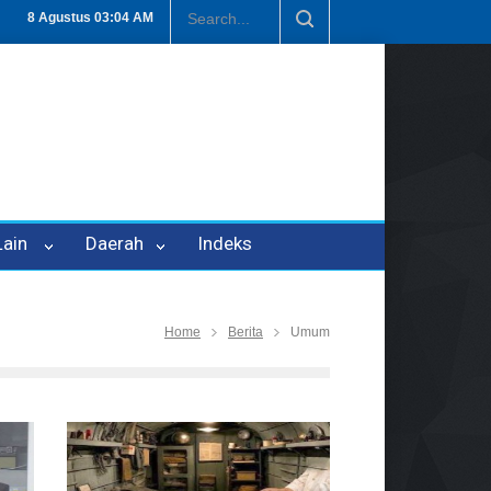
enipuan Oleh Oknum Kadis, Kuasa Hukum Pelapor Desak Polisi Tetap
8 Agustus
03:04 AM
 Lain
Daerah
Indeks
Home
Berita
Umum