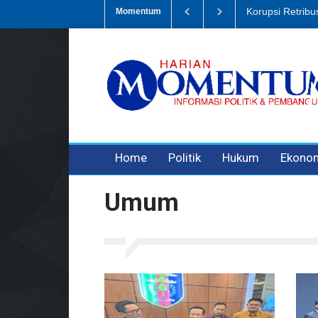
Korupsi Retribu
Momentum
3 years ago
3 years ago
3 years ago
Home
Politik
Hukum
Ekono
Umum