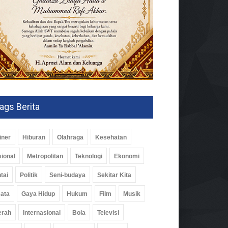
ags Berita
iner
Hiburan
Olahraga
Kesehatan
ional
Metropolitan
Teknologi
Ekonomi
tai
Politik
Seni-budaya
Sekitar Kita
ata
Gaya Hidup
Hukum
Film
Musik
im Waykanan Pelopori
erah
Internasional
Bola
Televisi
i Bersihkan Curup Kereta