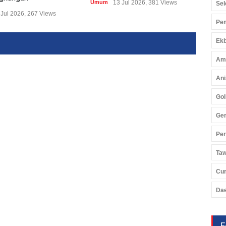
Umum
13 Jul 2026, 381 Views
Umu
Sel
 Jul 2026, 267 Views
Pem
Ekb
Am
Ani
Gol
Ger
Pe
Ta
Cu
Da
F