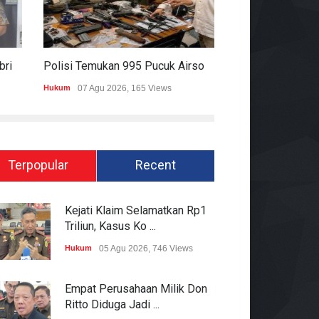
Pakai Rompi Dan Diborgol, Febrie Adriansyah Jalani Pemeriksaan Sebagai Tersangka TPPU
Polisi Temukan 995 Pucuk Airsoft Gun Dan Senjata Api Di Sekolah Swasta
Hukum
07 Agu 2026, 165 Views
Pemerintahan
06 Ag
Terpopular
Recent
Kejati Klaim Selamatkan Rp1
Triliun, Kasus Ko ...
Hukum
05 Agu 2026, 746 Views
Empat Perusahaan Milik Don
Ritto Diduga Jadi ...