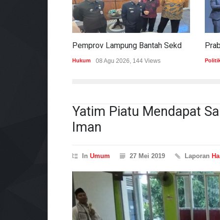
Pemprov Lampung Bantah Sekdaprov Terlibat Peralihan Aset Tanah Di Ryacudu
Hukum
08 Agu 2026, 144 Views
Politi
Yatim Piatu Mendapat S
Iman
In
Umum
27 Mei 2019
Laporan
Ha