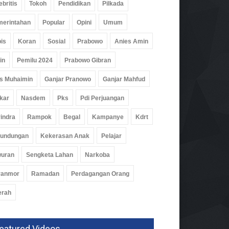
ebritis
Tokoh
Pendidikan
Pilkada
erintahan
Popular
Opini
Umum
is
Koran
Sosial
Prabowo
Anies Amin
in
Pemilu 2024
Prabowo Gibran
s Muhaimin
Ganjar Pranowo
Ganjar Mahfud
kar
Nasdem
Pks
Pdi Perjuangan
indra
Rampok
Begal
Kampanye
Kdrt
rundungan
Kekerasan Anak
Pelajar
wuran
Sengketa Lahan
Narkoba
ranmor
Ramadan
Perdagangan Orang
erah
eatured Videos