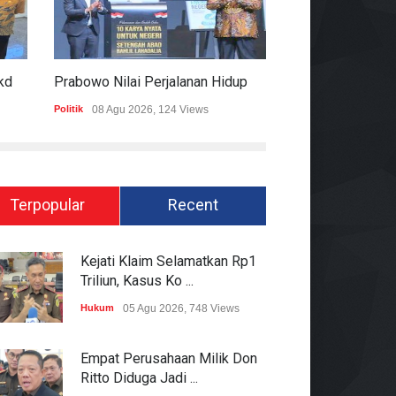
Pemprov Lampung Bantah Sekdaprov Terlibat Peralihan Aset Tanah Di Ryacudu
Prabowo Nilai Perjalanan Hidup Bahlil Bukti Kepemimpinan Tak Kenal Latar Ekonomi
Politik
08 Agu 2026, 124 Views
Hukum
07 Agu 2026
Terpopular
Recent
Kejati Klaim Selamatkan Rp1
Triliun, Kasus Ko ...
Hukum
05 Agu 2026, 748 Views
Empat Perusahaan Milik Don
Ritto Diduga Jadi ...