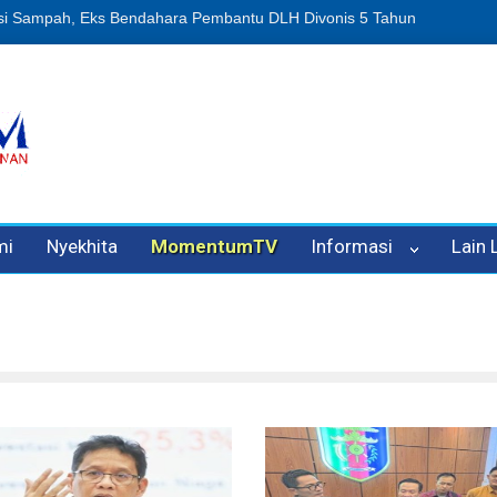
uan Oleh Oknum Kadis, Kuasa Hukum Pelapor Desak Polisi Tetapkan 
mi
Nyekhita
MomentumTV
Informasi
Lain