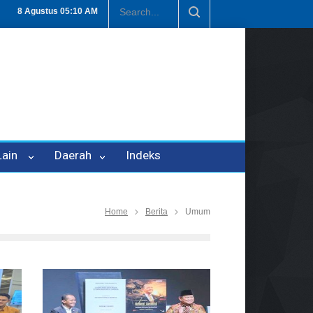
P-21
Tembus Rp1,6 Triliun, Nilai Investasi di Lamteng Tertinggi di 
8 Agustus
05:10 AM
 Lain
Daerah
Indeks
Home
Berita
Umum