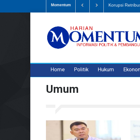
ampah, Eks Bendahara Pembantu DLH Divonis 5 Tahun
Dugaan Penip
Momentum
3 years ago
3 years ago
3 years ago
Home
Politik
Hukum
Ekono
Umum