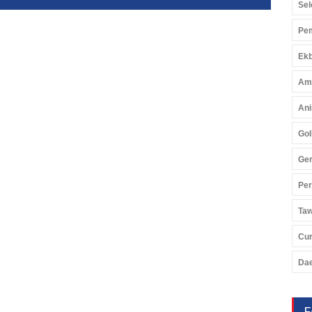
Sel
Pem
Ekb
Am
Ani
Gol
Ger
Pe
Ta
Cu
Da
F