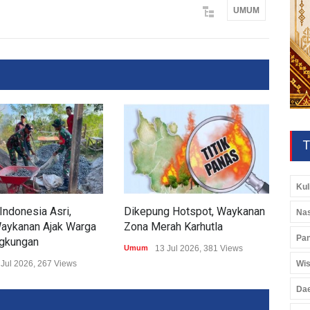
UMUM
T
Kul
Indonesia Asri,
Dikepung Hotspot, Waykanan
Kod
Nas
aykanan Ajak Warga
Zona Merah Karhutla
Aks
Pan
ngkungan
Umum
13 Jul 2026, 381 Views
Umu
Wis
 Jul 2026, 267 Views
Da