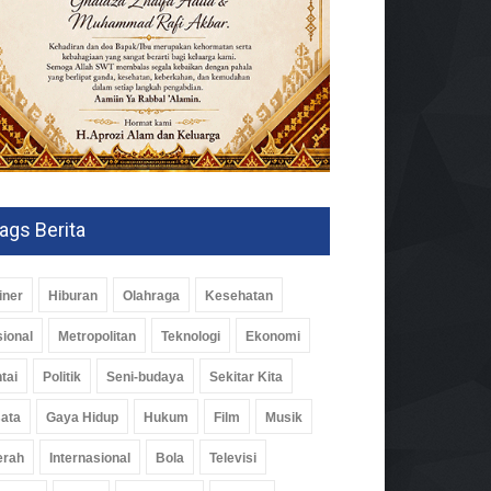
ags Berita
iner
Hiburan
Olahraga
Kesehatan
im Waykanan Pelopori
ional
Metropolitan
Teknologi
Ekonomi
i Bersihkan Curup Kereta
tai
Politik
Seni-budaya
Sekitar Kita
m
09 Jul 2026, 434 Views
ata
Gaya Hidup
Hukum
Film
Musik
erah
Internasional
Bola
Televisi