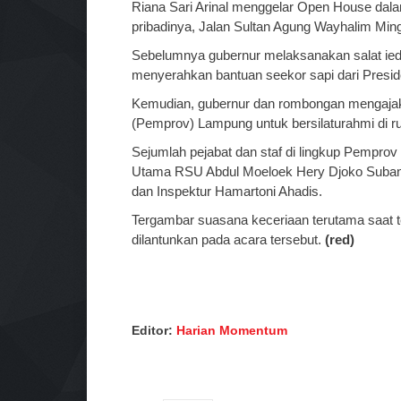
Riana Sari Arinal menggelar Open House dala
pribadinya, Jalan Sultan Agung Wayhalim Ming
Sebelumnya gubernur melaksanakan salat ied 
menyerahkan bantuan seekor sapi dari Presi
Kemudian, gubernur dan rombongan mengajak 
(Pemprov) Lampung untuk bersilaturahmi di 
Sejumlah pejabat dan staf di lingkup Pemprov te
Utama RSU Abdul Moeloek Hery Djoko Suband
dan Inspektur Hamartoni Ahadis.
Tergambar suasana keceriaan terutama saat t
dilantunkan pada acara tersebut.
(red)
Editor:
Harian Momentum