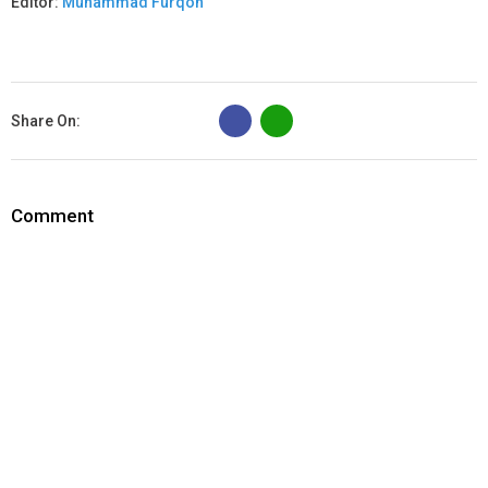
Editor:
Muhammad Furqon
B
Share On:
Comment