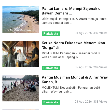
Pantai Lamaru: Menepi Sejenak di
Bawah Cemara ...
Oleh: Majid Lintang PERJALANAN menuju Pantai
Lamaru dimulai dari ...
06 Agu 2026, 347 Views
Pariwisata
Ketika Naoto Fukasawa Menemukan
''Surga'' di ...
MOMENTUM, Panaragan -- Desainer produk
kelas dunia asal Jepang, N ...
05 Agu 2026, 294 Views
Pariwisata
Pantai Musiman Muncul di Aliran Way
Kanan, B ...
MOMENTUM, Negarabatin--Penurunan debit
aliran Way (sungai) ...
03 Agu 2026, 338 Views
Pariwisata