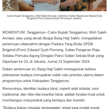
Calon Bupati Tanggamus, Moh Saleh Asnawi, menemui Sultan Kepaksian Sekala Brak,
Brigjend (Purn) Edward Syah Pernong di Jakarta.
MOMENTUM, Tanggamus
--Calon Bupati Tanggamus, Moh Saleh
Asnawi, atau yang akrab disapa Bang Haji Saleh, mengadakan
pertemuan silaturahmi dengan Paduka Yang Mulia SPDB
Brigjend (Purn) Edward Syah Pernong, Sultan Pangeran Raja
Selalau Pemuka Agung Dengian Paksi Sultan Sekala Brak yang
Dipertuan ke-23, di Jakarta, Jumat 13 September 2024.
Dalam pertemuan ini, Bang Haji Saleh menegaskan bahwa
pelestarian budaya merupakan salah satu prioritas utama dalam
programnya untuk Kabupaten Tanggamus.
Menurutnya, identitas budaya lokal, seperti adat istiadat, seni
tradisional, dan nilai-nilai kearifan lokal, adalah fondasi kuat untuk
membangun masyarakat yang berdaya dan mandiri.
"Budaya bukan sekadar peninggalan, tetapi juga modal sosial